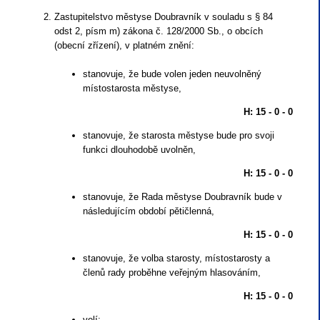
Zastupitelstvo městyse Doubravník v souladu s § 84
odst 2, písm m) zákona č. 128/2000 Sb., o obcích
(obecní zřízení), v platném znění:
stanovuje, že bude volen jeden neuvolněný
místostarosta městyse,
H: 15 - 0 - 0
stanovuje, že starosta městyse bude pro svoji
funkci dlouhodobě uvolněn,
H: 15 - 0 - 0
stanovuje, že Rada městyse Doubravník bude v
následujícím období pětičlenná,
H: 15 - 0 - 0
stanovuje, že volba starosty, místostarosty a
členů rady proběhne veřejným hlasováním,
H: 15 - 0 - 0
volí: