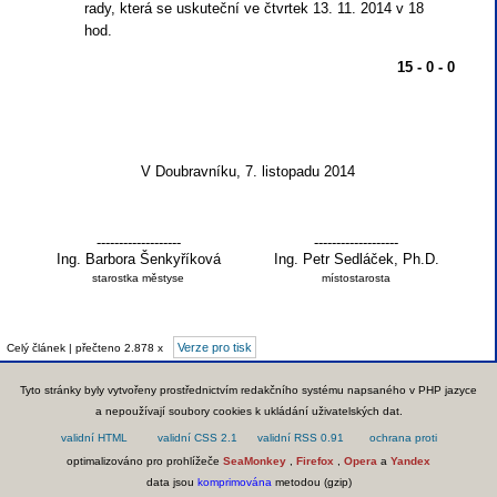
rady, která se uskuteční ve čtvrtek 13. 11. 2014 v 18
hod.
15 - 0 - 0
V Doubravníku, 7. listopadu 2014
-------------------
-------------------
Ing. Barbora Šenkyříková
Ing. Petr Sedláček, Ph.D.
starostka městyse
místostarosta
Verze pro tisk
Celý článek | přečteno 2.878 x
Tyto stránky byly vytvořeny prostřednictvím redakčního systému napsaného v PHP jazyce
a nepoužívají soubory cookies k ukládání uživatelských dat.
optimalizováno pro prohlížeče
SeaMonkey
,
Firefox
,
Opera
a
Yandex
data jsou
komprimována
metodou (gzip)