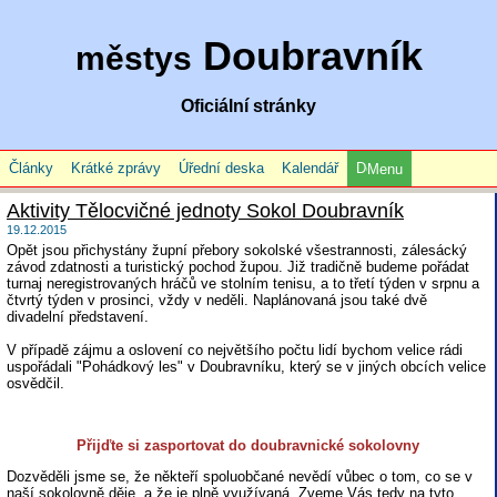
Doubravník
městys
Oficiální stránky
Články
Krátké zprávy
Úřední deska
Kalendář
Menu
Aktivity Tělocvičné jednoty Sokol Doubravník
19.12.2015
Opět jsou přichystány župní přebory sokolské všestrannosti, zálesácký
závod zdatnosti a turistický pochod župou. Již tradičně budeme pořádat
turnaj neregistrovaných hráčů ve stolním tenisu, a to třetí týden v srpnu a
čtvrtý týden v prosinci, vždy v neděli. Naplánovaná jsou také dvě
divadelní představení.
V případě zájmu a oslovení co největšího počtu lidí bychom velice rádi
uspořádali "Pohádkový les" v Doubravníku, který se v jiných obcích velice
osvědčil.
Přijďte si zasportovat do doubravnické sokolovny
Dozvěděli jsme se, že někteří spoluobčané nevědí vůbec o tom, co se v
naší sokolovně děje, a že je plně využívaná. Zveme Vás tedy na tyto