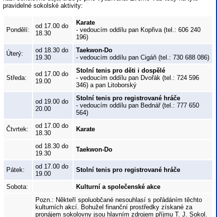
pravidelné sokolské aktivity:
Karate
od 17.00 do
Pondělí:
- vedoucím oddílu pan Kopřiva (tel.: 606 240
18.30
196)
od 18.30 do
Taekwon-Do
Úterý:
19.30
- vedoucím oddílu pan Cigáň (tel.: 730 688 086)
Stolní tenis pro děti i dospělé
od 17.00 do
Středa:
- vedoucím oddílu pan Dvořák (tel.: 724 596
19.00
346) a pan Litoborský
Stolní tenis pro registrované hráče
od 19.00 do
- vedoucím oddílu pan Bednář (tel.: 777 650
20.00
564)
od 17.00 do
Čtvrtek:
Karate
18.30
od 18.30 do
Taekwon-Do
19.30
od 17.00 do
Pátek:
Stolní tenis pro registrované hráče
19.00
Sobota:
Kulturní a společenské akce
Pozn.: Někteří spoluobčané nesouhlasí s pořádáním těchto
kulturních akcí. Bohužel finanční prostředky získané za
pronájem sokolovny jsou hlavním zdrojem příjmu T. J. Sokol.