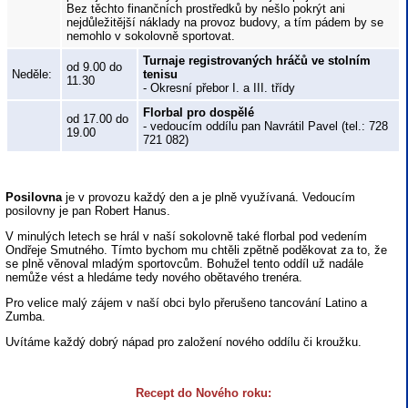
Bez těchto finančních prostředků by nešlo pokrýt ani
nejdůležitější náklady na provoz budovy, a tím pádem by se
nemohlo v sokolovně sportovat.
Turnaje registrovaných hráčů ve stolním
od 9.00 do
Neděle:
tenisu
11.30
- Okresní přebor I. a III. třídy
Florbal pro dospělé
od 17.00 do
- vedoucím oddílu pan Navrátil Pavel (tel.: 728
19.00
721 082)
Posilovna
je v provozu každý den a je plně využívaná. Vedoucím
posilovny je pan Robert Hanus.
V minulých letech se hrál v naší sokolovně také florbal pod vedením
Ondřeje Smutného. Tímto bychom mu chtěli zpětně poděkovat za to, že
se plně věnoval mladým sportovcům. Bohužel tento oddíl už nadále
nemůže vést a hledáme tedy nového obětavého trenéra.
Pro velice malý zájem v naší obci bylo přerušeno tancování Latino a
Zumba.
Uvítáme každý dobrý nápad pro založení nového oddílu či kroužku.
Recept do Nového roku: