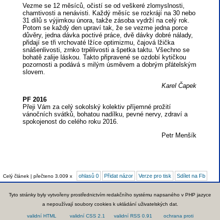
Vezme se 12 měsíců, očistí se od veškeré zlomyslnosti,
chamtivosti a nenávisti. Každý měsíc se rozkrájí na 30 nebo
31 dílů s výjimkou února, takže zásoba vydrží na celý rok.
Potom se každý den upraví tak, že se vezme jedna porce
důvěry, jedna dávka poctivé práce, dvě dávky dobré nálady,
přidají se tři vrchovaté lžíce optimizmu, čajová lžička
snášenlivosti, zrnko trpělivosti a špetka taktu. Všechno se
bohatě zalije láskou. Takto připravené se ozdobí kytičkou
pozornosti a podává s milým úsměvem a dobrým přátelským
slovem.
Karel Čapek
PF 2016
Přeji Vám za celý sokolský kolektiv příjemné prožití
vánočních svátků, bohatou nadílku, pevné nervy, zdraví a
spokojenost do celého roku 2016.
Petr Menšík
ohlasů 0
Přidat názor
Verze pro tisk
Sdílet na Fb
Celý článek | přečteno 3.009 x
Tyto stránky byly vytvořeny prostřednictvím redakčního systému napsaného v PHP jazyce
a nepoužívají soubory cookies k ukládání uživatelských dat.