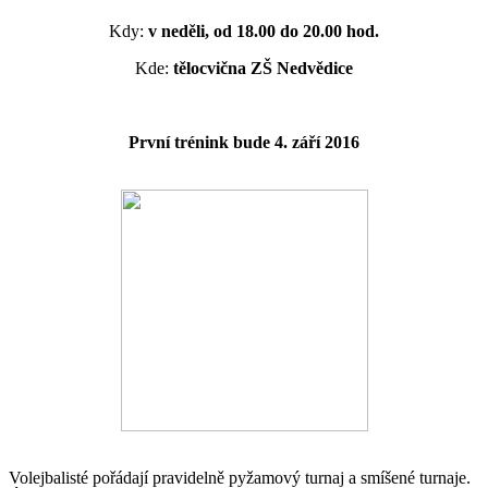
Kdy:
v neděli, od 18.00 do 20.00 hod.
Kde:
tělocvična ZŠ Nedvědice
První trénink bude 4. září 2016
Volejbalisté pořádají pravidelně pyžamový turnaj a smíšené turnaje.