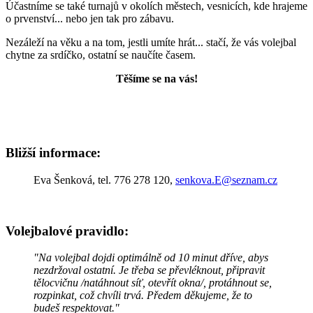
Účastníme se také turnajů v okolích městech, vesnicích, kde hrajeme
o prvenství... nebo jen tak pro zábavu.
Nezáleží na věku a na tom, jestli umíte hrát... stačí, že vás volejbal
chytne za srdíčko, ostatní se naučíte časem.
Těšíme se na vás!
Bližší informace:
Eva Šenková, tel. 776 278 120,
senkova.E@seznam.cz
Volejbalové pravidlo:
"Na volejbal dojdi optimálně od 10 minut dříve, abys
nezdržoval ostatní. Je třeba se převléknout, připravit
tělocvičnu /natáhnout síť, otevřít okna/, protáhnout se,
rozpinkat, což chvíli trvá. Předem děkujeme, že to
budeš respektovat."