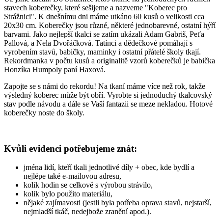
stavech koberečky, které sešijeme a nazveme "Koberec pro
Strážnici". K dnešnímu dni máme utkáno 60 kusů o velikosti cca
20x30 cm. Koberečky jsou různé, některé jednobarevné, ostatní hýří
barvami. Jako nejlepší tkalci se zatím ukázali Adam Gabriš, Peťa
Pallová, a Nela Dvořáčková. Tatínci a dědečkové pomáhají s
vyrobením stavů, babičky, maminky i ostatní přátelé školy tkají.
Rekordmanka v počtu kusů a originalitě vzorů koberečků je babička
Honzíka Humpoly paní Haxová.
Zapojte se s námi do rekordu! Na tkaní máme více než rok, takže
výsledný koberec může být obří. Vyrobte si jednoduchý tkalcovský
stav podle návodu a dále se Vaší fantazii se meze nekladou. Hotové
koberečky noste do školy.
Kvůli evidenci potřebujeme znát:
jména lidí, kteří tkali jednotlivé díly + obec, kde bydlí a
nejlépe také e-mailovou adresu,
kolik hodin se celkově s výrobou strávilo,
kolik bylo použito materiálu,
nějaké zajímavosti (jestli byla potřeba oprava stavů, nejstarší,
nejmladší tkáč, nedejbože zranění apod.).