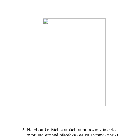
Na obou kratších stranách rámu rozmístíme do
dvou řad drobné hřebíčky (délka 15mm) (obr.2).