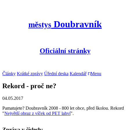
Doubravník
městys
Oficiální stránky
Články
Krátké zprávy
Úřední deska
Kalendář
Menu
Rekord - proč ne?
04.05.2017
Pamatujete? Doubravník 2008 - 800 let obce, před školou. Rekord
"
Největší obraz z víček od PET lahví
".
Zpráva v číslech: