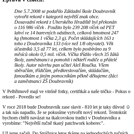
Dne 5.7.2008 se podařilo Základní škole Doubravník
vytvořit rekord v kategorii největší znak obce.
Dosavadní rekord z Uherského Hradiště byl překonán
o 116 986 víček . Použito bylo 239 208 víček od PET
lahví ve 14 barevných odstínech, celková hmotnost 247
kg (hmotnost 1 víčka 2,3 g). Počet skládajících 163 z
toho z Doubravníka 133 (více než 1/8 obyvatel). Věk
účastníků 3,5 až 77 let, celkem bylo posbíráno za 9
měsíců okolo 0,5 mil. víček. Víčka třídilo všech 35 žáků
školy, zaměstnanci a pomohli i někteří rodiče a přátelé
školy. Autor návrhu pan učitel Aleš Roučka. Všem
sběračům, třídičům, předkreslovačům, skládačům,
fanouškům a jiným pomocníkům pěkně děkujeme (žáci
a zaměstnanci ZŠ Doubravník)
V Pelhřimově mají ve vitríně fotky, certifikát a naše tričko - Pokus o
rekord - Povedlo se!
V roce 2018 bude Doubravník zase slavit - 810 let je taky důvod ☺
a tak nás napadlo, že se pokusíme vytvořit nový rekord. Tentokrát
bychom chtěli navázat na tkalcovskou tradici v Doubravníku a
vyrobíme: "Největší ručně tkaný patchwork koberec".
Už jsme začali. Do Strážnice letos tkáme na jednoduchých ručních