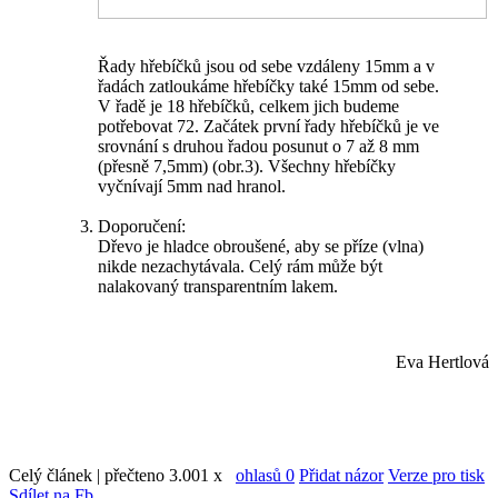
Řady hřebíčků jsou od sebe vzdáleny 15mm a v
řadách zatloukáme hřebíčky také 15mm od sebe.
V řadě je 18 hřebíčků, celkem jich budeme
potřebovat 72. Začátek první řady hřebíčků je ve
srovnání s druhou řadou posunut o 7 až 8 mm
(přesně 7,5mm) (obr.3). Všechny hřebíčky
vyčnívají 5mm nad hranol.
Doporučení:
Dřevo je hladce obroušené, aby se příze (vlna)
nikde nezachytávala. Celý rám může být
nalakovaný transparentním lakem.
Eva Hertlová
Celý článek | přečteno 3.001 x
ohlasů 0
Přidat názor
Verze pro tisk
Sdílet na Fb