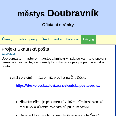
Doubravník
městys
Oficiální stránky
Články
Krátké zprávy
Úřední deska
Kalendář
Menu
Projekt Skautská pošta
22.10.2018
Dobrodružství - historie - návštěva knihovny. Zdá se vám toto spojení
nereálné? Tak vězte, že právě tyto prvky propojuje projekt Skautská
pošta.
Seriál se stejným názvem již probíhá na ČT: Déčko.
https://decko.ceskatelevize.cz/skautska-posta/soutez
Hlavním cílem je připomenutí založení Československé
republiky a důležité role skautů při jejím vzniku.
Do projektu se mohly zapojit knihovny po celé České