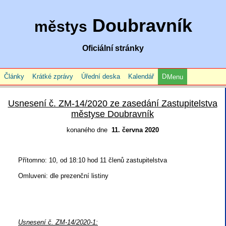
Doubravník
městys
Oficiální stránky
Články
Krátké zprávy
Úřední deska
Kalendář
Menu
Usnesení č. ZM-14/2020 ze zasedání Zastupitelstva
městyse Doubravník
konaného dne
11. června 2020
Přítomno: 10, od 18:10 hod 11 členů zastupitelstva
Omluveni: dle prezenční listiny
Usnesení č. ZM-14/2020-1: