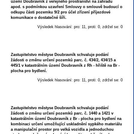
území Doubravník z veřejného prostranství na zahradu
apod. s podmínkou uzavření Smlouvy o smlouvě budoucí o
odkupu části pozemku 9/2 pro účel zřízení příjezdové
komunikace o dostatečné šíři.
Výsledek hlasování: pro: 11, proti: 0, zdržel se: 0
Zastupitelstvo městyse Doubravník schvaluje podání
žádosti o změnu určení pozemků parc. č. 434/2, 434/15 a
445/1 v katastrálním území Doubravník z Rh - hřiště na Br -
plocha pro bydlení.
Výsledek hlasování: pro: 11, proti: 0, zdržel se: 0
Zastupitelstvo městyse Doubravník schvaluje podání
žádosti o změnu určení pozemků parc. č. 1440 a 1421 v
katastrálním území Doubravník z Br - plocha pro bydlení na
kombinaci určení umožňující uskladnění sypkého materiálu
a manipulační prostor pro velká vozidla a jednoduchou