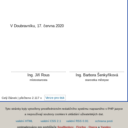
V Doubravníku, 17. června 2020
................................................
................................................
Ing. Jiří Rous
Ing. Barbora Šenkyříková
místostarosta
starostka městyse
Verze pro tisk
Celý článek | přečteno 2.117 x
Tyto stránky byly vytvořeny prostřednictvím redakčního systému napsaného v PHP jazyce
a nepoužívají soubory cookies k ukládání uživatelských dat.
optimalizováno pro prohlížeče
SeaMonkey
,
Firefox
,
Opera
a
Yandex