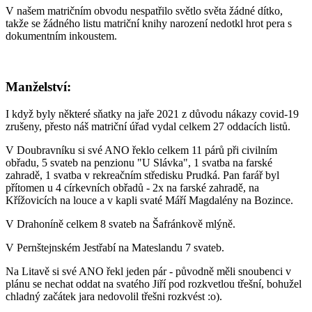
V našem matričním obvodu nespatřilo světlo světa žádné dítko,
takže se žádného listu matriční knihy narození nedotkl hrot pera s
dokumentním inkoustem.
Manželství:
I když byly některé sňatky na jaře 2021 z důvodu nákazy covid-19
zrušeny, přesto náš matriční úřad vydal celkem 27 oddacích listů.
V Doubravníku si své ANO řeklo celkem 11 párů při civilním
obřadu, 5 svateb na penzionu "U Slávka", 1 svatba na farské
zahradě, 1 svatba v rekreačním středisku Prudká. Pan farář byl
přítomen u 4 církevních obřadů - 2x na farské zahradě, na
Křížovicích na louce a v kapli svaté Máří Magdalény na Bozince.
V Drahoníně celkem 8 svateb na Šafránkově mlýně.
V Pernštejnském Jestřabí na Mateslandu 7 svateb.
Na Litavě si své ANO řekl jeden pár - původně měli snoubenci v
plánu se nechat oddat na svatého Jiří pod rozkvetlou třešní, bohužel
chladný začátek jara nedovolil třešni rozkvést :o).