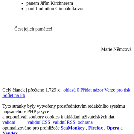
panem Jiřím Kirchnerem
paní Ludmilou Cimbálníkovou
Čest jejich památce!
Marie Němcová
Celý článek | přečteno 1.729 x
ohlasů 0
Přidat názor
Verze pro tisk
Sdílet na Fb
Tyto stránky byly vytvořeny prostřednictvím redakčního systému
napsaného v PHP jazyce
a nepoužívají soubory cookies k ukládání uživatelských dat.
optimalizováno pro prohlížeče
SeaMonkey
,
Firefox
,
Opera
a
Yandex