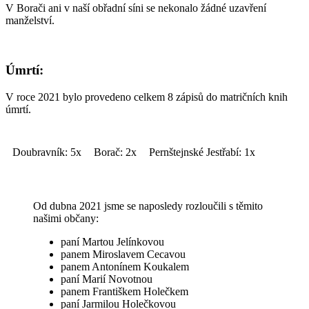
V Borači ani v naší obřadní síni se nekonalo žádné uzavření
manželství.
Úmrtí:
V roce 2021 bylo provedeno celkem 8 zápisů do matričních knih
úmrtí.
Doubravník: 5x
Borač: 2x
Pernštejnské Jestřabí: 1x
Od dubna 2021 jsme se naposledy rozloučili s těmito
našimi občany:
paní Martou Jelínkovou
panem Miroslavem Cecavou
panem Antonínem Koukalem
paní Marií Novotnou
panem Františkem Holečkem
paní Jarmilou Holečkovou