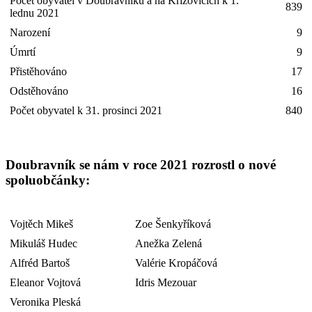
Počet obyvatel v Doubravníku a na Křížovicích k 1.
839
lednu 2021
Narození
9
Úmrtí
9
Přistěhováno
17
Odstěhováno
16
Počet obyvatel k 31. prosinci 2021
840
Doubravník se nám v roce 2021 rozrostl o nové
spoluobčánky:
Vojtěch Mikeš
Zoe Šenkyříková
Mikuláš Hudec
Anežka Zelená
Alfréd Bartoš
Valérie Kropáčová
Eleanor Vojtová
Idris Mezouar
Veronika Pleská