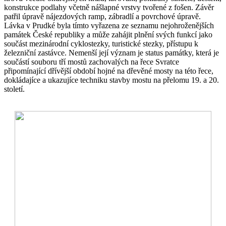
konstrukce podlahy včetně nášlapné vrstvy tvořené z fošen. Závěr
patřil úpravě nájezdových ramp, zábradlí a povrchové úpravě.
Lávka v Prudké byla tímto vyřazena ze seznamu nejohroženějších
památek České republiky a může zahájit plnění svých funkcí jako
součást mezinárodní cyklostezky, turistické stezky, přístupu k
železniční zastávce. Nemenší její význam je status památky, která je
součástí souboru tří mostů zachovalých na řece Svratce
připomínající dřívější období hojné na dřevěné mosty na této řece,
dokládajíce a ukazujíce techniku stavby mostu na přelomu 19. a 20.
století.