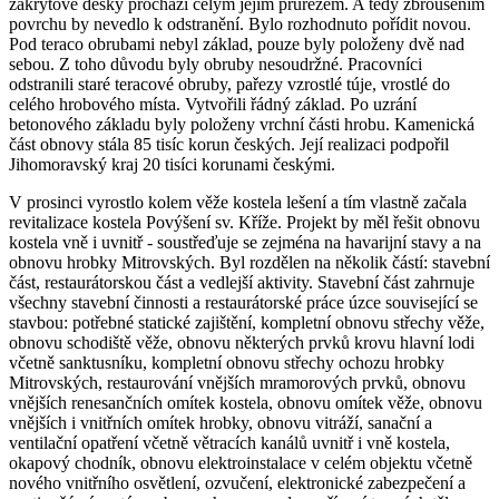
zákrytové desky prochází celým jejím průřezem. A tedy zbroušením
povrchu by nevedlo k odstranění. Bylo rozhodnuto pořídit novou.
Pod teraco obrubami nebyl základ, pouze byly položeny dvě nad
sebou. Z toho důvodu byly obruby nesoudržné. Pracovníci
odstranili staré teracové obruby, pařezy vzrostlé túje, vrostlé do
celého hrobového místa. Vytvořili řádný základ. Po uzrání
betonového základu byly položeny vrchní části hrobu. Kamenická
část obnovy stála 85 tisíc korun českých. Její realizaci podpořil
Jihomoravský kraj 20 tisíci korunami českými.
V prosinci vyrostlo kolem věže kostela lešení a tím vlastně začala
revitalizace kostela Povýšení sv. Kříže. Projekt by měl řešit obnovu
kostela vně i uvnitř - soustřeďuje se zejména na havarijní stavy a na
obnovu hrobky Mitrovských. Byl rozdělen na několik částí: stavební
část, restaurátorskou část a vedlejší aktivity. Stavební část zahrnuje
všechny stavební činnosti a restaurátorské práce úzce související se
stavbou: potřebné statické zajištění, kompletní obnovu střechy věže,
obnovu schodiště věže, obnovu některých prvků krovu hlavní lodi
včetně sanktusníku, kompletní obnovu střechy ochozu hrobky
Mitrovských, restaurování vnějších mramorových prvků, obnovu
vnějších renesančních omítek kostela, obnovu omítek věže, obnovu
vnějších i vnitřních omítek hrobky, obnovu vitráží, sanační a
ventilační opatření včetně větracích kanálů uvnitř i vně kostela,
okapový chodník, obnovu elektroinstalace v celém objektu včetně
nového vnitřního osvětlení, ozvučení, elektronické zabezpečení a