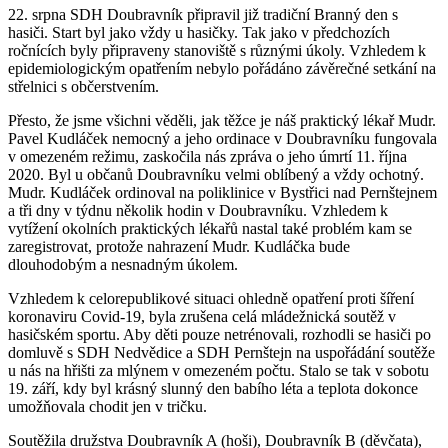
22. srpna SDH Doubravník připravil již tradiční Branný den s
hasiči. Start byl jako vždy u hasičky. Tak jako v předchozích
ročnících byly připraveny stanoviště s různými úkoly. Vzhledem k
epidemiologickým opatřením nebylo pořádáno závěrečné setkání na
střelnici s občerstvením.
Přesto, že jsme všichni věděli, jak těžce je náš praktický lékař Mudr.
Pavel Kudláček nemocný a jeho ordinace v Doubravníku fungovala
v omezeném režimu, zaskočila nás zpráva o jeho úmrtí 11. října
2020. Byl u občanů Doubravníku velmi oblíbený a vždy ochotný.
Mudr. Kudláček ordinoval na poliklinice v Bystřici nad Pernštejnem
a tři dny v týdnu několik hodin v Doubravníku. Vzhledem k
vytížení okolních praktických lékařů nastal také problém kam se
zaregistrovat, protože nahrazení Mudr. Kudláčka bude
dlouhodobým a nesnadným úkolem.
Vzhledem k celorepublikové situaci ohledně opatření proti šíření
koronaviru Covid-19, byla zrušena celá mládežnická soutěž v
hasičském sportu. Aby děti pouze netrénovali, rozhodli se hasiči po
domluvě s SDH Nedvědice a SDH Pernštejn na uspořádání soutěže
u nás na hřišti za mlýnem v omezeném počtu. Stalo se tak v sobotu
19. září, kdy byl krásný slunný den babího léta a teplota dokonce
umožňovala chodit jen v tričku.
Soutěžila družstva Doubravník A (hoši), Doubravník B (děvčata),