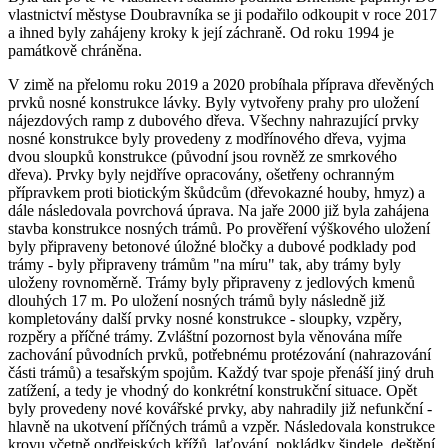
vlastnictví městyse Doubravníka se ji podařilo odkoupit v roce 2017
a ihned byly zahájeny kroky k její záchraně. Od roku 1994 je
památkově chráněna.
V zimě na přelomu roku 2019 a 2020 probíhala příprava dřevěných
prvků nosné konstrukce lávky. Byly vytvořeny prahy pro uložení
nájezdových ramp z dubového dřeva. Všechny nahrazující prvky
nosné konstrukce byly provedeny z modřínového dřeva, vyjma
dvou sloupků konstrukce (původní jsou rovněž ze smrkového
dřeva). Prvky byly nejdříve opracovány, ošetřeny ochranným
přípravkem proti biotickým škůdcům (dřevokazné houby, hmyz) a
dále následovala povrchová úprava. Na jaře 2000 již byla zahájena
stavba konstrukce nosných trámů. Po prověření výškového uložení
byly připraveny betonové úložné bločky a dubové podklady pod
trámy - byly připraveny trámům "na míru" tak, aby trámy byly
uloženy rovnoměrně. Trámy byly připraveny z jedlových kmenů
dlouhých 17 m. Po uložení nosných trámů byly následně již
kompletovány další prvky nosné konstrukce - sloupky, vzpěry,
rozpěry a příčné trámy. Zvláštní pozornost byla věnována míře
zachování původních prvků, potřebnému protézování (nahrazování
části trámů) a tesařským spojům. Každý tvar spoje přenáší jiný druh
zatížení, a tedy je vhodný do konkrétní konstrukční situace. Opět
byly provedeny nové kovářské prvky, aby nahradily již nefunkční -
hlavně na ukotvení příčných trámů a vzpěr. Následovala konstrukce
krovu včetně ondřejských křížů, laťování, pokládky šindele, deštění,