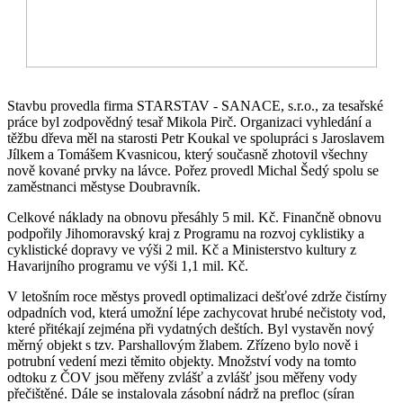
Stavbu provedla firma STARSTAV - SANACE, s.r.o., za tesařské
práce byl zodpovědný tesař Mikola Pirč. Organizaci vyhledání a
těžbu dřeva měl na starosti Petr Koukal ve spolupráci s Jaroslavem
Jílkem a Tomášem Kvasnicou, který současně zhotovil všechny
nově kované prvky na lávce. Pořez provedl Michal Šedý spolu se
zaměstnanci městyse Doubravník.
Celkové náklady na obnovu přesáhly 5 mil. Kč. Finančně obnovu
podpořily Jihomoravský kraj z Programu na rozvoj cyklistiky a
cyklistické dopravy ve výši 2 mil. Kč a Ministerstvo kultury z
Havarijního programu ve výši 1,1 mil. Kč.
V letošním roce městys provedl optimalizaci dešťové zdrže čistírny
odpadních vod, která umožní lépe zachycovat hrubé nečistoty vod,
které přitékají zejména při vydatných deštích. Byl vystavěn nový
měrný objekt s tzv. Parshallovým žlabem. Zřízeno bylo nově i
potrubní vedení mezi těmito objekty. Množství vody na tomto
odtoku z ČOV jsou měřeny zvlášť a zvlášť jsou měřeny vody
přečištěné. Dále se instalovala zásobní nádrž na prefloc (síran