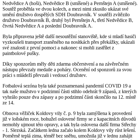
Nedvědice A (hoši), Nedvědice B (smíšené) a Pernštejn A (smíšené).
Soutěž proběhla ve dvou kolech, a mezi nimi zkusilo ukázat své
umění družstvo dospělých SDH Doubravník. V soutěži zvítězilo
družstvo Doubravník B, druhý byl Pernštejn A, třetí Nedvědice B,
čtvrtá Nedvědice A a poslední Doubravník A.
Byla připravena ještě další nesoutěžní stanoviště, kde si mladí hasiči
vyzkoušeli transport zraněného na nosítkách přes překážky, ukázali
své znalosti z první pomoci a nakonec si mohli zastřílet z
paintbolové pušky.
Díky sponzorům měly děti zdarma občerstvení a na závěrečném
nástupu převzaly medaile a poháry. Ocenění od sponzorů za svou
práci s mládeží převzali i vedoucí družstev.
Fotbalová sezóna byla také poznamenaná pandemií COVID 19 a
tak naše mužstvo v podzimní části stihlo odehrát 9 zápasů, z kterých
vyhrálo pouze dva zápasy a po podzimní části skončilo na 12. místě
ze 14.
Obnova věžiček Koldovy vily č. p. 9 byla zamýšlena k provedení
již v loňském roce, bohužel oslovené firmy se z kapacitních důvodů
nemohly ujmout této opravy, a tak byla oslovena další firma Střechy
- 1. Slezská. Začátkem ledna začalo kolem Koldovy vily růst lešení.
Poměrně teplá zima, téměř bez sněhu, umožnila již v lednu zahájit