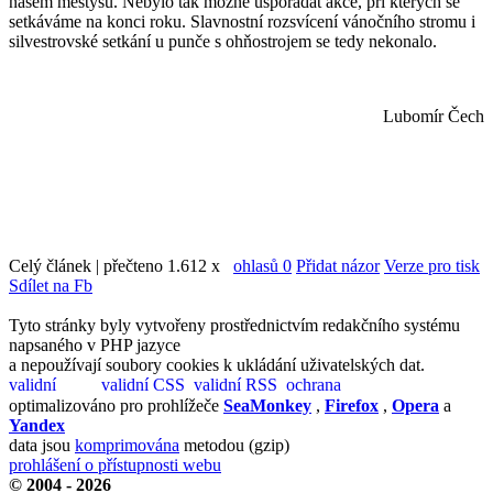
našem městysu. Nebylo tak možné uspořádat akce, při kterých se
setkáváme na konci roku. Slavnostní rozsvícení vánočního stromu i
silvestrovské setkání u punče s ohňostrojem se tedy nekonalo.
Lubomír Čech
Celý článek | přečteno 1.612 x
ohlasů 0
Přidat názor
Verze pro tisk
Sdílet na Fb
Tyto stránky byly vytvořeny prostřednictvím redakčního systému
napsaného v PHP jazyce
a nepoužívají soubory cookies k ukládání uživatelských dat.
optimalizováno pro prohlížeče
SeaMonkey
,
Firefox
,
Opera
a
Yandex
data jsou
komprimována
metodou (gzip)
prohlášení o přístupnosti webu
© 2004 - 2026