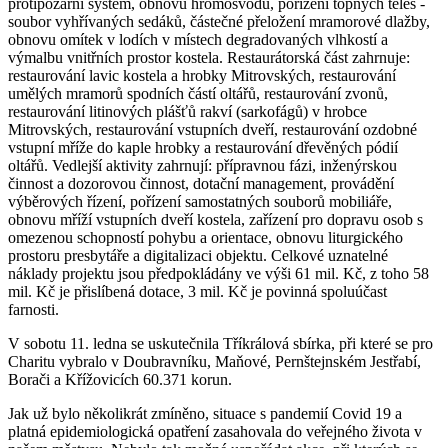
protipožární systém, obnovu hromosvodu, pořízení topných těles -
soubor vyhřívaných sedáků, částečné přeložení mramorové dlažby,
obnovu omítek v lodích v místech degradovaných vlhkostí a
výmalbu vnitřních prostor kostela. Restaurátorská část zahrnuje:
restaurování lavic kostela a hrobky Mitrovských, restaurování
umělých mramorů spodních částí oltářů, restaurování zvonů,
restaurování litinových plášťů rakví (sarkofágů) v hrobce
Mitrovských, restaurování vstupních dveří, restaurování ozdobné
vstupní mříže do kaple hrobky a restaurování dřevěných pódií
oltářů. Vedlejší aktivity zahrnují: přípravnou fázi, inženýrskou
činnost a dozorovou činnost, dotační management, provádění
výběrových řízení, pořízení samostatných souborů mobiliáře,
obnovu mříží vstupních dveří kostela, zařízení pro dopravu osob s
omezenou schopností pohybu a orientace, obnovu liturgického
prostoru presbytáře a digitalizaci objektu. Celkové uznatelné
náklady projektu jsou předpokládány ve výši 61 mil. Kč, z toho 58
mil. Kč je přislíbená dotace, 3 mil. Kč je povinná spoluúčast
farnosti.
V sobotu 11. ledna se uskutečnila Tříkrálová sbírka, při které se pro
Charitu vybralo v Doubravníku, Maňové, Pernštejnském Jestřabí,
Borači a Křížovicích 60.371 korun.
Jak už bylo několikrát zmíněno, situace s pandemií Covid 19 a
platná epidemiologická opatření zasahovala do veřejného života v