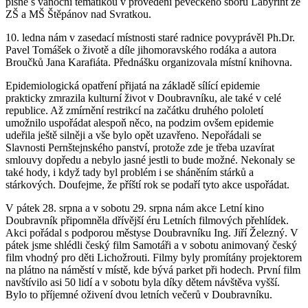
písně s vánoční tématikou v provedení pěveckého sboru Labyrint ze
ZŠ a MŠ Štěpánov nad Svratkou.
10. ledna nám v zasedací místnosti staré radnice povyprávěl Ph.Dr.
Pavel Tomášek o životě a díle jihomoravského rodáka a autora
Broučků Jana Karafiáta. Přednášku organizovala místní knihovna.
Epidemiologická opatření přijatá na základě sílící epidemie
prakticky zmrazila kulturní život v Doubravníku, ale také v celé
republice. Až zmírnění restrikcí na začátku druhého pololetí
umožnilo uspořádat alespoň něco, na podzim ovšem epidemie
udeřila ještě silněji a vše bylo opět uzavřeno. Nepořádali se
Slavnosti Pernštejnského panství, protože zde je třeba uzavírat
smlouvy dopředu a nebylo jasné jestli to bude možné. Nekonaly se
také hody, i když tady byl problém i se sháněním stárků a
stárkových. Doufejme, že příští rok se podaří tyto akce uspořádat.
V pátek 28. srpna a v sobotu 29. srpna nám akce Letní kino
Doubravník připomněla dřívější éru Letních filmových přehlídek.
Akci pořádal s podporou městyse Doubravníku Ing. Jiří Železný. V
pátek jsme shlédli český film Samotáři a v sobotu animovaný český
film vhodný pro děti Lichožrouti. Filmy byly promítány projektorem
na plátno na náměstí v místě, kde bývá parket při hodech. První film
navštívilo asi 50 lidí a v sobotu byla díky dětem návštěva vyšší.
Bylo to příjemné oživení dvou letních večerů v Doubravníku.