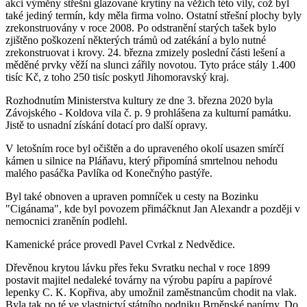
akci výměny střešní glazované krytiny na věžích této vily, což byl
také jediný termín, kdy měla firma volno. Ostatní střešní plochy byly
zrekonstruovány v roce 2008. Po odstranění starých tašek bylo
zjištěno poškození některých trámů od zatékání a bylo nutné
zrekonstruovat i krovy. 24. března zmizely poslední části lešení a
měděné prvky věží na slunci zářily novotou. Tyto práce stály 1.400
tisíc Kč, z toho 250 tisíc poskytl Jihomoravský kraj.
Rozhodnutím Ministerstva kultury ze dne 3. března 2020 byla
Závojského - Koldova vila č. p. 9 prohlášena za kulturní památku.
Jistě to usnadní získání dotací pro další opravy.
V letošním roce byl očištěn a do upraveného okolí usazen smírčí
kámen u silnice na Pláňavu, který připomíná smrtelnou nehodu
malého pasáčka Pavlíka od Konečnýho pastýře.
Byl také obnoven a upraven pomníček u cesty na Bozinku
"Cigánama", kde byl povozem přimáčknut Jan Alexandr a později v
nemocnici zraněnín podlehl.
Kamenické práce provedl Pavel Cvrkal z Nedvědice.
Dřevěnou krytou lávku přes řeku Svratku nechal v roce 1899
postavit majitel nedaleké továrny na výrobu papíru a papírové
lepenky C. K. Kopřiva, aby umožnil zaměstnancům chodit na vlak.
Byla tak po té ve vlastnictví státního podniku Brněnské papírny. Do