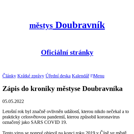
Doubravník
městys
Oficiální stránky
Články
Krátké zprávy
Úřední deska
Kalendář
Menu
Zápis do kroniky městyse Doubravníka
05.05.2022
Letošní rok byl značně ovlivněn událostí, kterou nikdo nečekal a to
prakticky celosvětovou pandemií, kterou způsobil koronavirus
označený jako SARS COVID 19.
Tento virus se poprvé objevil na konci roku 2019 v Číně ve městě