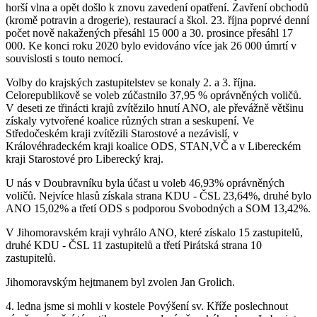
horší vlna a opět došlo k znovu zavedení opatření. Zavření obchodů
(kromě potravin a drogerie), restaurací a škol. 23. října poprvé denní
počet nově nakažených přesáhl 15 000 a 30. prosince přesáhl 17
000. Ke konci roku 2020 bylo evidováno více jak 26 000 úmrtí v
souvislosti s touto nemocí.
Volby do krajských zastupitelstev se konaly 2. a 3. října.
Celorepublikově se voleb zúčastnilo 37,95 % oprávněných voličů.
V deseti ze třinácti krajů zvítězilo hnutí ANO, ale převážně většinu
získaly vytvořené koalice různých stran a seskupení. Ve
Středočeském kraji zvítězili Starostové a nezávislí, v
Královéhradeckém kraji koalice ODS, STAN,VČ a v Libereckém
kraji Starostové pro Liberecký kraj.
U nás v Doubravníku byla účast u voleb 46,93% oprávněných
voličů. Nejvíce hlasů získala strana KDU - ČSL 23,64%, druhé bylo
ANO 15,02% a třetí ODS s podporou Svobodných a SOM 13,42%.
V Jihomoravském kraji vyhrálo ANO, které získalo 15 zastupitelů,
druhé KDU - ČSL 11 zastupitelů a třetí Pirátská strana 10
zastupitelů.
Jihomoravským hejtmanem byl zvolen Jan Grolich.
4. ledna jsme si mohli v kostele Povýšení sv. Kříže poslechnout