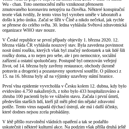
Wu - chan. Toto onemocnění mělo vzniknout přenosem
zmutovaného koronaviru netopýra na člověka. Některé konspirační
teorie však tvrdily, že tento virus byl vyroben uměle v laboratoři a
došlo k jeho úniku. Začal se šířit v Číně a nikdo nečekal, jak rychle
se přenese do celého světa. 30. ledna vyhlásila Světová zdravotnická
organizace WHO stav nouze.
V České republice se první případy objevily 1. března 2020. 12.
března vláda ČR vyhlásila nouzový stav. Byla zavedena povinnost
nosit ústní roušku, kterých však byl značný nedostatek a tak lidé šili
roušky doma, a to nejen pro sebe, ale i pro nemocnice, sociální
zařízení a ostatní spoluobčany. Postupně byl omezován veřejný
život, od 14. března byly zavřeny restaurace, obchody (kromě
potravin a drogerie) a pozastaveny sportovní soutěže. O půlnoci z
15. na 16. března byly až na výjimky uzavřeny státní hranice.
První vlna epidemie vyvrcholila v Česku kolem 12. dubna, kdy bylo
evidováno 4.750 nakažených, z toho bylo 433 hospitalizováno a
zhruba 100 pacientů bylo ve vážném stavu. Začala i první úmrtí,
především starších lidí, kteří již měli před tím nějaké zdravotní
potíže. Tento virus napadá dýchací ústrojí, ale má i další účinky,
které dodnes nejsou zcela probádány.
V létě přišlo rozvolnění vládních opatření a tak se podařilo
uskutečnit i některé kulturní akce. Na podzim však přišla druhá ještě