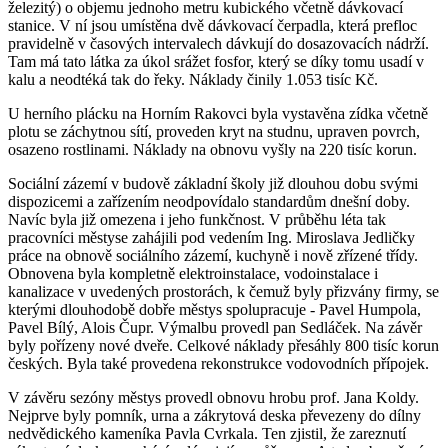
železitý) o objemu jednoho metru kubického včetně dávkovací
stanice. V ní jsou umístěna dvě dávkovací čerpadla, která prefloc
pravidelně v časových intervalech dávkují do dosazovacích nádrží.
Tam má tato látka za úkol srážet fosfor, který se díky tomu usadí v
kalu a neodtéká tak do řeky. Náklady činily 1.053 tisíc Kč.
U herního plácku na Horním Rakovci byla vystavěna zídka včetně
plotu se záchytnou sítí, proveden kryt na studnu, upraven povrch,
osazeno rostlinami. Náklady na obnovu vyšly na 220 tisíc korun.
Sociální zázemí v budově základní školy již dlouhou dobu svými
dispozicemi a zařízením neodpovídalo standardům dnešní doby.
Navíc byla již omezena i jeho funkčnost. V průběhu léta tak
pracovníci městyse zahájili pod vedením Ing. Miroslava Jedličky
práce na obnově sociálního zázemí, kuchyně i nově zřízené třídy.
Obnovena byla kompletně elektroinstalace, vodoinstalace i
kanalizace v uvedených prostorách, k čemuž byly přizvány firmy, se
kterými dlouhodobě dobře městys spolupracuje - Pavel Humpola,
Pavel Bílý, Alois Čupr. Výmalbu provedl pan Sedláček. Na závěr
byly pořízeny nové dveře. Celkové náklady přesáhly 800 tisíc korun
českých. Byla také provedena rekonstrukce vodovodních přípojek.
V závěru sezóny městys provedl obnovu hrobu prof. Jana Koldy.
Nejprve byly pomník, urna a zákrytová deska převezeny do dílny
nedvědického kameníka Pavla Cvrkala. Ten zjistil, že zareznutí