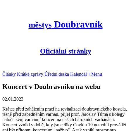
Doubravník
městys
Oficiální stránky
Články
Krátké zprávy
Úřední deska
Kalendář
Menu
Koncert v Doubravníku na webu
02.01.2023
Krátce před zahájením prací na revitalizaci doubravnického kostela,
těsně před zabedněním varhan, přijel prof. Jaroslav Tůma s kolegy
natočit svůj varhanní koncert na našich barokních varhanách.
Koncert vznikl v době, kdy jsme díky Covidu 19 nemohli provádět
ani být přítomni koncertům "naživo". A tak vznikl prostor pro