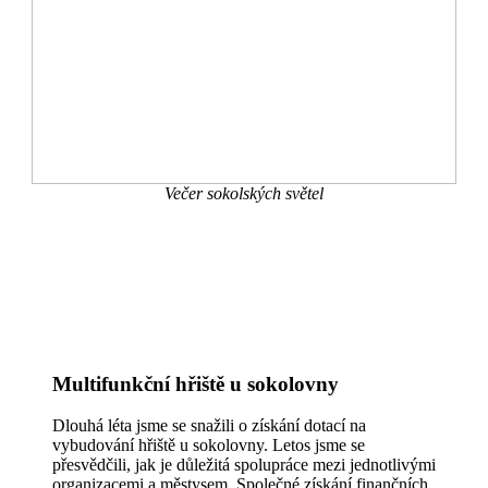
Večer sokolských světel
Multifunkční hřiště u sokolovny
Dlouhá léta jsme se snažili o získání dotací na
vybudování hřiště u sokolovny. Letos jsme se
přesvědčili, jak je důležitá spolupráce mezi jednotlivými
organizacemi a městysem. Společné získání finančních