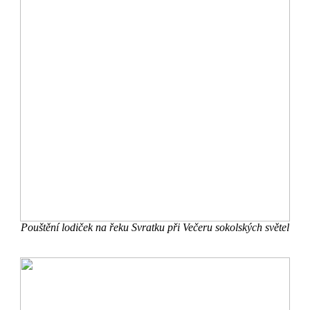
Pouštění lodiček na řeku Svratku při Večeru sokolských světel