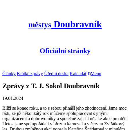
Doubravník
městys
Oficiální stránky
Články
Krátké zprávy
Úřední deska
Kalendář
Menu
Zprávy z T. J. Sokol Doubravník
19.01.2024
Blíží se konec roku, a to s sebou přináší jeho zhodnocení. Jsme moc
rádi, že již několikátý rok můžeme spolupracovat s jinými
organizacemi a dobrovolníky a společně zajistit nějaké akce pro děti.
I letos jsme spolupořádali v březnu karneval a v červnu Zvířátkový
les. Druhou zmíněnou akci popsala Kateřina Šnédarová v minulém