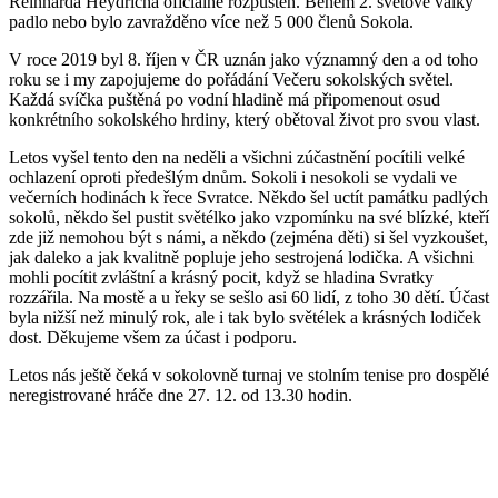
Reinharda Heydricha oficiálně rozpuštěn. Během 2. světové války
padlo nebo bylo zavražděno více než 5 000 členů Sokola.
V roce 2019 byl 8. říjen v ČR uznán jako významný den a od toho
roku se i my zapojujeme do pořádání Večeru sokolských světel.
Každá svíčka puštěná po vodní hladině má připomenout osud
konkrétního sokolského hrdiny, který obětoval život pro svou vlast.
Letos vyšel tento den na neděli a všichni zúčastnění pocítili velké
ochlazení oproti předešlým dnům. Sokoli i nesokoli se vydali ve
večerních hodinách k řece Svratce. Někdo šel uctít památku padlých
sokolů, někdo šel pustit světélko jako vzpomínku na své blízké, kteří
zde již nemohou být s námi, a někdo (zejména děti) si šel vyzkoušet,
jak daleko a jak kvalitně popluje jeho sestrojená lodička. A všichni
mohli pocítit zvláštní a krásný pocit, když se hladina Svratky
rozzářila. Na mostě a u řeky se sešlo asi 60 lidí, z toho 30 dětí. Účast
byla nižší než minulý rok, ale i tak bylo světélek a krásných lodiček
dost. Děkujeme všem za účast i podporu.
Letos nás ještě čeká v sokolovně turnaj ve stolním tenise pro dospělé
neregistrované hráče dne 27. 12. od 13.30 hodin.