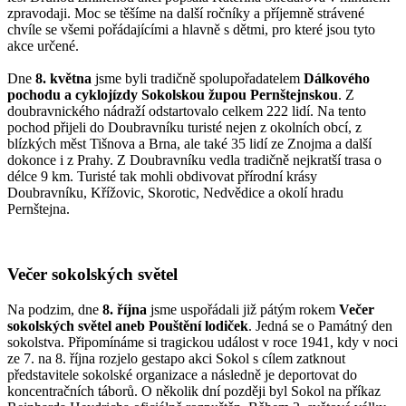
zpravodaji. Moc se těšíme na další ročníky a příjemně strávené
chvíle se všemi pořádajícími a hlavně s dětmi, pro které jsou tyto
akce určené.
Dne
8. května
jsme byli tradičně spolupořadatelem
Dálkového
pochodu a cyklojízdy Sokolskou župou Pernštejnskou
. Z
doubravnického nádraží odstartovalo celkem 222 lidí. Na tento
pochod přijeli do Doubravníku turisté nejen z okolních obcí, z
blízkých měst Tišnova a Brna, ale také 35 lidí ze Znojma a další
dokonce i z Prahy. Z Doubravníku vedla tradičně nejkratší trasa o
délce 9 km. Turisté tak mohli obdivovat přírodní krásy
Doubravníku, Křížovic, Skorotic, Nedvědice a okolí hradu
Pernštejna.
Večer sokolských světel
Na podzim, dne
8. října
jsme uspořádali již pátým rokem
Večer
sokolských světel aneb Pouštění lodiček
. Jedná se o Památný den
sokolstva. Připomínáme si tragickou událost v roce 1941, kdy v noci
ze 7. na 8. října rozjelo gestapo akci Sokol s cílem zatknout
představitele sokolské organizace a následně je deportovat do
koncentračních táborů. O několik dní později byl Sokol na příkaz