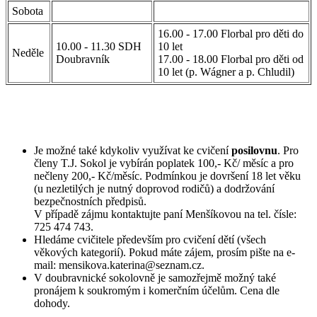
Sobota
16.00 - 17.00 Florbal pro děti do
10.00 - 11.30 SDH
10 let
Neděle
Doubravník
17.00 - 18.00 Florbal pro děti od
10 let (p. Wágner a p. Chludil)
Je možné také kdykoliv využívat ke cvičení
posilovnu
. Pro
členy T.J. Sokol je vybírán poplatek 100,- Kč/ měsíc a pro
nečleny 200,- Kč/měsíc. Podmínkou je dovršení 18 let věku
(u nezletilých je nutný doprovod rodičů) a dodržování
bezpečnostních předpisů.
V případě zájmu kontaktujte paní Menšíkovou na tel. čísle:
725 474 743.
Hledáme cvičitele především pro cvičení dětí (všech
věkových kategorií). Pokud máte zájem, prosím pište na e-
mail: mensikova.katerina@seznam.cz.
V doubravnické sokolovně je samozřejmě možný také
pronájem k soukromým i komerčním účelům. Cena dle
dohody.