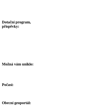
Dotační program,
příspěvky:
Možná vám uniklo:
Počasí:
Obecní geoportál: