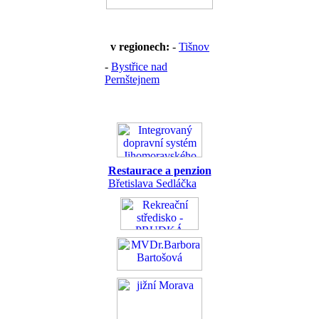
v regionech:
-
Tišnov
-
Bystřice nad
Pernštejnem
Restaurace a penzion
Břetislava Sedláčka