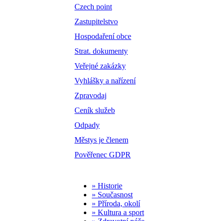
Czech point
Zastupitelstvo
Hospodaření obce
Strat. dokumenty
Veřejné zakázky
Vyhlášky a nařízení
Zpravodaj
Ceník služeb
Odpady
Městys je členem
Pověřenec GDPR
» Historie
» Současnost
» Příroda, okolí
» Kultura a sport