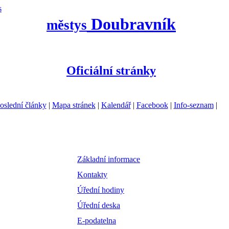
s
Doubravník
městys
Oficiální stránky
oslední články
|
Mapa stránek
|
Kalendář
|
Facebook
|
Info-seznam
|
Základní informace
Kontakty
Úřední hodiny
Úřední deska
E-podatelna