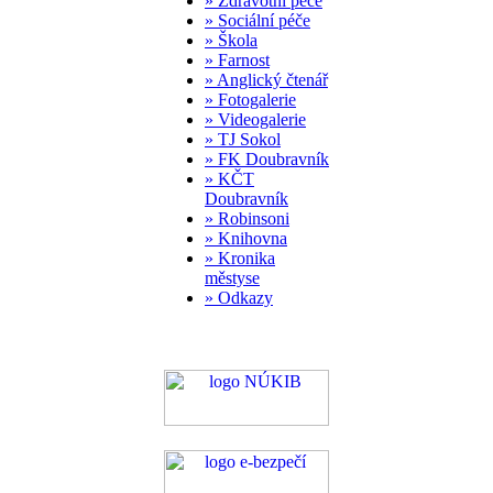
» Zdravotní péče
» Sociální péče
» Škola
» Farnost
» Anglický čtenář
» Fotogalerie
» Videogalerie
» TJ Sokol
» FK Doubravník
» KČT
Doubravník
» Robinsoni
» Knihovna
» Kronika
městyse
» Odkazy