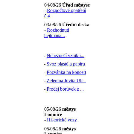
04/08/26
Úřad městyse
-
Rozpočtové opatření
č.4
03/08/26
Úřední deska
-
Rozhodnutí
hejtmana...
-
Nebezpečí vzniku...
-
Svoz plastů a papíru
-
Pozvánka na koncert
-
Zelenina Juvita Uh...
-
Prodej borůvek z ...
05/08/26
městys
Lomnice
-
Historické vozy
05/08/26
městys