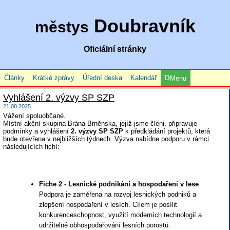
Doubravník
městys
Oficiální stránky
Články
Krátké zprávy
Úřední deska
Kalendář
Menu
Vyhlášení 2. výzvy SP SZP
21.08.2025
Vážení spoluobčané.
Místní akční skupina Brána Brněnska, jejíž jsme členi, připravuje
podmínky a vyhlášení
2. výzvy SP SZP
k předkládání projektů, která
bude otevřena v nejbližších týdnech. Výzva nabídne podporu v rámci
následujících fichí:
Fiche 2 - Lesnické podnikání a hospodaření v lese
Podpora je zaměřena na rozvoj lesnických podniků a
zlepšení hospodaření v lesích. Cílem je posílit
konkurenceschopnost, využití moderních technologií a
udržitelné obhospodařování lesních porostů.