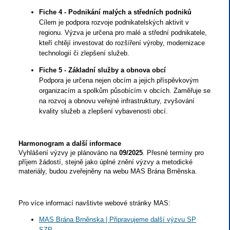
Fiche 4 - Podnikání malých a středních podniků
Cílem je podpora rozvoje podnikatelských aktivit v
regionu. Výzva je určena pro malé a střední podnikatele,
kteří chtějí investovat do rozšíření výroby, modernizace
technologií či zlepšení služeb.
Fiche 5 - Základní služby a obnova obcí
Podpora je určena nejen obcím a jejich příspěvkovým
organizacím a spolkům působícím v obcích. Zaměřuje se
na rozvoj a obnovu veřejné infrastruktury, zvyšování
kvality služeb a zlepšení vybavenosti obcí.
Harmonogram a další informace
Vyhlášení výzvy je plánováno na
09/2025
. Přesné termíny pro
příjem žádostí, stejně jako úplné znění výzvy a metodické
materiály, budou zveřejněny na webu MAS Brána Brněnska.
Pro více informací navštivte webové stránky MAS:
MAS Brána Brněnska | Připravujeme další výzvu SP
SZP