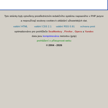
Tyto stránky byly vytvořeny prostřednictvím redakčního systému napsaného v PHP jazyce
a nepoužívají soubory cookies k ukládání uživatelských dat.
optimalizováno pro prohlížeče
SeaMonkey
,
Firefox
,
Opera
a
Yandex
data jsou
komprimována
metodou (gzip)
prohlášení o přístupnosti webu
© 2004 - 2026