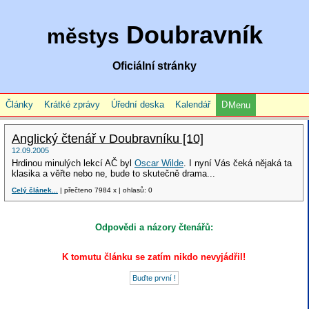
Doubravník
městys
Oficiální stránky
Články
Krátké zprávy
Úřední deska
Kalendář
Menu
Anglický čtenář v Doubravníku [10]
12.09.2005
Hrdinou minulých lekcí AČ byl
Oscar Wilde
. I nyní Vás čeká nějaká ta
klasika a věřte nebo ne, bude to skutečně drama...
Celý článek...
| přečteno 7984 x | ohlasů: 0
Odpovědi a názory čtenářů:
K tomutu článku se zatím nikdo nevyjádřil!