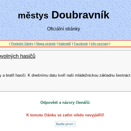
Doubravník
městys
Oficiální stránky
|
Poslední články
|
Mapa stránek
|
Kalendář
|
Facebook
|
Info-seznam
|
volných hasičů
 a bratři hasiči. K dnešnímu datu tvoří naši mládežnickou základnu šestnáct dě
Odpovědi a názory čtenářů:
K tomutu článku se zatím nikdo nevyjádřil!