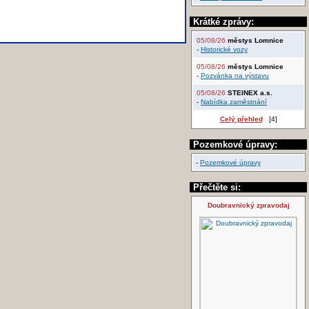
Krátké zprávy:
05/08/26
městys Lomnice
-
Historické vozy
05/08/26
městys Lomnice
-
Pozvánka na výstavu
05/08/26
STEINEX a.s.
-
Nabídka zaměstnání
Celý přehled
[4]
Pozemkové úpravy:
-
Pozemkové úpravy
Přečtěte si:
Doubravnický zpravodaj