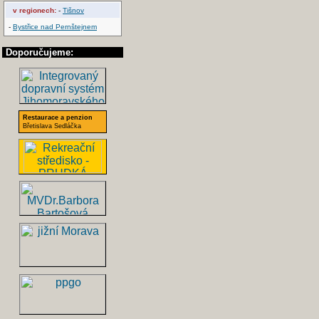
v regionech:
-
Tišnov
-
Bystřice nad Pernštejnem
Doporučujeme:
Restaurace a penzion
Břetislava Sedláčka