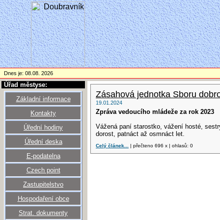
Dnes je: 08.08. 2026
Úřad městyse:
Zásahová jednotka Sboru dobro
Základní informace
19.01.2024
Zpráva vedoucího mládeže za rok 2023
Kontakty
Vážená paní starostko, vážení hosté, sestry
Úřední hodiny
dorost, patnáct až osmnáct let.
Úřední deska
Celý článek...
| přečteno 696 x | ohlasů: 0
E-podatelna
Czech point
Zastupitelstvo
Hospodaření obce
Strat. dokumenty