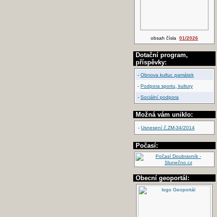
obsah čísla
01/2026
Dotační program,
příspěvky:
-
Obnova kultur. památek
-
Podpora sportu, kultury
-
Sociální podpora
Možná vám uniklo:
-
Usnesení č.ZM-34/2014
Počasí:
Obecní geoportál: