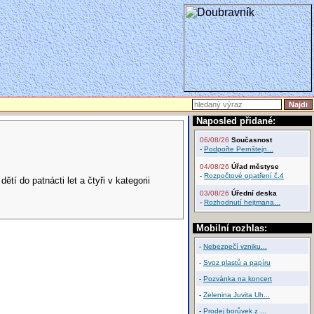
Naposled přidané:
06/08/26
Současnost
-
Podpořte Pernštejn...
04/08/26
Úřad městyse
-
Rozpočtové opatření č.4
tí do patnácti let a čtyři v kategorii
03/08/26
Úřední deska
-
Rozhodnutí hejtmana...
Mobilní rozhlas:
-
Nebezpečí vzniku...
-
Svoz plastů a papíru
-
Pozvánka na koncert
-
Zelenina Juvita Uh...
-
Prodej borůvek z ...