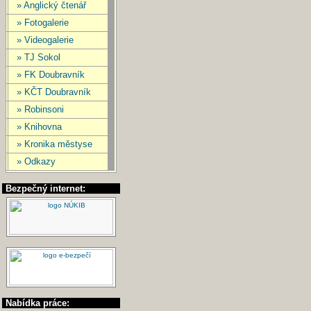
» Anglický čtenář
» Fotogalerie
» Videogalerie
» TJ Sokol
» FK Doubravník
» KČT Doubravník
» Robinsoni
» Knihovna
» Kronika městyse
» Odkazy
Bezpečný internet:
Nabídka práce: