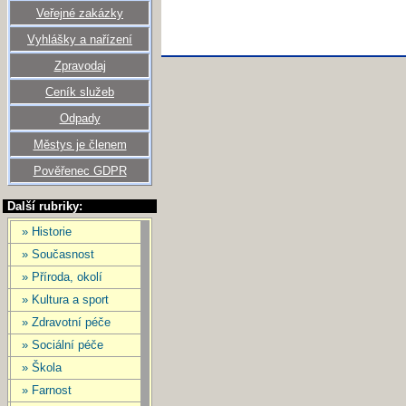
Veřejné zakázky
Vyhlášky a nařízení
Zpravodaj
Ceník služeb
Odpady
Městys je členem
Pověřenec GDPR
Další rubriky:
» Historie
» Současnost
» Příroda, okolí
» Kultura a sport
» Zdravotní péče
» Sociální péče
» Škola
» Farnost