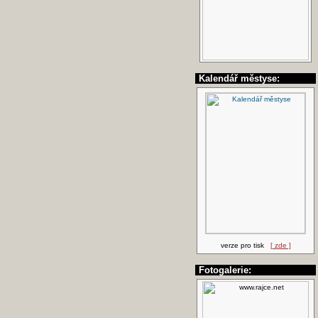
Kalendář městyse:
verze pro tisk
[ zde ]
Fotogalerie: