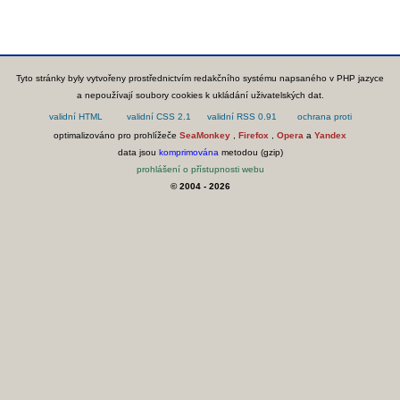
Tyto stránky byly vytvořeny prostřednictvím redakčního systému napsaného v PHP jazyce
a nepoužívají soubory cookies k ukládání uživatelských dat.
optimalizováno pro prohlížeče
SeaMonkey
,
Firefox
,
Opera
a
Yandex
data jsou
komprimována
metodou (gzip)
prohlášení o přístupnosti webu
© 2004 - 2026