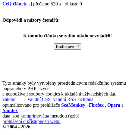
Celý článek...
| přečteno 520 x | ohlasů: 0
Odpovědi a názory čtenářů:
K tomutu článku se zatím nikdo nevyjádřil!
Tyto stránky byly vytvořeny prostřednictvím redakčního systému
napsaného v PHP jazyce
a nepoužívají soubory cookies k ukládání uživatelských dat.
optimalizováno pro prohlížeče
SeaMonkey
,
Firefox
,
Opera
a
Yandex
data jsou
komprimována
metodou (gzip)
prohlášení o přístupnosti webu
© 2004 - 2026