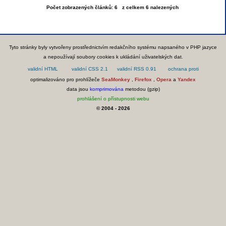
Počet zobrazených článků: 6 z celkem 6 nalezených
Tyto stránky byly vytvořeny prostřednictvím redakčního systému napsaného v PHP jazyce
a nepoužívají soubory cookies k ukládání uživatelských dat.
optimalizováno pro prohlížeče
SeaMonkey
,
Firefox
,
Opera
a
Yandex
data jsou
komprimována
metodou (gzip)
prohlášení o přístupnosti webu
© 2004 - 2026