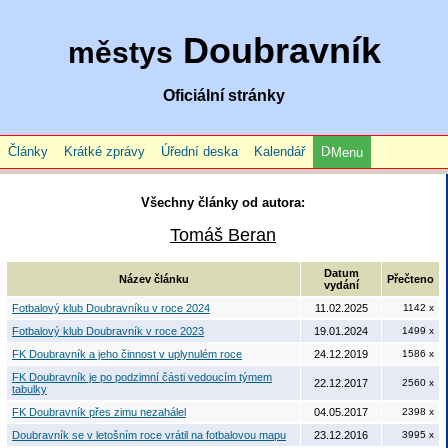
Doubravník
městys
Oficiální stránky
Články
Krátké zprávy
Úřední deska
Kalendář
Menu
Všechny články od autora:
Tomáš Beran
Datum
Název článku
Přečteno
vydání
Fotbalový klub Doubravníku v roce 2024
11.02.2025
1142 x
Fotbalový klub Doubravník v roce 2023
19.01.2024
1499 x
FK Doubravník a jeho činnost v uplynulém roce
24.12.2019
1586 x
FK Doubravník je po podzimní části vedoucím týmem
22.12.2017
2560 x
tabulky
FK Doubravník přes zimu nezahálel
04.05.2017
2398 x
Doubravník se v letošním roce vrátil na fotbalovou mapu
23.12.2016
3995 x