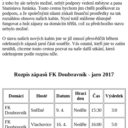
z toho by ale nebylo možné, nebýt podpory vedení městyse a pana
Stanislava Juránka. Touto cestou bychom jim chtěli poděkovat za
podporu, a že společnými silami získali finanční prostředky na tak
rozsáhlou obnovu našich kabin. Nyní totiž můžeme důstojně
fungovat a hrát zápasy na domácím hřišti, což za předchozího stavu
nebylo možné.
O stavu našich nových kabin jste se již mnozí přesvědčili během
odehraných zápasů jarní části soutěže. Vás ostatní, kteří jste to zatím
nestihli, chceme touto cestou pozvat na naše další utkání, která
odehrajeme podle rozpisu níže.
Rozpis zápasů FK Doubravník - jaro 2017
Hrací
Domácí
Hosté
Datum
Čas
Výsledek
den
FK
Sněžné
9. 4.
Neděle
15:30
3:0
Doubravník
FK
Vlachovice
16. 4.
Neděle
16:00
5:0
Doubravník