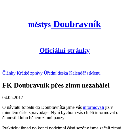
Doubravník
městys
Oficiální stránky
Články
Krátké zprávy
Úřední deska
Kalendář
Menu
FK Doubravník přes zimu nezahálel
04.05.2017
O návratu fotbalu do Doubravníka jsme vás
informovali
již v
minulém čísle zpravodaje. Nyní bychom vás chtěli informovat o
činnosti klubu během zimní pauzy.
Prakticky ihned po konci podzimní části sezóny jsme začali zimní