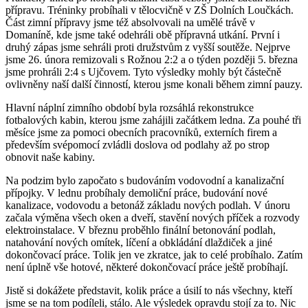
přípravu. Tréninky probíhali v tělocvičně v ZŠ Dolních Loučkách.
Část zimní přípravy jsme též absolvovali na umělé trávě v
Domaníně, kde jsme také odehráli obě přípravná utkání. První i
druhý zápas jsme sehráli proti družstvům z vyšší soutěže. Nejprve
jsme 26. února remizovali s Rožnou 2:2 a o týden později 5. března
jsme prohráli 2:4 s Ujčovem. Tyto výsledky mohly být částečně
ovlivněny naší další činností, kterou jsme konali během zimní pauzy.
Hlavní náplní zimního období byla rozsáhlá rekonstrukce
fotbalových kabin, kterou jsme zahájili začátkem ledna. Za pouhé tři
měsíce jsme za pomoci obecních pracovníků, externích firem a
především svépomocí zvládli doslova od podlahy až po strop
obnovit naše kabiny.
Na podzim bylo započato s budováním vodovodní a kanalizační
přípojky. V lednu probíhaly demoliční práce, budování nové
kanalizace, vodovodu a betonáž základu nových podlah. V únoru
začala výměna všech oken a dveří, stavění nových příček a rozvody
elektroinstalace. V březnu proběhlo finální betonování podlah,
natahování nových omítek, líčení a obkládání dlaždiček a jiné
dokončovací práce. Tolik jen ve zkratce, jak to celé probíhalo. Zatím
není úplně vše hotové, některé dokončovací práce ještě probíhají.
Jistě si dokážete představit, kolik práce a úsilí to nás všechny, kteří
jsme se na tom podíleli, stálo. Ale výsledek opravdu stojí za to. Nic