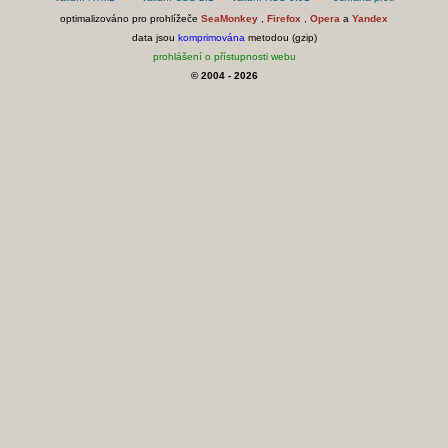
optimalizováno pro prohlížeče
SeaMonkey
,
Firefox
,
Opera
a
Yandex
data jsou
komprimována
metodou (gzip)
prohlášení o přístupnosti webu
© 2004 - 2026