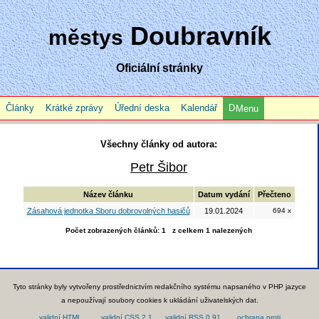
Doubravník
městys
Oficiální stránky
Články
Krátké zprávy
Úřední deska
Kalendář
Menu
Všechny články od autora:
Petr Šibor
Název článku
Datum vydání
Přečteno
Zásahová jednotka Sboru dobrovolných hasičů
19.01.2024
694 x
Počet zobrazených článků: 1 z celkem 1 nalezených
Tyto stránky byly vytvořeny prostřednictvím redakčního systému napsaného v PHP jazyce
a nepoužívají soubory cookies k ukládání uživatelských dat.