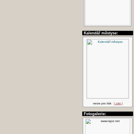
Kalendář městyse:
verze pro tisk
[ zde ]
Fotogalerie: