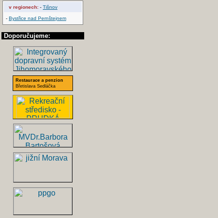
v regionech:
-
Tišnov
-
Bystřice nad Pernštejnem
Doporučujeme:
Restaurace a penzion
Břetislava Sedláčka