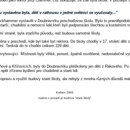
den jako rektor jistý Clammer, což dokazuje, že zde byla škola. V pozdější šk
vystavěna byla, děti v rathousu v jedné světnici se vyučovaly..."
tockhammer vystavět v Doubravníku poschoďovou školu. Bylo to pravděpodobn
n. starší, chudobní a nemocní lidé,kteří byli podporováni šlechtou a kostelními
ní straně, byla staršího původu, než budova samotné školy.
ěna v poschodí, kde byl také byt rektora. Do školy chodily v 17. století děti z
dní. Tenkrát do ní chodilo celkem 229 dětí...
vyhovující. Místnosti byly vlhké, ponuré, špatně osvětlené, nedostatečně vyt
ové a Křížovicích, byly do Doubravníku přeškoleny jen děti z Rakového. Po
opět zřízeno bydlení pro chudobné a staré lidi.
opravu a využití budovy staré školy, ale nebyly z mnoha různých důvodů rea
Květen 1945
nalevo v pozadí je budova "staré školy"