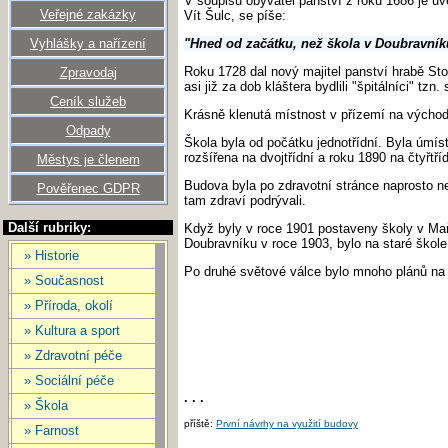
V soupisu obyvatel panství z roku 1686 je uve
Veřejné zakázky
Vít Šulc, se píše:
Vyhlášky a nařízení
"Hned od začátku, než škola v Doubravníku 
Roku 1728 dal nový majitel panství hrabě S
Zpravodaj
asi již za dob kláštera bydlili "špitálníci" tz
Ceník služeb
Krásně klenutá místnost v přízemí na východ
Odpady
Škola byla od počátku jednotřídní. Byla úmíst
rozšířena na dvojtřídní a roku 1890 na čtyřtří
Městys je členem
Budova byla po zdravotní stránce naprosto ne
Pověřenec GDPR
tam zdraví podrývali.
Další rubriky:
Když byly v roce 1901 postaveny školy v Maň
Doubravníku v roce 1903, bylo na staré škole 
» Historie
Po druhé světové válce bylo mnoho plánů na 
» Současnost
» Příroda, okolí
» Kultura a sport
» Zdravotní péče
» Sociální péče
. . .
» Škola
příště:
První návrhy na využití budovy
» Farnost