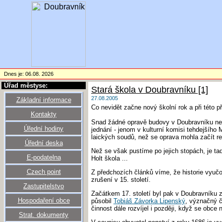
Dnes je: 06.08. 2026
Úřad městyse:
Stará škola v Doubravníku [1]
27.08.2005
Základní informace
Co nevidět začne nový školní rok a při této p
Kontakty
Snad žádné opravě budovy v Doubravníku neby
Úřední hodiny
jednání - jenom v kulturní komisi tehdejšího 
laických soudů, než se oprava mohla začít re
Úřední deska
Než se však pustíme po jejich stopách, je ta
E-podatelna
Holt škola ...
Czech point
Z předchozích článků víme, že historie vyuč
zrušení v 15. století.
Zastupitelstvo
Začátkem 17. století byl pak v Doubravníku z
Hospodaření obce
působil
Tobiáš Závorka Lipenský
, význačný č
činnost dále rozvíjel i později, když se obce 
Strat. dokumenty