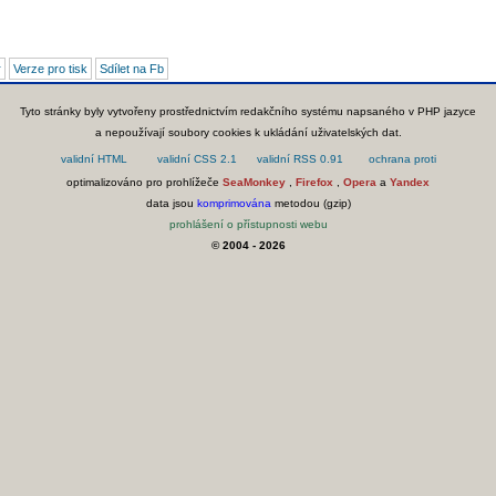
r
Verze pro tisk
Sdílet na Fb
Tyto stránky byly vytvořeny prostřednictvím redakčního systému napsaného v PHP jazyce
a nepoužívají soubory cookies k ukládání uživatelských dat.
optimalizováno pro prohlížeče
SeaMonkey
,
Firefox
,
Opera
a
Yandex
data jsou
komprimována
metodou (gzip)
prohlášení o přístupnosti webu
© 2004 - 2026