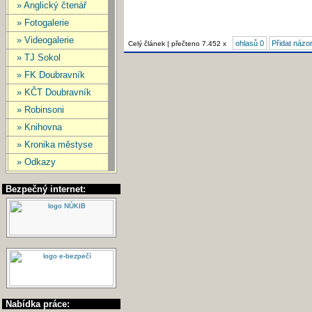
» Anglický čtenář
» Fotogalerie
» Videogalerie
ohlasů 0
Přidat názo
Celý článek | přečteno 7.452 x
» TJ Sokol
» FK Doubravník
» KČT Doubravník
» Robinsoni
» Knihovna
» Kronika městyse
» Odkazy
Bezpečný internet:
Nabídka práce: