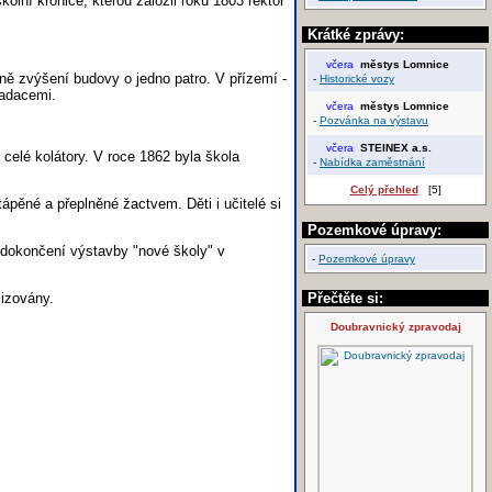
olní kronice, kterou založil roku 1803 rektor
Krátké zprávy:
včera
městys Lomnice
ě zvýšení budovy o jedno patro. V přízemí -
-
Historické vozy
 nadacemi.
včera
městys Lomnice
-
Pozvánka na výstavu
včera
STEINEX a.s.
 celé kolátory. V roce 1862 byla škola
-
Nabídka zaměstnání
Celý přehled
[5]
ápěné a přeplněné žactvem. Děti i učitelé si
Pozemkové úpravy:
 dokončení výstavby "nové školy" v
-
Pozemkové úpravy
lizovány.
Přečtěte si:
Doubravnický zpravodaj