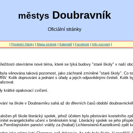
Doubravník
městys
Oficiální stránky
|
Poslední články
|
Mapa stránek
|
Kalendář
|
Facebook
|
Info-seznam
|
říležitosti otevíráme nové téma, které se týká budovy "staré školy" v naší obc
la věnována taková pozornost, jako záchraně zmíněné "staré školy". Co to 
MNV. Kolik dopisování a jednání s úřady a jejich odpovědnými činiteli. Kolik b
alizovat.
dy krátké opakovací cvičení.
ování na škole v Doubravníku sahá až do dřevních časů období doubravnickéh
aložen při škole literácký spolek, jehož účelem bylo pěstování kostelního z
initel evangelického učení v brněnském kraji. Literácký spolek se jeho přispě
na Pernštejnském panství vrátily za (hrabat) Lichtensteinů-Kastelkornů zpět ke