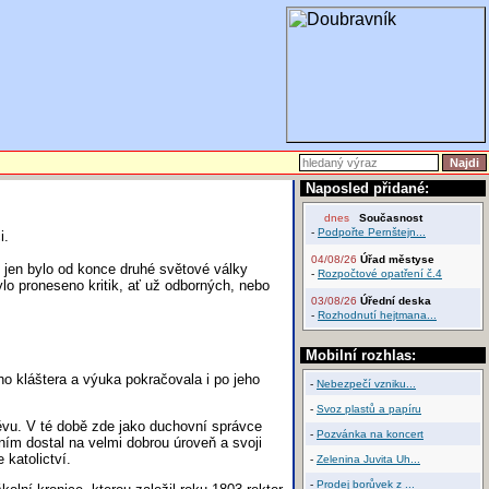
Naposled přidané:
dnes
Současnost
-
Podpořte Pernštejn...
i.
04/08/26
Úřad městyse
jen bylo od konce druhé světové války
-
Rozpočtové opatření č.4
ylo proneseno kritik, ať už odborných, nebo
03/08/26
Úřední deska
-
Rozhodnutí hejtmana...
Mobilní rozhlas:
o kláštera a výuka pokračovala i po jeho
-
Nebezpečí vzniku...
-
Svoz plastů a papíru
pěvu. V té době zde jako duchovní správce
-
Pozvánka na koncert
ním dostal na velmi dobrou úroveň a svoji
 katolictví.
-
Zelenina Juvita Uh...
-
Prodej borůvek z ...