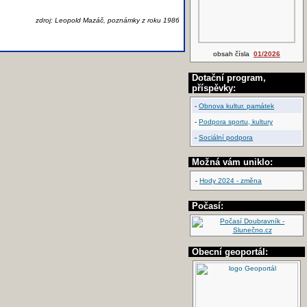
zdroj: Leopold Mazáč, poznámky z roku 1986
obsah čísla
01/2026
Dotační program,
příspěvky:
-
Obnova kultur. památek
-
Podpora sportu, kultury
-
Sociální podpora
Možná vám uniklo:
-
Hody 2024 - změna
Počasí:
Obecní geoportál: