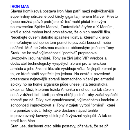
IRON MAN
Slavná komiksová postava Iron Man patří mezi nejhýčkanější
superhrdiny sdružené pod křídly giganta jménem Marvel. Přesto
(nebo možná právě proto) se až teď mohl přidat ke svým
sourozencům Spider-Manovi, Fantastické čtyřce a X-Menům,
kteří o sobě mohou hrdě prohlašovat, že o nich natočili film.
Nečekejte ovšem dalšího spasitele lidstva, kterému k jeho
mimořádným schopnostem pomohlo pavoučí kousnutí nebo
ozáření. Muž se železnou maskou, občanským jménem Tony
Stark, se ke své výjimečnosti "poctivě" propracoval.
Uvozovky jsou namístě, Tony se živí jako VIP výrobce a
dodavatel technologicky vyspělých zbraní pro americkou
armádu a jeho životní filozofii vystihuje věta: Nejlepší zbraní je
ta, ze které stačí vystřelit jen jednou. Na cestě z povedené
prezentace nejnovější zbraně hromadného ničení pro armádní
špičky ho na horké afgánské půdě unese jistá teroristická
skupina. Muž, kterému ležela Amerika u nohou, se tak rázem
ocitá v držení lidí, kteří po něm chtějí jediné - aby začal vyrábět
zbraně pro ně. Díky své vynalézavosti, výjimečnému intelektu a
schopnosti improvizovat si Tony v zajetí vyrobí "brnění", které
mu pomůže utéct. Tehdy také dostane nápad tenhle
improvizovaný kovový oblek ještě výrazně vylepšit. A tak se
zrodí Iron Man.
Stan Lee, duchovní otec téhle postavy, přiznává, že se při