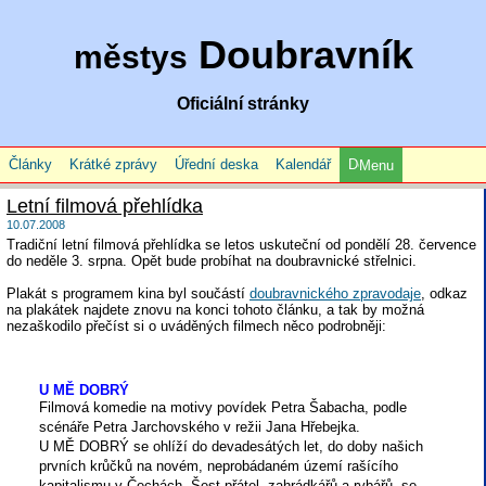
Doubravník
městys
Oficiální stránky
Články
Krátké zprávy
Úřední deska
Kalendář
Menu
Letní filmová přehlídka
10.07.2008
Tradiční letní filmová přehlídka se letos uskuteční od pondělí 28. července
do neděle 3. srpna. Opět bude probíhat na doubravnické střelnici.
Plakát s programem kina byl součástí
doubravnického zpravodaje
, odkaz
na plakátek najdete znovu na konci tohoto článku, a tak by možná
nezaškodilo přečíst si o uváděných filmech něco podrobněji:
U MĚ DOBRÝ
Filmová komedie na motivy povídek Petra Šabacha, podle
scénáře Petra Jarchovského v režii Jana Hřebejka.
U MĚ DOBRÝ se ohlíží do devadesátých let, do doby našich
prvních krůčků na novém, neprobádaném území rašícího
kapitalismu v Čechách. Šest přátel, zahrádkářů a rybářů, se