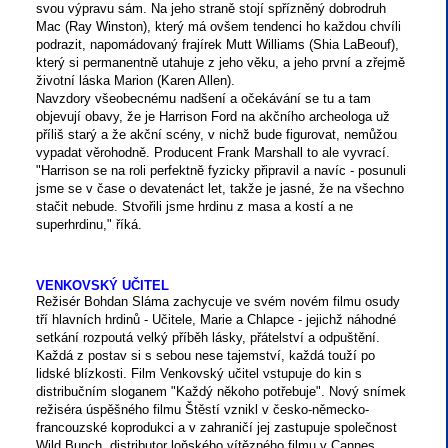
svou výpravu sám. Na jeho straně stojí spřízněný dobrodruh
Mac (Ray Winston), který má ovšem tendenci ho každou chvíli
podrazit, napomádovaný frajírek Mutt Williams (Shia LaBeouf),
který si permanentně utahuje z jeho věku, a jeho první a zřejmě
životní láska Marion (Karen Allen).
Navzdory všeobecnému nadšení a očekávání se tu a tam
objevují obavy, že je Harrison Ford na akčního archeologa už
příliš starý a že akční scény, v nichž bude figurovat, nemůžou
vypadat věrohodně. Producent Frank Marshall to ale vyvrací.
"Harrison se na roli perfektně fyzicky připravil a navíc - posunuli
jsme se v čase o devatenáct let, takže je jasné, že na všechno
stačit nebude. Stvořili jsme hrdinu z masa a kostí a ne
superhrdinu," říká.
VENKOVSKÝ UČITEL
Režisér Bohdan Sláma zachycuje ve svém novém filmu osudy
tří hlavních hrdinů - Učitele, Marie a Chlapce - jejichž náhodné
setkání rozpoutá velký příběh lásky, přátelství a odpuštění.
Každá z postav si s sebou nese tajemství, každá touží po
lidské blízkosti. Film Venkovský učitel vstupuje do kin s
distribučním sloganem "Každý někoho potřebuje". Nový snímek
režiséra úspěšného filmu Štěstí vznikl v česko-německo-
francouzské koprodukci a v zahraničí jej zastupuje společnost
Wild Bunch, distributor loňského vítězného filmu v Cannes.