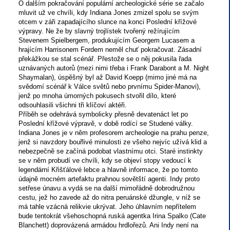
O dalším pokračování populární archeologické série se začalo
mluvit už ve chvíli, kdy Indiana Jones zmizel spolu se svým
otcem v záři zapadajícího slunce na konci Poslední křížové
výpravy. Ne že by slavný trojlístek tvořený režírujícím
Stevenem Spielbergem, produkujícím Georgem Lucasem a
hrajícím Harrisonem Fordem neměl chuť pokračovat. Zásadní
překážkou se stal scénář. Přestože se o něj pokusila řada
uznávaných autorů (mezi nimi třeba i Frank Darabont a M. Night
Shaymalan), úspěšný byl až David Koepp (mimo jiné má na
svědomí scénář k Válce světů nebo prvnímu Spider-Manovi),
jenž po mnoha úmorných pokusech stvořil dílo, které
odsouhlasili všichni tři klíčoví aktéři.
Příběh se odehrává symbolicky přesně devatenáct let po
Poslední křížové výpravě, v době rodící se Studené války.
Indiana Jones je v něm profesorem archeologie na prahu penze,
jenž si navzdory bouřlivé minulosti ze všeho nejvíc užívá klid a
nebezpečně se začíná podobat vlastnímu otci. Staré instinkty
se v něm probudí ve chvíli, kdy se objeví stopy vedoucí k
legendární Křišťálové lebce a hlavně informace, že po tomto
údajně mocném artefaktu prahnou sovětští agenti. Indy proto
setřese únavu a vydá se na další mimořádně dobrodružnou
cestu, jež ho zavede až do nitra peruánské džungle, v níž se
má tahle vzácná relikvie ukrývat. Jeho úhlavním nepřítelem
bude tentokrát všehoschopná ruská agentka Irina Spalko (Cate
Blanchett) doprovázená armádou hrdlořezů. Ani Indy není na