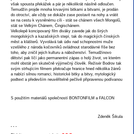
však spousta překážek a pár je několikrát násilně odloučen.
Temudžin projde mnoha krvavými bitkami a bitvami, je prodán
do otroctví, ale vždy se dokáže zase postavit na nohy a vrátit
se na cestu k vysněnému cíli - stát se chánem všech Mongolů,
stát se Velkým Chánem, Čingischánem.
Velkolepě koncipovaný film diváky zavede jak do širých
mongolských a kazašských stepí, tak do magických čínských
měst a klášterů. Vyvolává tak údiv nad schopnostmi muže
vzešlého z národa kočovníků ovládnout starodávné říše bez
toho, aby zničil jejich kulturu a náboženství. Temudžinovo
dětství pak líčí jako permanentní zápas o holý život, ve kterém
mohl obstát jen skutečně výjimečný člověk. Režisér Bodrov tak
svým strhujícím filmem překračuje hranice hned několika žánrů
a nabízí silnou romanci, historické bitky a bitvy, mytologický
podtext a především neuvěřitelně pečlivě připravenou podívanou
S použitím materiálů společností BONTONFILM a FALCON
Zdeněk Šikula
. . .