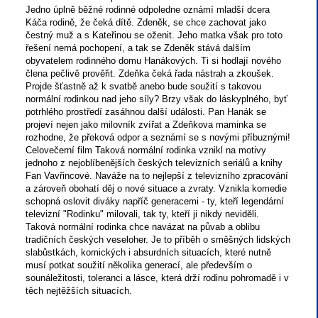
Jedno úplně běžné rodinné odpoledne oznámí mladší dcera
Káča rodině, že čeká dítě. Zdeněk, se chce zachovat jako
čestný muž a s Kateřinou se oženit. Jeho matka však pro toto
řešení nemá pochopení, a tak se Zdeněk stává dalším
obyvatelem rodinného domu Hanákových. Ti si hodlají nového
člena pečlivě prověřit. Zdeňka čeká řada nástrah a zkoušek.
Projde šťastně až k svatbě anebo bude soužití s takovou
normální rodinkou nad jeho síly? Brzy však do láskyplného, byť
potrhlého prostředí zasáhnou další události. Pan Hanák se
projeví nejen jako milovník zvířat a Zdeňkova maminka se
rozhodne, že překová odpor a seznámí se s novými příbuznými!
Celovečerní film Taková normální rodinka vznikl na motivy
jednoho z nejoblíbenějších českých televizních seriálů a knihy
Fan Vavřincové. Naváže na to nejlepší z televizního zpracování
a zároveň obohatí děj o nové situace a zvraty. Vznikla komedie
schopná oslovit diváky napříč generacemi - ty, kteří legendární
televizní "Rodinku" milovali, tak ty, kteří ji nikdy neviděli.
Taková normální rodinka chce navázat na půvab a oblibu
tradičních českých veseloher. Je to příběh o směšných lidských
slabůstkách, komických i absurdních situacích, které nutně
musí potkat soužití několika generací, ale především o
sounáležitosti, toleranci a lásce, která drží rodinu pohromadě i v
těch nejtěžších situacích.