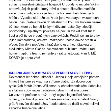
schází v malebné přístavní hospodě U Buddyho na Libeňském
ostrově. Jejich poklid, který tráví u desetníčkového mariáše,
skončí ve chvíli, kdy se jeden z nich stane obětí falešných
hráčů z Vysočanské tržnice. A tak jako ve starých westernech,
berou i naši přátelé zákon do vlastních rukou. Na horkém území
tržnice, které se hemží lehkými děvami, pašeráky, zloději,
podvodníky i úplatnými policajty se pokusí získat zpět třicet
šest a půl tisíce v použitých bankovkách. Podaří se jim to díky
jejich kamarádství, odvaze, mazanosti, notné dávce štěstí a
především díky protřelosti hráčského esa, hochštaplera a
ekvilibristy Mistra Classe. Velevážené publikum, máte-li rádi
humor, napětí a trochu romantiky - račte vstoupit. Film U MĚ
DOBRÝ je tu pro vás!
INDIANA JONES A KRÁLOVSTVÍ KŘIŠŤÁLOVÉ LEBKY
Devatenáct let čekání skončilo. Jedna z nejslavnějších postav
filmové historie se vrací na stříbrné plátno. Za doprovodu
typických fanfár Johna Williamse, v charakteristickém klobouku
a s bičem coby nepostradatelnou zbraní. Indiana Jones.
Univerzitní profesor a muž, který objevil legendární Archu
úmluvy, zachránil posvátné Sankarové kameny a nalezl Svatý
grál. V novém dobrodružství bude pátrat po další slavné relikvii -
záhadné Křišťálové lebce.