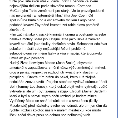
tuhle pokušitelskou otázku dávají bratři Coenové ve svém
nejnovějším thrilleru podle slavného románu Cormaca
McCarthyho Tahle země není pro starý. "Je to pravděpodobně
náš nejdrsnější a nejtemnější film," říká Joel Coen. Od
spolutvůrce brutálního a oscarového thrilleru Fargo nebo
podobně krvavé Zbytečné krutosti zní tahle slova poměrně
zlověstně.
Film začíná jako klasické kriminální drama a postupně na sebe
navléká motivy, které jsou stejně letité jako Bible a zároveň
krvavě aktuální jako titulky dnešních novin. Schopnost odolávat
pokušení, násilí coby nejčastější řešení problémů,
sebeobětování ve jménu lásky a víra v naději, která opravdu
umírá až jako poslední.
Nudný život Llewelyna Mosse (Josh Brolin), obyvatele
amerického zapadákova, změnil nález výše zmíněných mrtvol,
drog a peněz, respektive rozhodnutí využít je k vlastnímu
prospěchu. Otevřel tím bránu do pekel, kterou už zřejmě
nedokáže znovu zavřít. Po jeho stopě se vydává stárnoucí šerif
Bell (Tommy Lee Jones), který dokáže být velmi vytrvalý. Ještě
vytrvalejší ale umí být tajemný zabiják Chigurh (Javier Bardem),
který o bytí a nebytí svých obětí rozhoduje hodem mince.
Vyděšený Moss se snaží chránit sebe a svou ženu (Kelly
Macdonald) před následky svého rozhodnutí, ale tím jen čím dál
rychleji roztáčí kolotoč násilí v malém městečku, kde místo
lišek začal dávat pusu na dobrou noc nelítostný vrah.