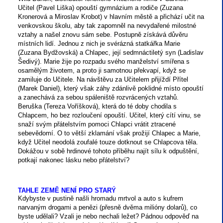
Učitel (Pavel Liška) opouští gymnázium a rodiče (Zuzana
Kronerová a Miroslav Krobot) v hlavním městě a přichází učit na
venkovskou školu, aby tak zapomněl na nevydařené milostné
vztahy a našel znovu sám sebe. Postupně získává důvěru
místních lidí. Jednou z nich je svérázná statkářka Marie
(Zuzana Bydžovská) a Chlapec, její sedmnáctiletý syn (Ladislav
Šedivý). Marie žije po rozpadu svého manželství smířena s
osamělým životem, a proto ji samotnou překvapí, když se
zamiluje do Učitele. Na návštěvu za Učitelem přijíždí Přítel
(Marek Daniel), který však záhy zdánlivě poklidné místo opouští
a zanechává za sebou spáleniště rozvrácených vztahů.
Beruška (Tereza Voříšková), která do té doby chodila s
Chlapcem, ho bez rozloučení opouští. Učitel, který cítí vinu, se
snaží svým přátelstvím pomoci Chlapci vrátit ztracené
sebevědomí. O to větší zklamání však prožijí Chlapec a Marie,
když Učitel neodolá zoufalé touze dotknout se Chlapcova těla.
Dokážou v sobě hrdinové tohoto příběhu najít sílu k odpuštění,
potkají nakonec lásku nebo přátelství?
TAHLE ZEMĚ NENÍ PRO STARÝ
Kdybyste v pustině našli hromadu mrtvol a auto s kufrem
narvaným drogami a penězi (přesně dvěma milióny dolarů), co
byste udělali? Vzali je nebo nechali ležet? Pádnou odpověď na