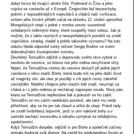
dobyl tisíce let trvající okolní říše. Podmanil si Čínu a jeho
vojska se zastavila až v Evropě. Čingischán byl bezpochyby
jedním z nejúspěšnějších vojevůdců a vládců naší civilizace,
ovšem jeho životní příběh začal na sklonku 12. století uprostřed
Mongolských stepí v jedné z mnoha vesnic suverénně
ovládaných rodinnými klany, které soupeřily mezi sebou. Jak je
možné, že z takto nuzných a neuspořádaných poměrů se zrodil
vojevůdce, stratég, vladař a politik takového významu? Na tuto
otázku hledá odpověď ruský režisér Sergej Bodrov ve svém
dobrodružném životopisném snímku.
Devitiletý Temudžin odjíždí v doprovodu svého otce vybrat si
nevěstu do vesnice, se kterou má jeho rodina nevyřízené účty.
Nejen, že Temudžina cestou do vesnice okouzlí při jedné jejich
zastávce o něco starší Börte, která bude mít na jeho další život
až magický vliv, ale otec je později v cíli jejich cesty zákeřně
zavražděn. Malého chlapce jeho vlastní lidé zradí, neuznají za
chána a i s jeho rodinou je nechávají napospas osudu. Nový pán
klanu se Temudžina nepřestáne bát a pokouší se ho zabít.
Temudžin se mu zatím nedokáže postavit, ale také mu nedá
příležitost, aby se ho jen tak zbavil a utíká do stepi. Právě tady
se zrodil tvrdohlavý bojovník, jenž si umí naklonit bohy a v
samotě nachází rovnováhu a odvahu vymykat se tehdejšímu
společenství.
Když Temudžin dospěje, odjíždí si pro Börte a společně začnou
pomalu budovat svůj domov. Na cestě ke spokojenému životu je