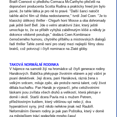
Bratři Coenové si předlohu Cormaca McCarthyho přečetli na
doporučení producenta Scotta Rudina a prakticky hned jim bylo
jasné, že tahle látka je pro ně to pravé. "Další šanci natočit
takhle akční film už třeba nedostaneme," tvrdí Joel Coen. "Je to
klasický útěkový thriller - Chigurh honí Mosse a oba dohromady
pak ještě šerif Bell. Jde o velmi atraktivní žánr, který ještě
umocňuje to, že se příběh vyhýbá zaběhnutým klišé a někdy je
dokonce vědomě porušuje," dodává Coen.Kombinace
černočerného humoru, chytrého příběhu a mistrovských dialogů
řadí thriller Tahle země není pro starý mezi nejlepší filmy obou
bratrů, což potvrzují i čtyři nominace na Zlaté glóby.
TAKOVÁ NORMÁLNÍ RODINKA
V hájence na samotě žijí na hromádce už čtyři generace rodiny
Hanákových. Babička překypuje životním elánem a její vášní je
psaní detektivek. Její dcera, paní Hanáková, rázná žena s
velkým srdcem, miluje zpěv, ale protože nemá talent, celý život
dělala kuchařku. Pan Hanák je výpravčí, jeho celoživotními
láskami jsou zvířata všech druhů a velikostí, která pěstuje v
domě i okolí. Starší dcera Pavla má s mužem Petrem,
příležitostným kutilem, který většinou spí nebo jí, dva
hyperaktivní syny, jimž nikdo neřekne jinak než Raubíři.
Neformálním členem rodiny je pak pan Poštolka, který v domě
za městečkem tráví podezřele mnoho času!