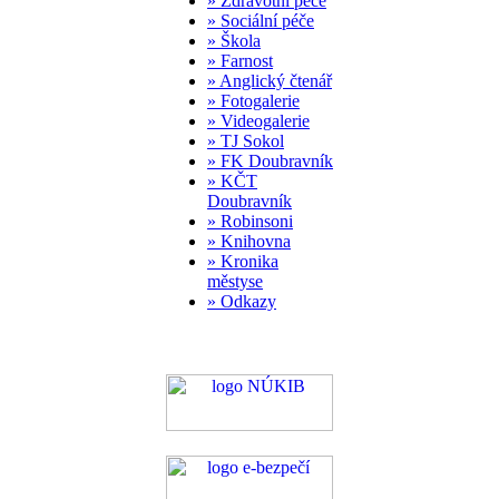
» Zdravotní péče
» Sociální péče
» Škola
» Farnost
» Anglický čtenář
» Fotogalerie
» Videogalerie
» TJ Sokol
» FK Doubravník
» KČT
Doubravník
» Robinsoni
» Knihovna
» Kronika
městyse
» Odkazy