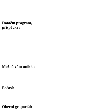
Dotační program,
příspěvky:
Možná vám uniklo:
Počasí:
Obecní geoportál: