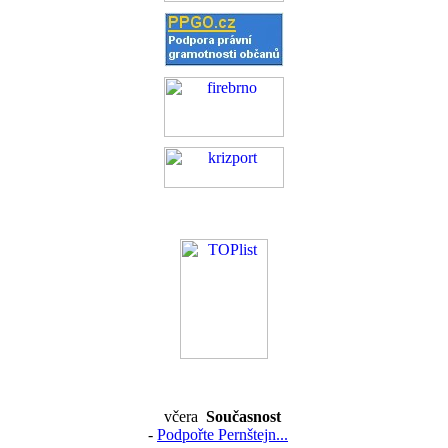
včera
Současnost
-
Podpořte Pernštejn...