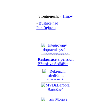
v regionech:
-
Tišnov
-
Bystřice nad
Pernštejnem
Restaurace a penzion
Břetislava Sedláčka