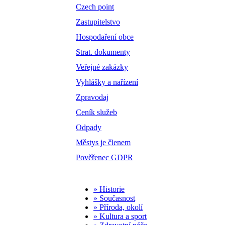
Czech point
Zastupitelstvo
Hospodaření obce
Strat. dokumenty
Veřejné zakázky
Vyhlášky a nařízení
Zpravodaj
Ceník služeb
Odpady
Městys je členem
Pověřenec GDPR
» Historie
» Současnost
» Příroda, okolí
» Kultura a sport