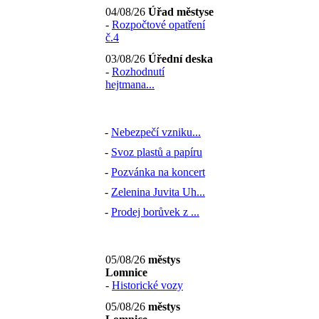
04/08/26
Úřad městyse
-
Rozpočtové opatření
č.4
03/08/26
Úřední deska
-
Rozhodnutí
hejtmana...
-
Nebezpečí vzniku...
-
Svoz plastů a papíru
-
Pozvánka na koncert
-
Zelenina Juvita Uh...
-
Prodej borůvek z ...
05/08/26
městys
Lomnice
-
Historické vozy
05/08/26
městys