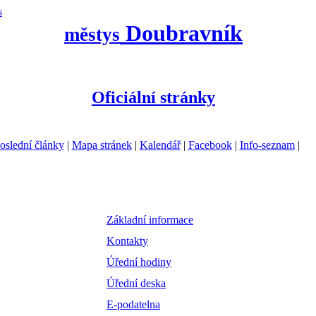
s
Doubravník
městys
Oficiální stránky
oslední články
|
Mapa stránek
|
Kalendář
|
Facebook
|
Info-seznam
|
Základní informace
Kontakty
Úřední hodiny
Úřední deska
E-podatelna