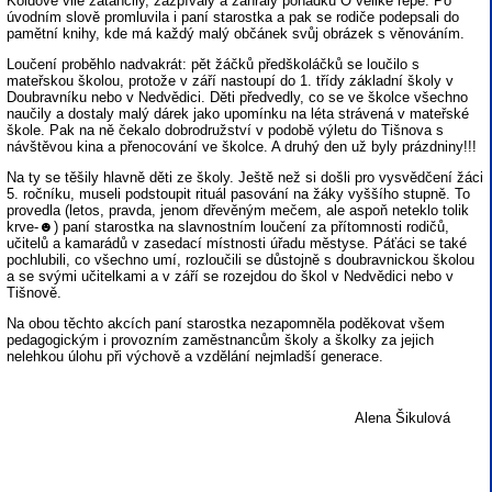
Koldově vile zatančily, zazpívaly a zahrály pohádku O veliké řepě. Po
úvodním slově promluvila i paní starostka a pak se rodiče podepsali do
pamětní knihy, kde má každý malý občánek svůj obrázek s věnováním.
Loučení proběhlo nadvakrát: pět žáčků předškoláčků se loučilo s
mateřskou školou, protože v září nastoupí do 1. třídy základní školy v
Doubravníku nebo v Nedvědici. Děti předvedly, co se ve školce všechno
naučily a dostaly malý dárek jako upomínku na léta strávená v mateřské
škole. Pak na ně čekalo dobrodružství v podobě výletu do Tišnova s
návštěvou kina a přenocování ve školce. A druhý den už byly prázdniny!!!
Na ty se těšily hlavně děti ze školy. Ještě než si došli pro vysvědčení žáci
5. ročníku, museli podstoupit rituál pasování na žáky vyššího stupně. To
provedla (letos, pravda, jenom dřevěným mečem, ale aspoň neteklo tolik
krve-☻) paní starostka na slavnostním loučení za přítomnosti rodičů,
učitelů a kamarádů v zasedací místnosti úřadu městyse. Páťáci se také
pochlubili, co všechno umí, rozloučili se důstojně s doubravnickou školou
a se svými učitelkami a v září se rozejdou do škol v Nedvědici nebo v
Tišnově.
Na obou těchto akcích paní starostka nezapomněla poděkovat všem
pedagogickým i provozním zaměstnancům školy a školky za jejich
nelehkou úlohu při výchově a vzdělání nejmladší generace.
Alena Šikulová