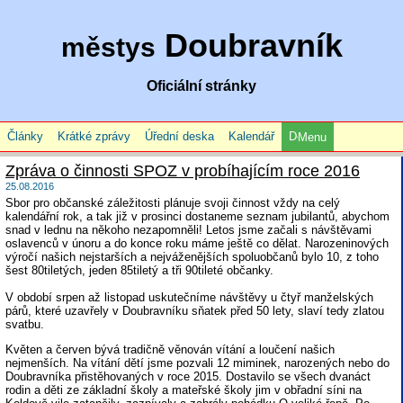
Doubravník
městys
Oficiální stránky
Články
Krátké zprávy
Úřední deska
Kalendář
Menu
Zpráva o činnosti SPOZ v probíhajícím roce 2016
25.08.2016
Sbor pro občanské záležitosti plánuje svoji činnost vždy na celý
kalendářní rok, a tak již v prosinci dostaneme seznam jubilantů, abychom
snad v lednu na někoho nezapomněli! Letos jsme začali s návštěvami
oslavenců v únoru a do konce roku máme ještě co dělat. Narozeninových
výročí našich nejstarších a nejváženějších spoluobčanů bylo 10, z toho
šest 80tiletých, jeden 85tiletý a tři 90tileté občanky.
V období srpen až listopad uskutečníme návštěvy u čtyř manželských
párů, které uzavřely v Doubravníku sňatek před 50 lety, slaví tedy zlatou
svatbu.
Květen a červen bývá tradičně věnován vítání a loučení našich
nejmenších. Na vítání dětí jsme pozvali 12 miminek, narozených nebo do
Doubravníka přistěhovaných v roce 2015. Dostavilo se všech dvanáct
rodin a děti ze základní školy a mateřské školy jim v obřadní síni na