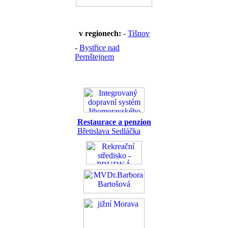
v regionech:
-
Tišnov
-
Bystřice nad
Pernštejnem
Restaurace a penzion
Břetislava Sedláčka