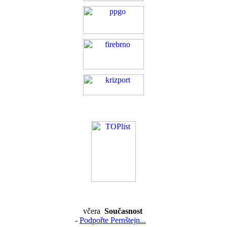
včera
Současnost
-
Podpořte Pernštejn...