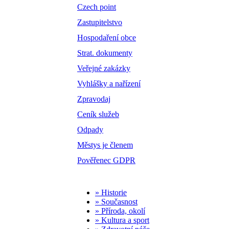
Czech point
Zastupitelstvo
Hospodaření obce
Strat. dokumenty
Veřejné zakázky
Vyhlášky a nařízení
Zpravodaj
Ceník služeb
Odpady
Městys je členem
Pověřenec GDPR
» Historie
» Současnost
» Příroda, okolí
» Kultura a sport