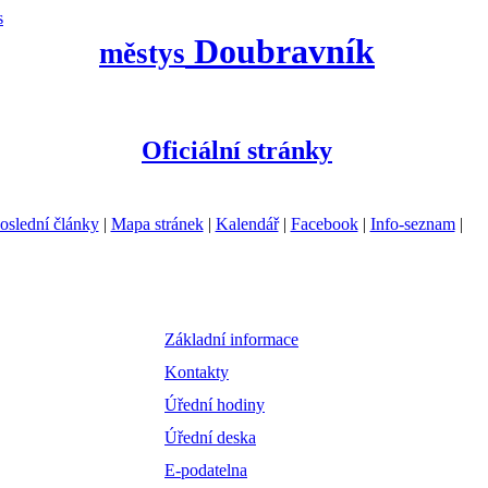
s
Doubravník
městys
Oficiální stránky
oslední články
|
Mapa stránek
|
Kalendář
|
Facebook
|
Info-seznam
|
Základní informace
Kontakty
Úřední hodiny
Úřední deska
E-podatelna