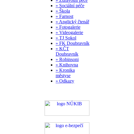
» Zdravotní péče
» Sociální péče
» Škola
» Farnost
» Anglický čtenář
» Fotogalerie
» Videogalerie
» TJ Sokol
» FK Doubravník
» KČT
Doubravník
» Robinsoni
» Knihovna
» Kronika
městyse
» Odkazy