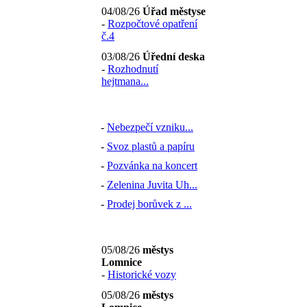
04/08/26
Úřad městyse
-
Rozpočtové opatření
č.4
03/08/26
Úřední deska
-
Rozhodnutí
hejtmana...
-
Nebezpečí vzniku...
-
Svoz plastů a papíru
-
Pozvánka na koncert
-
Zelenina Juvita Uh...
-
Prodej borůvek z ...
05/08/26
městys
Lomnice
-
Historické vozy
05/08/26
městys