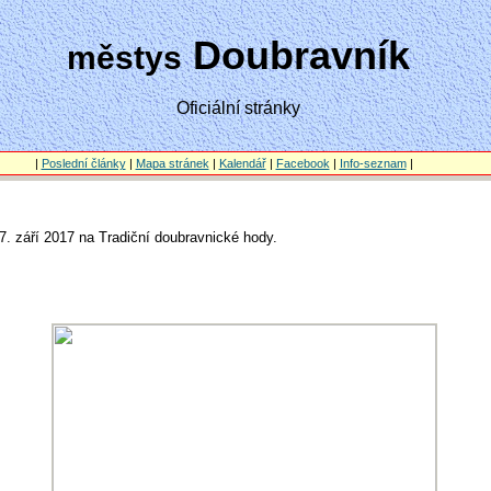
Doubravník
městys
Oficiální stránky
|
Poslední články
|
Mapa stránek
|
Kalendář
|
Facebook
|
Info-seznam
|
. září 2017 na Tradiční doubravnické hody.