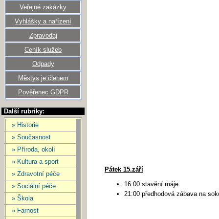
Veřejné zakázky
Vyhlášky a nařízení
Zpravodaj
Ceník služeb
Odpady
Městys je členem
Pověřenec GDPR
Další rubriky:
» Historie
» Současnost
» Příroda, okolí
» Kultura a sport
Pátek 15.září
» Zdravotní péče
16:00 stavění máje
» Sociální péče
21:00 předhodová zábava na sok
» Škola
» Farnost