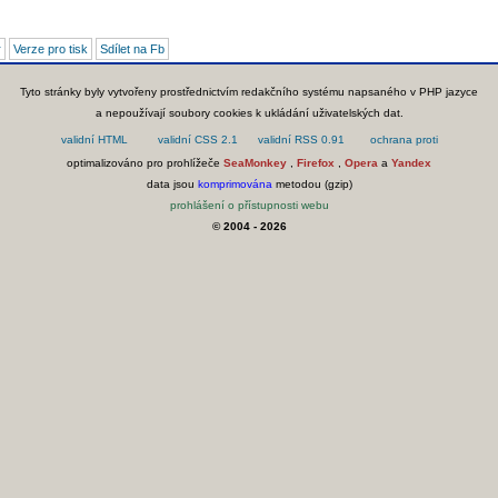
r
Verze pro tisk
Sdílet na Fb
Tyto stránky byly vytvořeny prostřednictvím redakčního systému napsaného v PHP jazyce
a nepoužívají soubory cookies k ukládání uživatelských dat.
optimalizováno pro prohlížeče
SeaMonkey
,
Firefox
,
Opera
a
Yandex
data jsou
komprimována
metodou (gzip)
prohlášení o přístupnosti webu
© 2004 - 2026