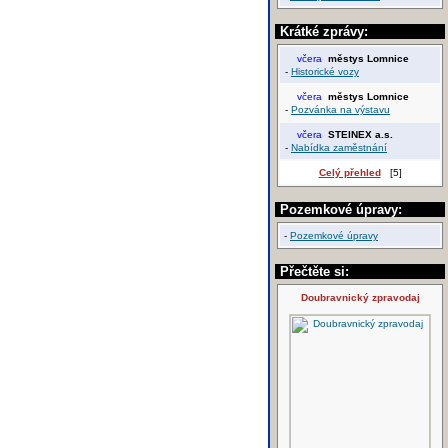
Krátké zprávy:
včera
městys Lomnice
-
Historické vozy
včera
městys Lomnice
-
Pozvánka na výstavu
včera
STEINEX a.s.
-
Nabídka zaměstnání
Celý přehled
[5]
Pozemkové úpravy:
-
Pozemkové úpravy
Přečtěte si:
Doubravnický zpravodaj