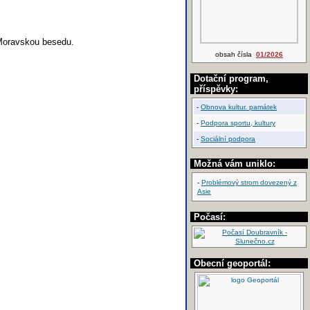
 Moravskou besedu.
obsah čísla
01/2026
Dotační program,
příspěvky:
-
Obnova kultur. památek
-
Podpora sportu, kultury
-
Sociální podpora
Možná vám uniklo:
-
Problémový strom dovezený z
Asie
Počasí:
Obecní geoportál: