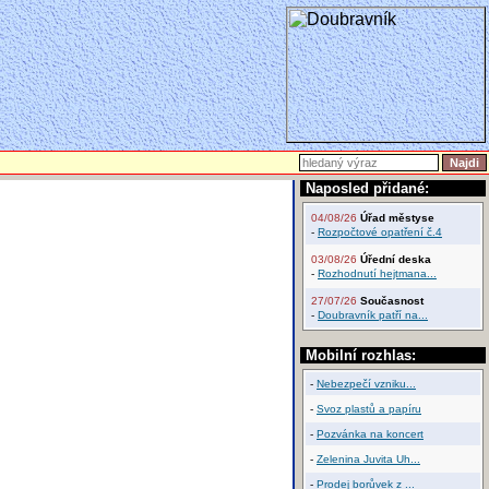
Naposled přidané:
04/08/26
Úřad městyse
-
Rozpočtové opatření č.4
03/08/26
Úřední deska
-
Rozhodnutí hejtmana...
27/07/26
Současnost
-
Doubravník patří na...
Mobilní rozhlas:
-
Nebezpečí vzniku...
-
Svoz plastů a papíru
-
Pozvánka na koncert
-
Zelenina Juvita Uh...
-
Prodej borůvek z ...