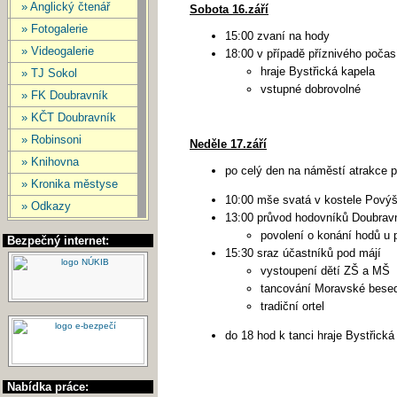
» Anglický čtenář
Sobota 16.září
» Fotogalerie
15:00 zvaní na hody
» Videogalerie
18:00 v případě příznivého počas
hraje Bystřická kapela
» TJ Sokol
vstupné dobrovolné
» FK Doubravník
» KČT Doubravník
» Robinsoni
Neděle 17.září
» Knihovna
po celý den na náměstí atrakce p
» Kronika městyse
10:00 mše svatá v kostele Povýš
» Odkazy
13:00 průvod hodovníků Doubrav
povolení o konání hodů u 
Bezpečný internet:
15:30 sraz účastníků pod májí
vystoupení dětí ZŠ a MŠ
tancování Moravské bese
tradiční ortel
do 18 hod k tanci hraje Bystřická
Nabídka práce: