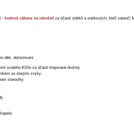
í -
hodová zábava na náměstí
za účasti stárků a stárkových, kteří zatančí
ro děti, občerstvení
ení svatého Kříže za účasti krojované družiny
níkem se starými zvyky:
paní starostky
dy
 kapela