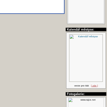
Kalendář městyse:
verze pro tisk
[ zde ]
Fotogalerie: