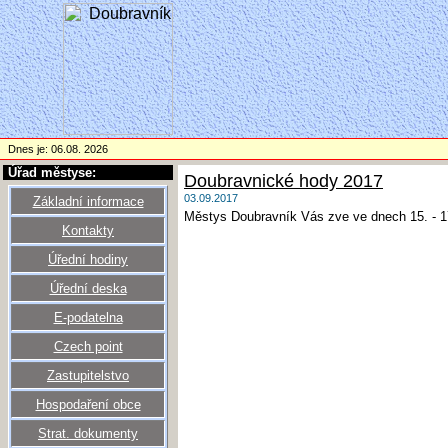
Dnes je: 06.08. 2026
Úřad městyse:
Doubravnické hody 2017
03.09.2017
Základní informace
Městys Doubravník Vás zve ve dnech 15. - 17
Kontakty
Úřední hodiny
Úřední deska
E-podatelna
Czech point
Zastupitelstvo
Hospodaření obce
Strat. dokumenty