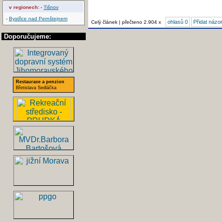
v regionech:
-
Tišnov
-
Bystřice nad Pernštejnem
ohlasů 0
Přidat názo
Celý článek | přečteno 2.904 x
Doporučujeme:
Restaurace a penzion
Břetislava Sedláčka