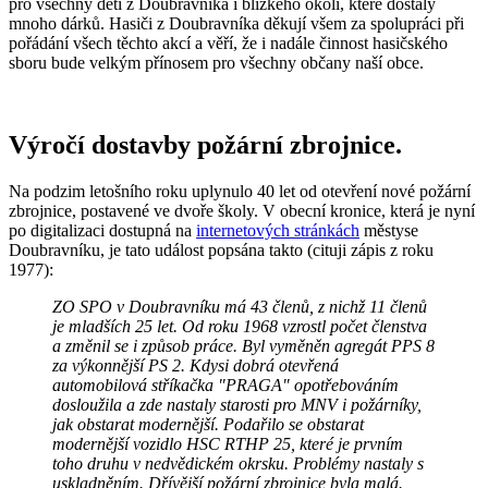
pro všechny děti z Doubravníka i blízkého okolí, které dostaly
mnoho dárků. Hasiči z Doubravníka děkují všem za spolupráci při
pořádání všech těchto akcí a věří, že i nadále činnost hasičského
sboru bude velkým přínosem pro všechny občany naší obce.
Výročí dostavby požární zbrojnice.
Na podzim letošního roku uplynulo 40 let od otevření nové požární
zbrojnice, postavené ve dvoře školy. V obecní kronice, která je nyní
po digitalizaci dostupná na
internetových stránkách
městyse
Doubravníku, je tato událost popsána takto (cituji zápis z roku
1977):
ZO SPO v Doubravníku má 43 členů, z nichž 11 členů
je mladších 25 let. Od roku 1968 vzrostl počet členstva
a změnil se i způsob práce. Byl vyměněn agregát PPS 8
za výkonnější PS 2. Kdysi dobrá otevřená
automobilová stříkačka "PRAGA" opotřebováním
dosloužila a zde nastaly starosti pro MNV i požárníky,
jak obstarat modernější. Podařilo se obstarat
modernější vozidlo HSC RTHP 25, které je prvním
toho druhu v nedvědickém okrsku. Problémy nastaly s
uskladněním. Dřívější požární zbrojnice byla malá.