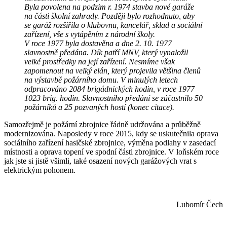
Byla povolena na podzim r. 1974 stavba nové garáže
na části školní zahrady. Později bylo rozhodnuto, aby
se garáž rozšířila o klubovnu, kancelář, sklad a sociální
zařízení, vše s vytápěním z národní školy.
V roce 1977 byla dostavěna a dne 2. 10. 1977
slavnostně předána. Dík patří MNV, který vynaložil
velké prostředky na její zařízení. Nesmíme však
zapomenout na velký elán, který projevila většina členů
na výstavbě požárního domu. V minulých letech
odpracováno 2084 brigádnických hodin, v roce 1977
1023 brig. hodin. Slavnostního předání se zúčastnilo 50
požárníků a 25 pozvaných hostí (konec citace).
Samozřejmě je požární zbrojnice řádně udržována a průběžně
modernizována. Naposledy v roce 2015, kdy se uskutečnila oprava
sociálního zařízení hasičské zbrojnice, výměna podlahy v zasedací
místnosti a oprava topení ve spodní části zbrojnice. V loňském roce
jak jste si jistě všimli, také osazení nových garážových vrat s
elektrickým pohonem.
Lubomír Čech