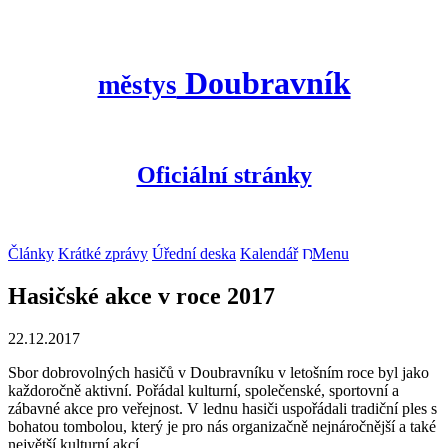
Doubravník
městys
Oficiální stránky
Články
Krátké zprávy
Úřední deska
Kalendář
Menu
Hasičské akce v roce 2017
22.12.2017
Sbor dobrovolných hasičů v Doubravníku v letošním roce byl jako
každoročně aktivní. Pořádal kulturní, společenské, sportovní a
zábavné akce pro veřejnost. V lednu hasiči uspořádali tradiční ples s
bohatou tombolou, který je pro nás organizačně nejnáročnější a také
největší kulturní akcí.