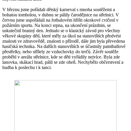
V březnu jsme pořádali dětský karneval s mnoha soutěžemi a
bohatou tombolou, v dubnu se pálily čarodějnice na střelnici. V
červnu jsme uspořádali na fotbalovém hřišti okrskové cvičení v
požárním sportu. Na konci srpna, na ukončení prázdnin, se
uskutečnil branný den. Jednalo se o klasický závod pro všechny
věkové skupiny dětí, které měly za úkol na stanovištích předvést
znalosti ve zdravovědě, znalosti o přírodě, dále jim byla převedena
hasičská technika. Na dalších stanovištích se účastnily paintballové
přestřelky, nebo střílely ze vzduchovky do terčů. Závěr soutěže
proběhl v areálu střelnice, kde se děti vyřádily nejvíce. Byla zde
lanovka, skákací hrad, pálil se zde oheň. Nechybělo občerstvení a
hudba k poslechu i k tanci.