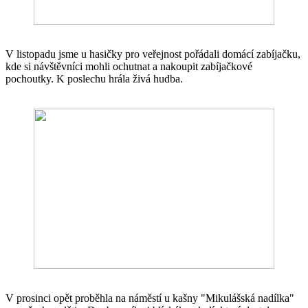
V listopadu jsme u hasičky pro veřejnost pořádali domácí zabíjačku,
kde si návštěvníci mohli ochutnat a nakoupit zabíjačkové
pochoutky. K poslechu hrála živá hudba.
V prosinci opět proběhla na náměstí u kašny "Mikulášská nadílka"