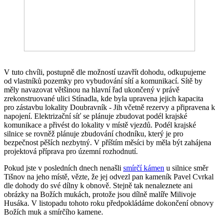
V tuto chvíli, postupně dle možností uzavřít dohodu, odkupujeme
od vlastníků pozemky pro vybudování sítí a komunikací. Sítě by
měly navazovat většinou na hlavní řad ukončený v právě
zrekonstruované ulici Stínadla, kde byla upravena jejich kapacita
pro zástavbu lokality Doubravník - Jih včetně rezervy a připravena k
napojení. Elektrizační síť se plánuje zbudovat podél krajské
komunikace a přivést do lokality v místě vjezdů. Podél krajské
silnice se rovněž plánuje zbudování chodníku, který je pro
bezpečnost pěších nezbytný. V příštím měsíci by měla být zahájena
projektová příprava pro územní rozhodnutí.
Pokud jste v posledních dnech nenašli
smírčí kámen
u silnice směr
Tišnov na jeho místě, vězte, že jej odvezl pan kameník Pavel Cvrkal
dle dohody do své dílny k obnově. Stejně tak nenaleznete ani
obrázky na Božích mukách, protože jsou dílně malíře Milivoje
Husáka. V listopadu tohoto roku předpokládáme dokončení obnovy
Božích muk a smírčího kamene.