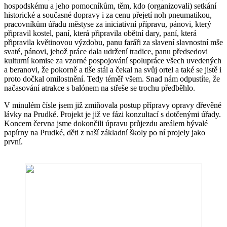
hospodskému a jeho pomocníkům, těm, kdo (organizovali) setkání
historické a současné dopravy i za cenu přejetí noh pneumatikou,
pracovníkům úřadu městyse za iniciativní přípravu, pánovi, který
připravil kostel, paní, která připravila obětní dary, paní, která
připravila květinovou výzdobu, panu faráři za slavení slavnostní mše
svaté, pánovi, jehož práce dala udržení tradice, panu předsedovi
kulturní komise za vzorné pospojování spolupráce všech uvedených
a beranovi, že pokorně a tiše stál a čekal na svůj ortel a také se jistě i
proto dočkal omilostnění. Tedy téměř všem. Snad nám odpustíte, že
načasování atrakce s balónem na střeše se trochu předběhlo.
V minulém čísle jsem již zmiňovala postup přípravy opravy dřevěné
lávky na Prudké. Projekt je již ve fázi konzultací s dotčenými úřady.
Koncem června jsme dokončili úpravu průjezdu areálem bývalé
papírny na Prudké, děti z naší základní školy po ní projely jako
první.