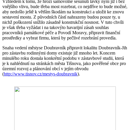
Vzhledem k tomu, že hrozí samovolné sesunutí lávky nyní již i bez
vnějšího vlivu, bude třeba most rozebrat, co nejdříve to bude možné,
aby nedošlo ještě k větším škodám na konstrukci a uložit ke znovu
sestavení mostu. Z původních částí nahrazeny budou pouze ty, u
nichž poškození snížilo zásadně konstrukční nosnost. V tuto chvíli
je však třeba vyžádat i na takovýto havarijní zásah souhlas
pracovníků památkové péče a Povodí Moravy, připravit finanční
prostředky a vybrat firmu, která by pečlivé rozebrání provedla.
Snaha vedení městyse Doubravník připravit lokalitu Doubravník-Jih
pro zástavbu rodinnými domy existuje již mnoho let. Koncem
minulého roku dostala konkrétní podobu v zástavbové studii, která
je k nahlédnutí na stránkách města Tišnova, jako pověřené obce pro
územní rozvoj a plánování obcí v jejím obvodu
(
http://www.tisnov.cz/mestys-doubravnik
).