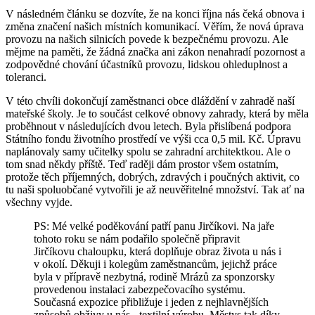
V následném článku se dozvíte, že na konci října nás čeká obnova i
změna značení našich místních komunikací. Věřím, že nová úprava
provozu na našich silnicích povede k bezpečnému provozu. Ale
mějme na paměti, že žádná značka ani zákon nenahradí pozornost a
zodpovědné chování účastníků provozu, lidskou ohleduplnost a
toleranci.
V této chvíli dokončují zaměstnanci obce dláždění v zahradě naší
mateřské školy. Je to součást celkové obnovy zahrady, která by měla
proběhnout v následujících dvou letech. Byla přislíbená podpora
Státního fondu životního prostředí ve výši cca 0,5 mil. Kč. Úpravu
naplánovaly samy učitelky spolu se zahradní architektkou. Ale o
tom snad někdy příště. Teď raději dám prostor všem ostatním,
protože těch příjemných, dobrých, zdravých i poučných aktivit, co
tu naši spoluobčané vytvořili je až neuvěřitelné množství. Tak ať na
všechny vyjde.
PS: Mé velké poděkování patří panu Jirčíkovi. Na jaře
tohoto roku se nám podařilo společně připravit
Jirčíkovu chaloupku, která doplňuje obraz života u nás i
v okolí. Děkuji i kolegům zaměstnancům, jejichž práce
byla v přípravě nezbytná, rodině Mrázů za sponzorsky
provedenou instalaci zabezpečovacího systému.
Současná expozice přibližuje i jeden z nejhlavnějších
způsobů obživy u nás - textilní výrobu. Městys tak díky