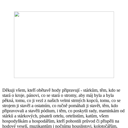
Děkuji všem, kteří obětavě hody připravují - stárkům, těm, kdo se
stará o kroje, pánovi, co se stará o stromy, aby máj byla a byla
pěkná, tomu, co ji vezl z našich velmi strmých kopců, tomu, co se
strojem ji stavěl a ostatním, co ručně pomáhali ji stavět, těm, kdo
připravovali a stavěli pódium, i těm, co poskytli rady, maminkám od
stárků a stárkových, pisateli ortelu, ortelistům, katům, všem
hospodyňkám a hospodářům, kteří pohostili průvod či přispěli na
hodové veselí, muzikantům i nočnímu houslistovi, kolotočářům,