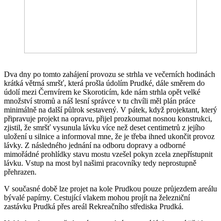
Dva dny po tomto zahájení provozu se strhla ve večerních hodinách
krátká větrná smršť, která prošla údolím Prudké, dále směrem do
údolí mezi Černvírem ke Skoroticím, kde nám strhla opět velké
množství stromů a náš lesní správce v tu chvíli měl plán práce
minimálně na další půlrok sestavený. V pátek, když projektant, který
připravuje projekt na opravu, přijel prozkoumat nosnou konstrukci,
zjistil, že smršť vysunula lávku více než deset centimetrů z jejího
uložení u silnice a informoval mne, že je třeba ihned ukončit provoz
lávky. Z následného jednání na odboru dopravy a odborné
mimořádné prohlídky stavu mostu vzešel pokyn zcela znepřístupnit
lávku. Vstup na most byl našimi pracovníky tedy neprostupně
přehrazen.
V současné době lze projet na kole Prudkou pouze průjezdem areálu
bývalé papírny. Cestující vlakem mohou projít na železniční
zastávku Prudká přes areál Rekreačního střediska Prudká.