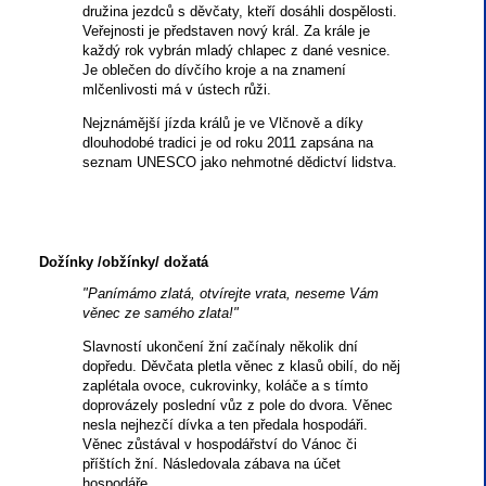
družina jezdců s děvčaty, kteří dosáhli dospělosti.
Veřejnosti je představen nový král. Za krále je
každý rok vybrán mladý chlapec z dané vesnice.
Je oblečen do dívčího kroje a na znamení
mlčenlivosti má v ústech růži.
Nejznámější jízda králů je ve Vlčnově a díky
dlouhodobé tradici je od roku 2011 zapsána na
seznam UNESCO jako nehmotné dědictví lidstva.
Dožínky /obžínky/ dožatá
"Panímámo zlatá, otvírejte vrata, neseme Vám
věnec ze samého zlata!"
Slavností ukončení žní začínaly několik dní
dopředu. Děvčata pletla věnec z klasů obilí, do něj
zaplétala ovoce, cukrovinky, koláče a s tímto
doprovázely poslední vůz z pole do dvora. Věnec
nesla nejhezčí dívka a ten předala hospodáři.
Věnec zůstával v hospodářství do Vánoc či
příštích žní. Následovala zábava na účet
hospodáře.