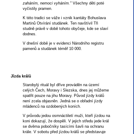
zaháním, nemoci vyháním."
Všechny děti poté
vyčistily pramen.
K této tradici se váže i vznik kantáty Bohuslava
Martinů Otvírání studánek. Ten navštívil Tři
studně právě v době tohoto obyčeje, kde se slaví
dodnes.
V dnešní době je v evidenci Národního registru
pamenů a studánek téměř 10 000.
Jízda králů
Starobylý rituál byl dříve prováděn na území
celých Čech, Moravy i Slezska, dnes jej můžeme
spatřit pouze na jihu Moravy. Původ jízdy králů
není zcela objasněn. Jedná se o obřadní jízdy
mládenců na ozdobených koních.
V průvodu jedou osmnáctiletí muži, kteří jízdou na
koni dokazují, že dospěli. V jejich středu jede král
se dvěma pobočníky tasícími šavli na ochranu
krále. V sobotu před jízdou králů se představuje