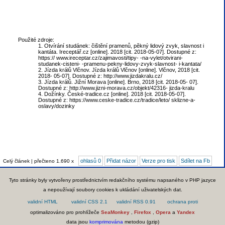
Použité zdroje:
1. Otvírání studánek: čištění pramenů, pěkný lidový zvyk, slavnost i
kantáta. Ireceptář.cz [online]. 2018 [cit. 2018-05-07]. Dostupné z:
https:// www.ireceptar.cz/zajimavosti/tipy- -na-vylet/otvirani-
studanek-cisteni- -pramenu-pekny-lidovy-zvyk-slavnost- i-kantata/
2. Jízda králů Vlčnov. Jízda králů Vlčnov [online]. Vlčnov, 2018 [cit.
2018- 05-07]. Dostupné z: http://www.jizdakralu.cz/
3. Jízda králů. Jižní Morava [online]. Brno, 2018 [cit. 2018-05- 07].
Dostupné z: http://www.jizni-morava.cz/objekt/42316- jizda-kralu
4. Dožínky. České-tradice.cz [online]. 2018 [cit. 2018-05-07].
Dostupné z: https://www.ceske-tradice.cz/tradice/leto/ sklizne-a-
oslavy/dozinky
ohlasů 0
Přidat názor
Verze pro tisk
Sdílet na Fb
Celý článek | přečteno 1.690 x
Tyto stránky byly vytvořeny prostřednictvím redakčního systému napsaného v PHP jazyce
a nepoužívají soubory cookies k ukládání uživatelských dat.
optimalizováno pro prohlížeče
SeaMonkey
,
Firefox
,
Opera
a
Yandex
data jsou
komprimována
metodou (gzip)