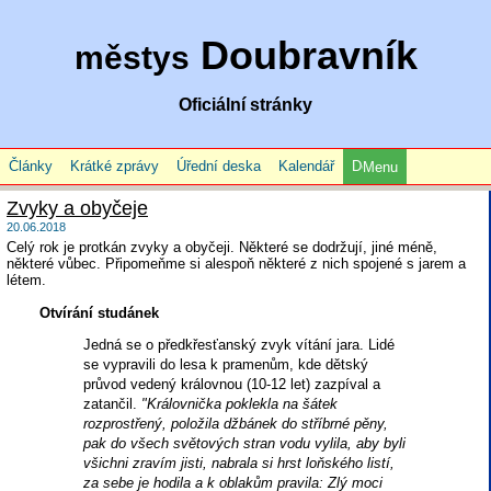
Doubravník
městys
Oficiální stránky
Články
Krátké zprávy
Úřední deska
Kalendář
Menu
Zvyky a obyčeje
20.06.2018
Celý rok je protkán zvyky a obyčeji. Některé se dodržují, jiné méně,
některé vůbec. Připomeňme si alespoň některé z nich spojené s jarem a
létem.
Otvírání studánek
Jedná se o předkřesťanský zvyk vítání jara. Lidé
se vypravili do lesa k pramenům, kde dětský
průvod vedený královnou (10-12 let) zazpíval a
zatančil.
"Královnička poklekla na šátek
rozprostřený, položila džbánek do stříbrné pěny,
pak do všech světových stran vodu vylila, aby byli
všichni zravím jisti, nabrala si hrst loňského listí,
za sebe je hodila a k oblakům pravila: Zlý moci