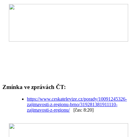
Zmínka ve zprávách ČT:
https://www.ceskatelevize.cz/porady/10091245326-
zajimavosti-z-regionu-brno/319281381911110-
zajimavosti-z-regionu/
[čas: 8:20]