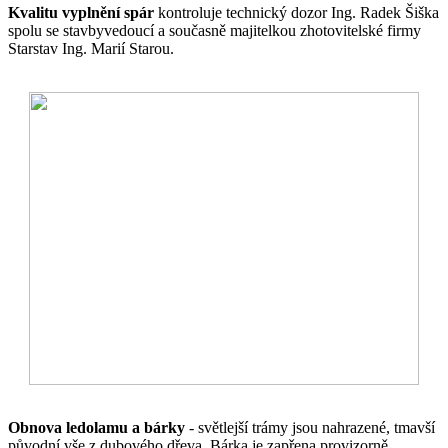
Kvalitu vyplnění spár
kontroluje technický dozor Ing. Radek Šiška
spolu se stavbyvedoucí a současně majitelkou zhotovitelské firmy
Starstav Ing. Marií Starou.
Obnova ledolamu a bárky
- světlejší trámy jsou nahrazené, tmavší
původní vše z dubového dřeva. Bárka je zapřena provizorně