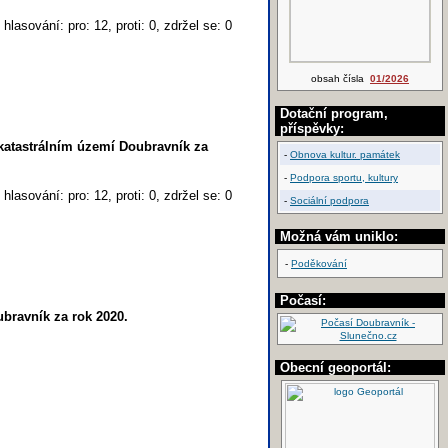
hlasování: pro: 12, proti: 0, zdržel se: 0
obsah čísla
01/2026
Dotační program,
příspěvky:
 katastrálním území Doubravník za
-
Obnova kultur. památek
-
Podpora sportu, kultury
hlasování: pro: 12, proti: 0, zdržel se: 0
-
Sociální podpora
Možná vám uniklo:
-
Poděkování
Počasí:
bravník za rok 2020.
Obecní geoportál: