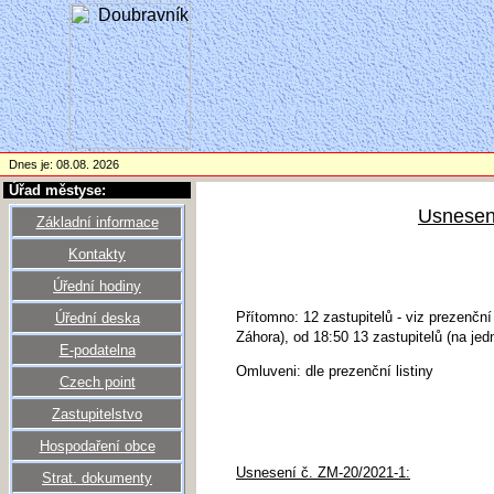
Dnes je: 08.08. 2026
Úřad městyse:
Usnesení
Základní informace
Kontakty
Úřední hodiny
Přítomno: 12 zastupitelů - viz prezenční 
Úřední deska
Záhora), od 18:50 13 zastupitelů (na jedn
E-podatelna
Omluveni: dle prezenční listiny
Czech point
Zastupitelstvo
Hospodaření obce
Usnesení č. ZM-20/2021-1:
Strat. dokumenty