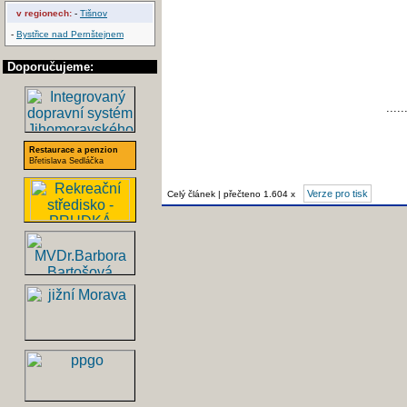
v regionech:
-
Tišnov
-
Bystřice nad Pernštejnem
Doporučujeme:
.....
Restaurace a penzion
Břetislava Sedláčka
Verze pro tisk
Celý článek | přečteno 1.604 x