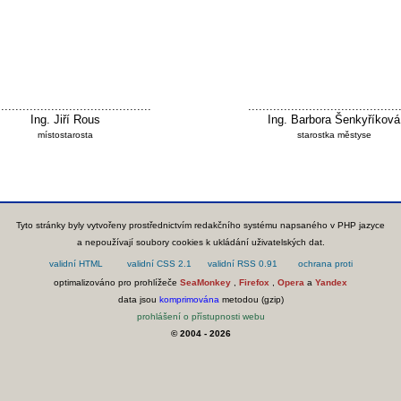
...........................................
..........................................
Ing. Jiří Rous
Ing. Barbora Šenkyříková
místostarosta
starostka městyse
Tyto stránky byly vytvořeny prostřednictvím redakčního systému napsaného v PHP jazyce
a nepoužívají soubory cookies k ukládání uživatelských dat.
optimalizováno pro prohlížeče
SeaMonkey
,
Firefox
,
Opera
a
Yandex
data jsou
komprimována
metodou (gzip)
prohlášení o přístupnosti webu
© 2004 - 2026