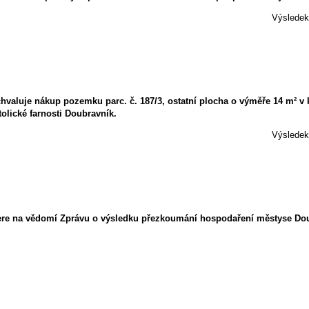
Výsledek 
hvaluje nákup pozemku parc. č. 187/3, ostatní plocha o výměře 14 m² v
olické farnosti Doubravník.
Výsledek 
ere na vědomí Zprávu o výsledku přezkoumání hospodaření městyse Dou