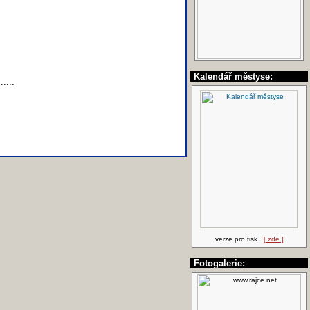
Kalendář městyse:
......
verze pro tisk
[ zde ]
Fotogalerie: