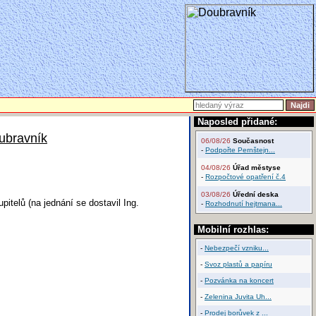
Naposled přidané:
ubravník
06/08/26
Současnost
-
Podpořte Pernštejn...
04/08/26
Úřad městyse
-
Rozpočtové opatření č.4
03/08/26
Úřední deska
pitelů (na jednání se dostavil Ing.
-
Rozhodnutí hejtmana...
Mobilní rozhlas:
-
Nebezpečí vzniku...
-
Svoz plastů a papíru
-
Pozvánka na koncert
-
Zelenina Juvita Uh...
-
Prodej borůvek z ...