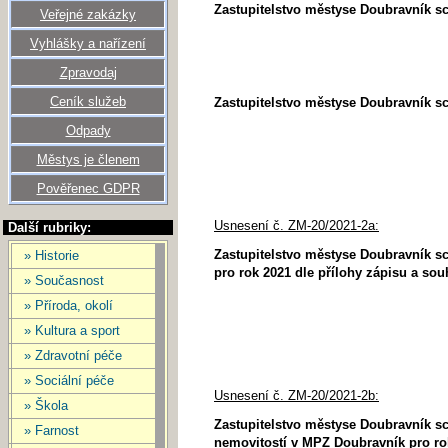
Zastupitelstvo městyse Doubravník s
Veřejné zakázky
Vyhlášky a nařízení
Zpravodaj
Ceník služeb
Zastupitelstvo městyse Doubravník sch
Odpady
Městys je členem
Pověřenec GDPR
Usnesení č. ZM-20/2021-2a:
Další rubriky:
Zastupitelstvo městyse Doubravník sc
» Historie
pro rok 2021 dle přílohy zápisu a sou
» Současnost
» Příroda, okolí
» Kultura a sport
» Zdravotní péče
» Sociální péče
Usnesení č. ZM-20/2021-2b:
» Škola
Zastupitelstvo městyse Doubravník s
» Farnost
nemovitostí v MPZ Doubravník pro rok