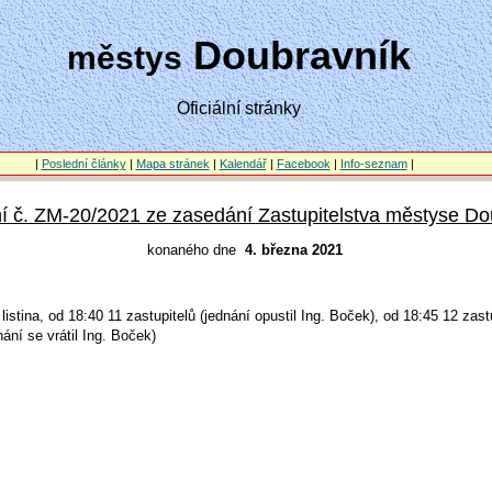
Doubravník
městys
Oficiální stránky
|
Poslední články
|
Mapa stránek
|
Kalendář
|
Facebook
|
Info-seznam
|
 č. ZM-20/2021 ze zasedání Zastupitelstva městyse Do
konaného dne
4. března 2021
listina, od 18:40 11 zastupitelů (jednání opustil Ing. Boček), od 18:45 12 zastu
ání se vrátil Ing. Boček)