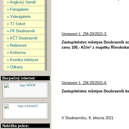
» Anglický čtenář
» Fotogalerie
» Videogalerie
» TJ Sokol
» FK Doubravník
Usnesení č. ZM-20/2021-3:
» KČT Doubravník
Zastupitelstvo městyse Doubravník sc
» Robinsoni
cenu 100,- Kč/m² z majetku Římskokat
» Knihovna
» Kronika městyse
» Odkazy
Bezpečný internet:
Usnesení č. ZM-20/2021-4:
Zastupitelstvo městyse Doubravník b
V Doubravníku, 8. března 2021
Nabídka práce: