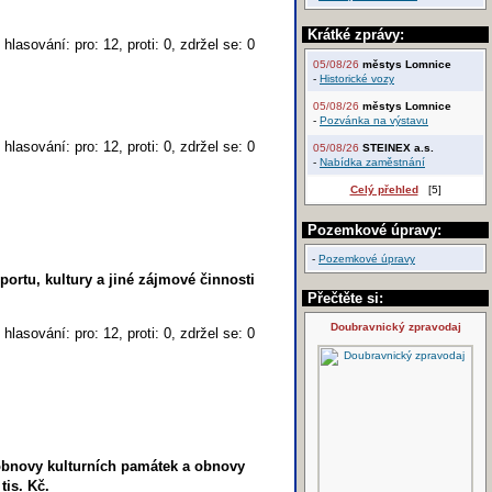
Krátké zprávy:
hlasování: pro: 12, proti: 0, zdržel se: 0
05/08/26
městys Lomnice
-
Historické vozy
05/08/26
městys Lomnice
-
Pozvánka na výstavu
hlasování: pro: 12, proti: 0, zdržel se: 0
05/08/26
STEINEX a.s.
-
Nabídka zaměstnání
Celý přehled
[5]
Pozemkové úpravy:
-
Pozemkové úpravy
rtu, kultury a jiné zájmové činnosti
Přečtěte si:
Doubravnický zpravodaj
hlasování: pro: 12, proti: 0, zdržel se: 0
obnovy kulturních památek a obnovy
tis. Kč.