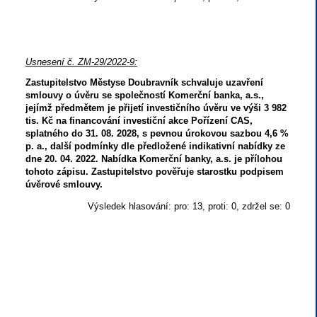
Usnesení č. ZM-29/2022-9:
Zastupitelstvo Městyse Doubravník schvaluje uzavření
smlouvy o úvěru se společností Komerční banka, a.s.,
jejímž předmětem je přijetí investičního úvěru ve výši 3 982
tis. Kč na financování investiční akce Pořízení CAS,
splatného do 31. 08. 2028, s pevnou úrokovou sazbou 4,6 %
p. a., další podmínky dle předložené indikativní nabídky ze
dne 20. 04. 2022. Nabídka Komerční banky, a.s. je přílohou
tohoto zápisu. Zastupitelstvo pověřuje starostku podpisem
úvěrové smlouvy.
Výsledek hlasování: pro: 13, proti: 0, zdržel se: 0