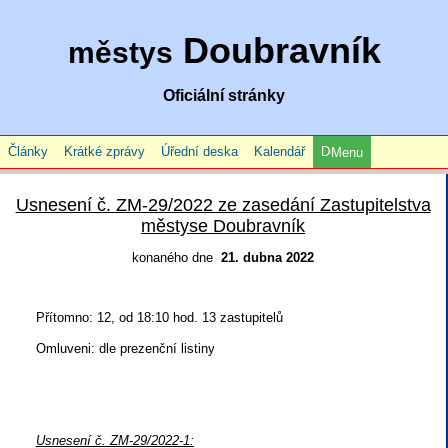
Doubravník
městys
Oficiální stránky
Články
Krátké zprávy
Úřední deska
Kalendář
Menu
Usnesení č. ZM-29/2022 ze zasedání Zastupitelstva
městyse Doubravník
konaného dne
21. dubna 2022
Přítomno: 12, od 18:10 hod. 13 zastupitelů
Omluveni: dle prezenční listiny
Usnesení č. ZM-29/2022-1: