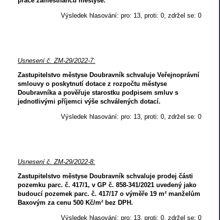
práce zaměstnanců městyse.
Výsledek hlasování: pro: 13, proti: 0, zdržel se: 0
Usnesení č. ZM-29/2022-7:
Zastupitelstvo městyse Doubravník schvaluje Veřejnoprávní
smlouvy o poskytnutí dotace z rozpočtu městyse
Doubravníka a pověřuje starostku podpisem smluv s
jednotlivými příjemci výše schválených dotací.
Výsledek hlasování: pro: 13, proti: 0, zdržel se: 0
Usnesení č. ZM-29/2022-8:
Zastupitelstvo městyse Doubravník schvaluje prodej části
pozemku parc. č. 417/1, v GP č. 858-341/2021 uvedený jako
budoucí pozemek parc. č. 417/17 o výměře 19 m² manželům
Baxovým za cenu 500 Kč/m² bez DPH.
Výsledek hlasování: pro: 13, proti: 0, zdržel se: 0