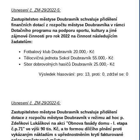
Usnesení č. ZM-29/2022-5:
Zastupitelstvo městyse Doubravník schvaluje přidělení
finančních dotací z rozpočtu městyse Doubravníka v rámci
Dotačního programu na podporu sportu, kultury a jiné
zájmové činnosti pro rok 2022 na činnost následujícím
žadatelům:
Fotbalový klub Doubravník 20.000,- Kč
Tělocvičná jednota Sokol Doubravník 55.000,- Kč
Sbor dobrovolných hasičů Doubravník 25.000,- Kč
Výsledek hlasování: pro: 13, proti: 0, zdržel se: 0
Usnesení č. ZM-29/2022-6:
Zastupitelstvo městyse Doubravník schvaluje přidělení
dotace z rozpočtu městyse Doubravník v režimu ad hoc p.
Zdeňkovi Lukáškovi na akci "Obnova fasády domu - I. etapa
č.p.71" ve výši 90 tis. Kč, a to formou dílčího plnění proti
vykázaným nákladům s upřednostněním krytí fakturované