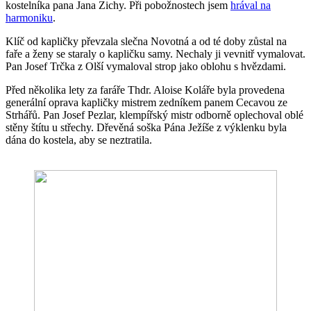
kostelníka pana Jana Zichy. Při pobožnostech jsem
hrával na
harmoniku
.
Klíč od kapličky převzala slečna Novotná a od té doby zůstal na
faře a ženy se staraly o kapličku samy. Nechaly ji vevnitř vymalovat.
Pan Josef Trčka z Olší vymaloval strop jako oblohu s hvězdami.
Před několika lety za faráře Thdr. Aloise Koláře byla provedena
generální oprava kapličky mistrem zedníkem panem Cecavou ze
Strhářů. Pan Josef Pezlar, klempířský mistr odborně oplechoval oblé
stěny štítu u střechy. Dřevěná soška Pána Ježíše z výklenku byla
dána do kostela, aby se neztratila.