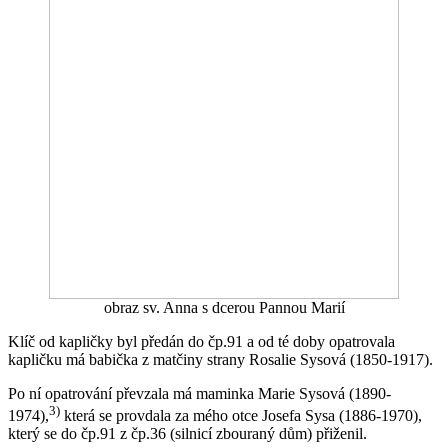
obraz sv. Anna s dcerou Pannou Marií
Klíč od kapličky byl předán do čp.91 a od té doby opatrovala
kapličku má babička z matčiny strany Rosalie Sysová (1850-1917).
Po ní opatrování převzala má maminka Marie Sysová (1890-
3)
1974),
která se provdala za mého otce Josefa Sysa (1886-1970),
který se do čp.91 z čp.36 (silnicí zbouraný dům) přiženil.