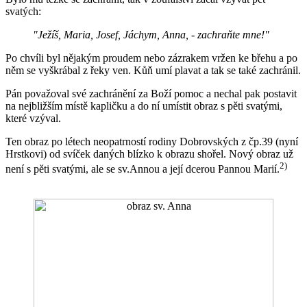
svatých:
"Ježíš, Maria, Josef, Jáchym, Anna, - zachraňte mne!"
Po chvíli byl nějakým proudem nebo zázrakem vržen ke břehu a po
něm se vyškrábal z řeky ven. Kůň umí plavat a tak se také zachránil.
Pán považoval své zachránění za Boží pomoc a nechal pak postavit
na nejbližším místě kapličku a do ní umístit obraz s pěti svatými,
které vzýval.
Ten obraz po létech neopatrností rodiny Dobrovských z čp.39 (nyní
Hrstkovi) od svíček daných blízko k obrazu shořel. Nový obraz už
2)
není s pěti svatými, ale se sv.Annou a její dcerou Pannou Marií.