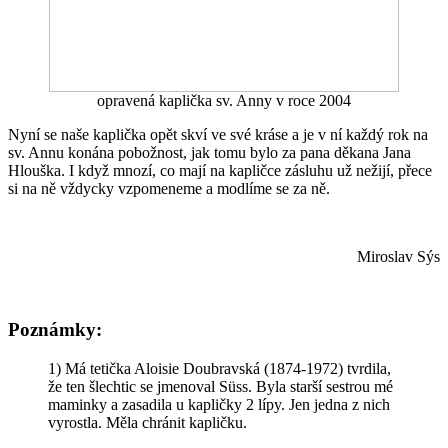
opravená kaplička sv. Anny v roce 2004
Nyní se naše kaplička opět skví ve své kráse a je v ní každý rok na
sv. Annu konána pobožnost, jak tomu bylo za pana děkana Jana
Hlouška. I když mnozí, co mají na kapličce zásluhu už nežijí, přece
si na ně vždycky vzpomeneme a modlíme se za ně.
Miroslav Sýs
Poznámky:
1) Má tetička Aloisie Doubravská (1874-1972) tvrdila,
že ten šlechtic se jmenoval Süss. Byla starší sestrou mé
maminky a zasadila u kapličky 2 lípy. Jen jedna z nich
vyrostla. Měla chránit kapličku.