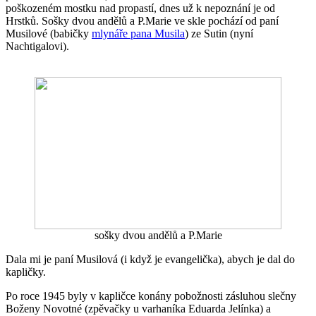
poškozeném mostku nad propastí, dnes už k nepoznání je od
Hrstků. Sošky dvou andělů a P.Marie ve skle pochází od paní
Musilové (babičky
mlynáře pana Musila
) ze Sutin (nyní
Nachtigalovi).
sošky dvou andělů a P.Marie
Dala mi je paní Musilová (i když je evangelička), abych je dal do
kapličky.
Po roce 1945 byly v kapličce konány pobožnosti zásluhou slečny
Boženy Novotné (zpěvačky u varhaníka Eduarda Jelínka) a