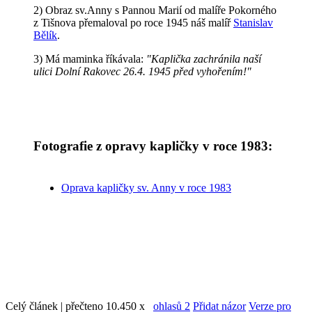
2) Obraz sv.Anny s Pannou Marií od malíře Pokorného
z Tišnova přemaloval po roce 1945 náš malíř
Stanislav
Bělík
.
3) Má maminka říkávala:
"Kaplička zachránila naší
ulici Dolní Rakovec 26.4. 1945 před vyhořením!"
Fotografie z opravy kapličky v roce 1983:
Oprava kapličky sv. Anny v roce 1983
Celý článek | přečteno 10.450 x
ohlasů 2
Přidat názor
Verze pro