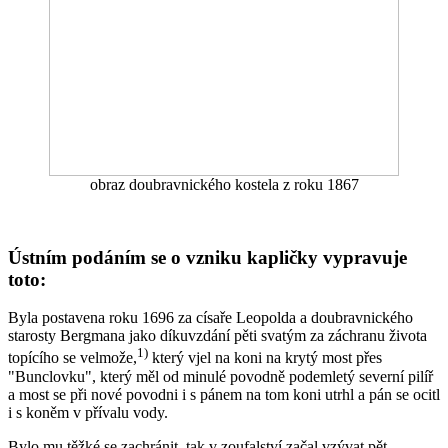
obraz doubravnického kostela z roku 1867
Ústním podáním se o vzniku kapličky vypravuje
toto:
Byla postavena roku 1696 za císaře Leopolda a doubravnického
starosty Bergmana jako díkuvzdání pěti svatým za záchranu života
1)
topícího se velmože,
který vjel na koni na krytý most přes
"Bunclovku", který měl od minulé povodně podemletý severní pilíř
a most se při nové povodni i s pánem na tom koni utrhl a pán se ocitl
i s koněm v přívalu vody.
Bylo mu těžké se zachránit, tak v zoufalství začal vzývat pět