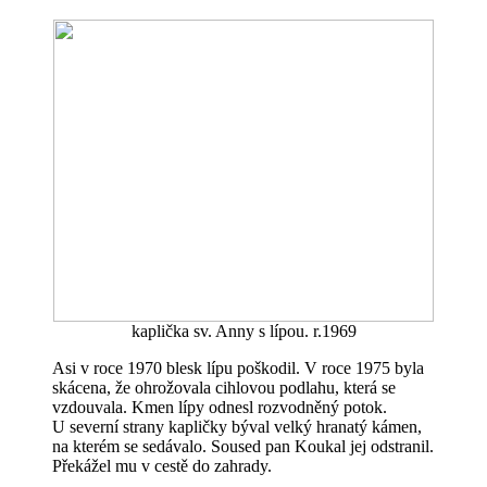
kaplička sv. Anny s lípou. r.1969
Asi v roce 1970 blesk lípu poškodil. V roce 1975 byla
skácena, že ohrožovala cihlovou podlahu, která se
vzdouvala. Kmen lípy odnesl rozvodněný potok.
U severní strany kapličky býval velký hranatý kámen,
na kterém se sedávalo. Soused pan Koukal jej odstranil.
Překážel mu v cestě do zahrady.