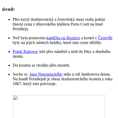
úvod:
Přes krytý doubravnický a černvírský most vedla jediná
hlavní cesta z tišnovského kláštera Porta Coeli na hrad
Pernštejn.
Než byla postavena
kaplička na Bozince
a kostel v
Černvíře
byly na jejich místech hrádky, které tuto cestu střežily.
Potok Rakovec
tekl přes náměstí a ústil do řeky u dnešního
mostu.
Do kostela se chodilo přes mostek.
Socha sv.
Jana Nepomuckého
stála u zdi Jamborova domu.
Na hradě Pernštejně je obraz doubravnického kostela z roku
1867, který toto potvrzuje.