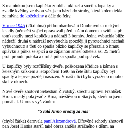
S maminkou jsem kapličku zdobil a uklízel a smetí z lopatky a
zvadlé květiny ze dvou váz jsem házel do struhy, která kolem tekla
ze mlýna
do koželužny
a dále do řeky.
V roce 1945
(26.dubna) při bombardování Doubravníka ruskými
letadly (němečtí vojáci opravovali před naším domem a svítili si při
tom) spadly mezi kapličku a nádraží 3 bomby. Jedna vybuchla blíže
nádraží, druhá u nádraží nevybuchla (později ji pyrotechnici nechali
vybuchnout) a třetí co spadla blízko kapličky se přerazila o hranu
splávku a půlka se špicí a se zápalnou směsí odletěla asi 25 metrů
proti proudu potoka a druhá půlka spadla pod splávek.
U kapličky byly roztříštěny dveře, poškozena křidlice a kámen s
železným křížkem a letopočtem 1696 na čele štítu kapličky byl
spadlý a teprve později nasazen. V naší ulici bylo vyraženo mnoho
skel v oknech.
Nové dveře zhotovil Sebestian Životský, střechu opravil František
Hron, mladý pokrývač z Brna, návštěvou u Starých, kterému jsem
pomáhal. Ubrus s vyšíváním:
"Svatá Anno oroduj za nas"
(chybí čárka) darovala
paní Alexandrová
. Dřevěné schody zhotovil
pan Josef Hrstka starší, také obraz anděla strážného s dětmi na