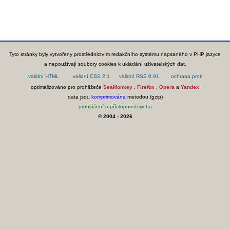
Tyto stránky byly vytvořeny prostřednictvím redakčního systému napsaného v PHP jazyce
a nepoužívají soubory cookies k ukládání uživatelských dat.
optimalizováno pro prohlížeče
SeaMonkey
,
Firefox
,
Opera
a
Yandex
data jsou
komprimována
metodou (gzip)
prohlášení o přístupnosti webu
© 2004 - 2026