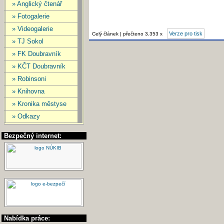
» Anglický čtenář
» Fotogalerie
» Videogalerie
Verze pro tisk
Celý článek | přečteno 3.353 x
» TJ Sokol
» FK Doubravník
» KČT Doubravník
» Robinsoni
» Knihovna
» Kronika městyse
» Odkazy
Bezpečný internet:
Nabídka práce: