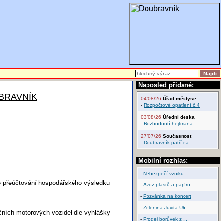
Naposled přidané:
UBRAVNÍK
04/08/26
Úřad městyse
-
Rozpočtové opatření č.4
03/08/26
Úřední deska
-
Rozhodnutí hejtmana...
27/07/26
Současnost
-
Doubravník patří na...
Mobilní rozhlas:
-
Nebezpečí vzniku...
je přeúčtování hospodářského výsledku
-
Svoz plastů a papíru
-
Pozvánka na koncert
-
Zelenina Juvita Uh...
čních motorových vozidel dle vyhlášky
-
Prodej borůvek z ...