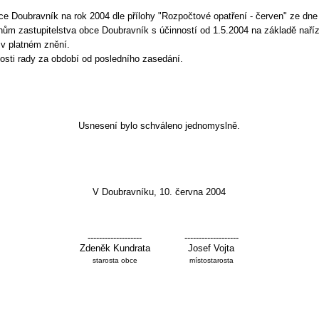
e Doubravník na rok 2004 dle přílohy "Rozpočtové opatření - červen" ze dne
ům zastupitelstva obce Doubravník s účinností od 1.5.2004 na základě naříz
v platném znění.
osti rady za období od posledního zasedání.
Usnesení bylo schváleno jednomyslně.
V Doubravníku, 10. června 2004
-------------------
-------------------
Zdeněk Kundrata
Josef Vojta
starosta obce
místostarosta