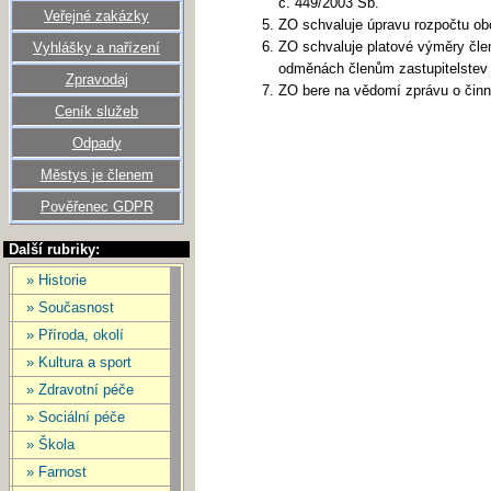
č. 449/2003 Sb.
Veřejné zakázky
ZO schvaluje úpravu rozpočtu obc
ZO schvaluje platové výměry člen
Vyhlášky a nařízení
odměnách členům zastupitelstev 
Zpravodaj
ZO bere na vědomí zprávu o činn
Ceník služeb
Odpady
Městys je členem
Pověřenec GDPR
Další rubriky:
» Historie
» Současnost
» Příroda, okolí
» Kultura a sport
» Zdravotní péče
» Sociální péče
» Škola
» Farnost