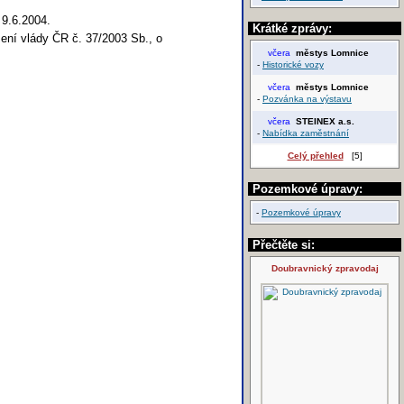
 9.6.2004.
Krátké zprávy:
ení vlády ČR č. 37/2003 Sb., o
včera
městys Lomnice
-
Historické vozy
včera
městys Lomnice
-
Pozvánka na výstavu
včera
STEINEX a.s.
-
Nabídka zaměstnání
Celý přehled
[5]
Pozemkové úpravy:
-
Pozemkové úpravy
Přečtěte si:
Doubravnický zpravodaj