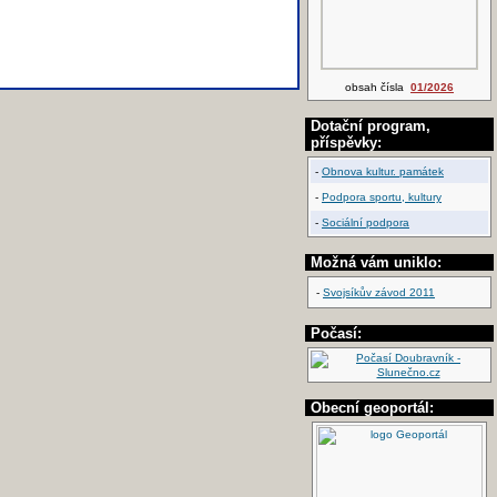
obsah čísla
01/2026
Dotační program,
příspěvky:
-
Obnova kultur. památek
-
Podpora sportu, kultury
-
Sociální podpora
Možná vám uniklo:
-
Svojsíkův závod 2011
Počasí:
Obecní geoportál: