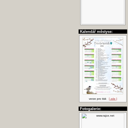
Kalendář městyse:
verze pro tisk
[ zde ]
Fotogalerie: