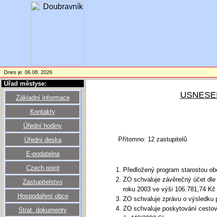
Dnes je: 06.08. 2026
Úřad městyse:
USNESEN
Základní informace
Kontakty
Úřední hodiny
Přítomno: 12 zastupitelů
Úřední deska
E-podatelna
Czech point
Předložený program starostou ob
ZO schvaluje závěrečný účet dle
Zastupitelstvo
roku 2003 ve výši 106.781,74 Kč 
Hospodaření obce
ZO schvaluje zprávu o výsledku 
ZO schvaluje poskytování cestov
Strat. dokumenty