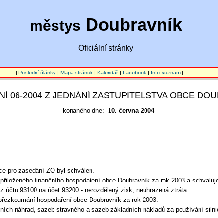
Doubravník
městys
Oficiální stránky
|
Poslední články
|
Mapa stránek
|
Kalendář
|
Facebook
|
Info-seznam
|
Í 06-2004 Z JEDNÁNÍ ZASTUPITELSTVA OBCE DO
konaného dne:
10. června 2004
ce pro zasedání ZO byl schválen.
 přiloženého finančního hospodaření obce Doubravník za rok 2003 a schvalu
z účtu 93100 na účet 93200 - nerozdělený zisk, neuhrazená ztráta.
přezkoumání hospodaření obce Doubravník za rok 2003.
ních náhrad, sazeb stravného a sazeb základních nákladů za používání silni