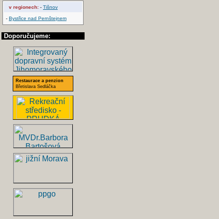
v regionech:
-
Tišnov
-
Bystřice nad Pernštejnem
Doporučujeme:
Restaurace a penzion
Břetislava Sedláčka