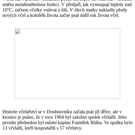
směru nenahraditelnou funkci. V předjaří, jak vystoupají teploty nad
10°C, začnou včelky vstávat z úlů. V úlech matky nakladly plody
nových včel a koloběh života začne psát další rok života včel.
Historie včelařství se v Doubravníku začala psát již dříve, ale v
kronice je psáno, že v roce 1904 byl založen spolek včelařů. Jeho
prvním předsedou byl místní kaplan František Bláha. Ve spolku bylo
13 včelařů, kteří hospodařili s 57 včelstvy.