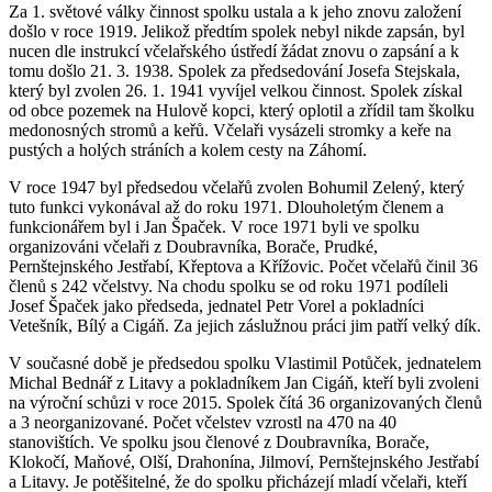
Za 1. světové války činnost spolku ustala a k jeho znovu založení
došlo v roce 1919. Jelikož předtím spolek nebyl nikde zapsán, byl
nucen dle instrukcí včelařského ústředí žádat znovu o zapsání a k
tomu došlo 21. 3. 1938. Spolek za předsedování Josefa Stejskala,
který byl zvolen 26. 1. 1941 vyvíjel velkou činnost. Spolek získal
od obce pozemek na Hulově kopci, který oplotil a zřídil tam školku
medonosných stromů a keřů. Včelaři vysázeli stromky a keře na
pustých a holých stráních a kolem cesty na Záhomí.
V roce 1947 byl předsedou včelařů zvolen Bohumil Zelený, který
tuto funkci vykonával až do roku 1971. Dlouholetým členem a
funkcionářem byl i Jan Špaček. V roce 1971 byli ve spolku
organizováni včelaři z Doubravníka, Borače, Prudké,
Pernštejnského Jestřabí, Křeptova a Křížovic. Počet včelařů činil 36
členů s 242 včelstvy. Na chodu spolku se od roku 1971 podíleli
Josef Špaček jako předseda, jednatel Petr Vorel a pokladníci
Vetešník, Bílý a Cigáň. Za jejich záslužnou práci jim patří velký dík.
V současné době je předsedou spolku Vlastimil Potůček, jednatelem
Michal Bednář z Litavy a pokladníkem Jan Cigáň, kteří byli zvoleni
na výroční schůzi v roce 2015. Spolek čítá 36 organizovaných členů
a 3 neorganizované. Počet včelstev vzrostl na 470 na 40
stanovištích. Ve spolku jsou členové z Doubravníka, Borače,
Klokočí, Maňové, Olší, Drahonína, Jilmoví, Pernštejnského Jestřabí
a Litavy. Je potěšitelné, že do spolku přicházejí mladí včelaři, kteří