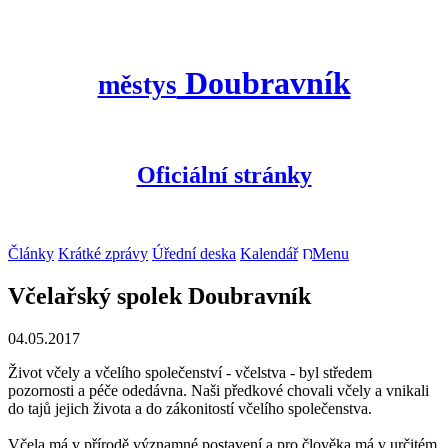
Doubravník
městys
Oficiální stránky
Články
Krátké zprávy
Úřední deska
Kalendář
Menu
Včelařský spolek Doubravník
04.05.2017
Život včely a včelího společenství - včelstva - byl středem
pozornosti a péče odedávna. Naši předkové chovali včely a vnikali
do tajů jejich života a do zákonitostí včelího společenstva.
Včela má v přírodě významné postavení a pro člověka má v určitém