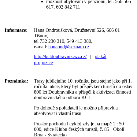
možnost ubytování v penzionu, tel. 566 566
617, 602 842 711
Informace:
Hana Ondroušková, Družstevní 526, 666 01
Tišnov,
tel 732 230 310, 549 413 380,
e-mail:
hanaond@seznam.cz
http://kctdoubravnik.wz.cz/
|
plakát
|
propozice
Poznámka:
Trasy jubilejního 10. ročníku jsou stejné jako při 1.
ročníku akce, který byl příspěvkem turistů do oslav
800 let Doubravníku a přispěl k aktivizaci činnosti
doubravnického odboru KČT
Po dohodě s pořadateli je možno připravit a
absolvovat i vlastní trasu
Prostor pochodu i cyklojízdy je na mapě 1 : 50
000, edice Klubu českých turistů, č. 85 - Okolí
Brna - Svratecko