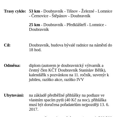
Trasy cyklo:
53 km
- Doubravník - Tišnov - Železné - Lomnice
- Černovice - Štěpánov - Doubravník
25 km
- Doubravník - Předklášteří - Lomnice -
Doubravník
Cíl:
Doubravník, budova bývalé radnice na náměstí do
18 hod.
Odměna:
diplom (autorem je doubravnický výtvarník a
čestný člen KČT Doubravník Stanislav Bělík),
kalendářík s pozvánkou na 11. ročník, suvenýr k
jubileu, razítko akce, razítko IVV
Ubytování:
na základě předběžné přihlášky na podlaze ve
vlastním spacím pytli (40 Kč za noc), přihláška
musí být doručena pořadatelům nejpozději 13. 6.
2017.