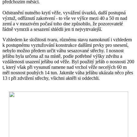
předchozím měsíci.
Odstranění nutného krytí věže, vyvážení úvazků, další postupná
výztuž, odříznutí zakotvení - to vše ve výšce mezi 40 a 50 m nad
zemí a v mrazivém počasí toho dne způsobilo, že pozorovatelé
řádně vymrzli a sesazení shlédli jen ti nejvytrvalejší.
Vzhledem ke složitosti tvaru, různému stavu namoknutí i vzhledem
k postupnému vyztužování konstrukce dalšími prvky pro snesení,
nebylo možno předem určit váhu sesazované střechy. I nosnost
jeřábu byla určena až na místě, podle potřebné výšky zdvihu a
vzdálenosti usazení jeřábu od věže. Byl použitý jeřáb o nosnosti 200
t, který však při vysunutí ramene nad vrchol věže necelých 60 m
měl nosnost pouhých 14 tun. Jakmile váha jeřábu ukázala něco přes
13 t při zdvižení střechy, všichni aktéři si oddechli.