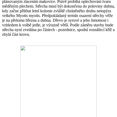
plánovaným zlacením makovice. Právě probíhá oplechování tvaru
měděným plechem. Střecha musí být dokončena do poloviny dubna,
kdy začne přilétat letní kolonie zvláště chráněného druhu netopýra
velkého Myotis myotis. Předpokládaný termín osazení střechy věže
je na přelomu března a dubna. Dřevo je syrové a jeho hmotnost i
vzhledem k volbě jedle, je výrazně větší. Podle záměru stavby bude
střecha nyní zvedána po částech - pozednice, spodní roznášecí kříž a
zbylá část krovu.