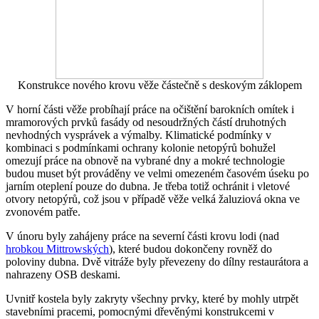
Konstrukce nového krovu věže částečně s deskovým záklopem
V horní části věže probíhají práce na očištění barokních omítek i
mramorových prvků fasády od nesoudržných částí druhotných
nevhodných vysprávek a výmalby. Klimatické podmínky v
kombinaci s podmínkami ochrany kolonie netopýrů bohužel
omezují práce na obnově na vybrané dny a mokré technologie
budou muset být prováděny ve velmi omezeném časovém úseku po
jarním oteplení pouze do dubna. Je třeba totiž ochránit i vletové
otvory netopýrů, což jsou v případě věže velká žaluziová okna ve
zvonovém patře.
V únoru byly zahájeny práce na severní části krovu lodi (nad
hrobkou Mittrowských
), které budou dokončeny rovněž do
poloviny dubna. Dvě vitráže byly převezeny do dílny restaurátora a
nahrazeny OSB deskami.
Uvnitř kostela byly zakryty všechny prvky, které by mohly utrpět
stavebními pracemi, pomocnými dřevěnými konstrukcemi v