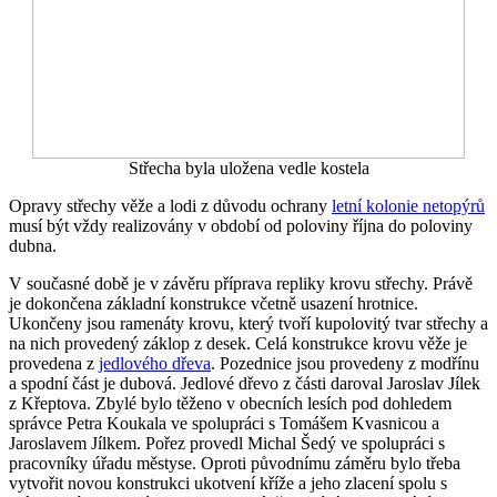
Střecha byla uložena vedle kostela
Opravy střechy věže a lodi z důvodu ochrany
letní kolonie netopýrů
musí být vždy realizovány v období od poloviny října do poloviny
dubna.
V současné době je v závěru příprava repliky krovu střechy. Právě
je dokončena základní konstrukce včetně usazení hrotnice.
Ukončeny jsou ramenáty krovu, který tvoří kupolovitý tvar střechy a
na nich provedený záklop z desek. Celá konstrukce krovu věže je
provedena z
jedlového dřeva
. Pozednice jsou provedeny z modřínu
a spodní část je dubová. Jedlové dřevo z části daroval Jaroslav Jílek
z Křeptova. Zbylé bylo těženo v obecních lesích pod dohledem
správce Petra Koukala ve spolupráci s Tomášem Kvasnicou a
Jaroslavem Jílkem. Pořez provedl Michal Šedý ve spolupráci s
pracovníky úřadu městyse. Oproti původnímu záměru bylo třeba
vytvořit novou konstrukci ukotvení kříže a jeho zlacení spolu s