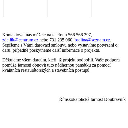
Kontaktovat nás můžete na telefonu 566 566 297,
zde.lik@centrum.cz
nebo 731 235 060,
bsalina@seznam.cz
.
Sepíšeme s Vámi darovací smlouvu nebo vystavíme potvrzení o
daru, případně poskytneme další informace o projektu.
Děkujeme všem dárcům, kteří již projekt podpořili. Vaše podpora
pomůže farnosti obnovit tuto nádhernou památku za pomocí
kvalitních restaurátorských a stavebních postupů.
Římskokatolická farnost Doubravník