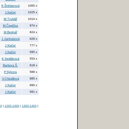
K.Šnédarová
1065 x
J.Kačer
1025 x
M.Truhlář
1014 x
M.Čepička
974 x
M.Bednář
824 x
J.Janhubová
629 x
J.Kačer
777 x
J.Kačer
595 x
K.Sedláková
553 x
Barbora Š.
618 x
P.Sýkora
588 x
V.Chludilová
685 x
J.Kačer
680 x
J.Kačer
581 x
00
|
1200-1300
|
1300-1400
|