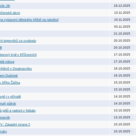
ník-Jih
19.12.2025
olečenské akce
13.11.2025
 na vybavení dětského hřiště na náměstí
10.11.2025
03.11.2025
21.10.2025
ých bojovníků za svobodu
20.10.2025
tB
20.10.2025
borový král v Křížovicích
17.10.2025
elá vdova
17.10.2025
ávštěvě v Doubravníku
16.10.2025
rkem Dubínek
16.10.2025
 Jiřího Žáčka
15.10.2025
15.10.2025
vně i v přírodě
14.10.2025
nulý půlrok
14.10.2025
gólů a radosti z fotbalu
13.10.2025
ravník
13.10.2025
V.: Západní strana 2
10.10.2025
 ruky
10.10.2025