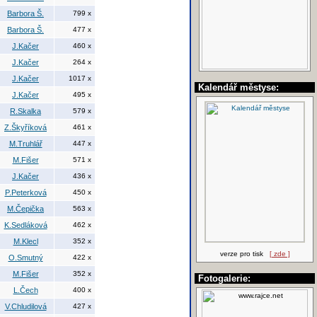
Barbora Š.
799 x
Barbora Š.
477 x
J.Kačer
460 x
J.Kačer
264 x
J.Kačer
1017 x
Kalendář městyse:
J.Kačer
495 x
R.Skalka
579 x
Z.Škyříková
461 x
M.Truhlář
447 x
M.Fišer
571 x
J.Kačer
436 x
P.Peterková
450 x
M.Čepička
563 x
K.Sedláková
462 x
M.Klecl
352 x
verze pro tisk
[ zde ]
O.Smutný
422 x
M.Fišer
352 x
Fotogalerie:
L.Čech
400 x
V.Chludilová
427 x