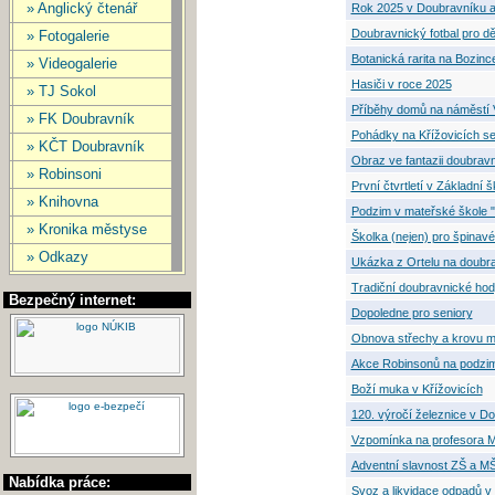
» Anglický čtenář
Rok 2025 v Doubravníku a
Doubravnický fotbal pro dět
» Fotogalerie
Botanická rarita na Bozinc
» Videogalerie
Hasiči v roce 2025
» TJ Sokol
Příběhy domů na náměstí V
» FK Doubravník
Pohádky na Křížovicích se 
» KČT Doubravník
Obraz ve fantazii doubrav
» Robinsoni
První čtvrtletí v Základní
» Knihovna
Podzim v mateřské škole 
» Kronika městyse
Školka (nejen) pro špinavé
» Odkazy
Ukázka z Ortelu na doubr
Tradiční doubravnické ho
Bezpečný internet:
Dopoledne pro seniory
Obnova střechy a krovu m
Akce Robinsonů na podzi
Boží muka v Křížovicích
120. výročí železnice v D
Vzpomínka na profesora M
Adventní slavnost ZŠ a M
Nabídka práce:
Svoz a likvidace odpadů v