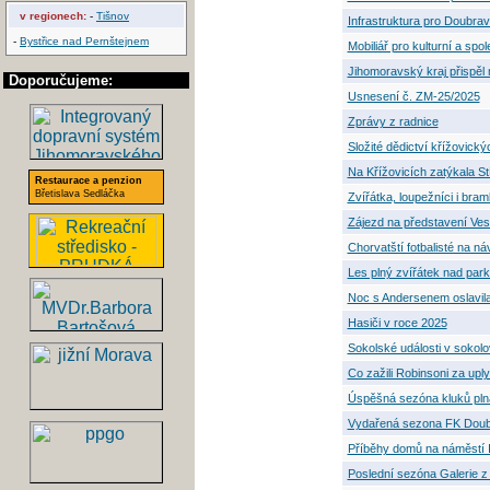
v regionech:
-
Tišnov
Infrastruktura pro Doubrav
-
Bystřice nad Pernštejnem
Mobiliář pro kulturní a sp
Jihomoravský kraj přispěl
Doporučujeme:
Usnesení č. ZM-25/2025
Zprávy z radnice
Složité dědictví křížovick
Na Křížovicích zatýkala S
Restaurace a penzion
Břetislava Sedláčka
Zvířátka, loupežníci i bram
Zájezd na představení Ves
Chorvatští fotbalisté na n
Les plný zvířátek nad pa
Noc s Andersenem oslavila
Hasiči v roce 2025
Sokolské události v sokolo
Co zažili Robinsoni za uply
Úspěšná sezóna kluků plná 
Vydařená sezona FK Doub
Příběhy domů na náměstí I
Poslední sezóna Galerie z