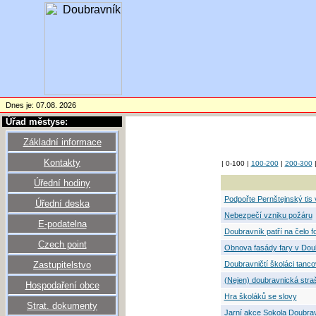
Dnes je: 07.08. 2026
Úřad městyse:
Základní informace
Kontakty
| 0-100 |
100-200
|
200-300
Úřední hodiny
Podpořte Pernštejnský tis v
Úřední deska
Nebezpečí vzniku požáru
E-podatelna
Doubravník patří na čelo f
Czech point
Obnova fasády fary v Doub
Zastupitelstvo
Doubravničtí školáci tancov
(Nejen) doubravnická straš
Hospodaření obce
Hra školáků se slovy
Strat. dokumenty
Jarní akce Sokola Doubrav