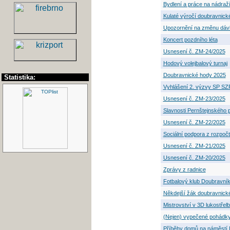
Bydlení a práce na nádraž
Kulaté výročí doubravnick
Upozornění na změnu dávk
Koncert pozdního léta
Usnesení č. ZM-24/2025
Hodový volejbalový turnaj
Doubravnické hody 2025
Statistika:
Vyhlášení 2. výzvy SP SZ
Usnesení č. ZM-23/2025
Slavnosti Pernštejnského 
Usnesení č. ZM-22/2025
Sociální podpora z rozpo
Usnesení č. ZM-21/2025
Usnesení č. ZM-20/2025
Zprávy z radnice
Fotbalový klub Doubravník
Někdejší žák doubravnické
Mistrovství v 3D lukostřel
(Nejen) vypečené pohádky 
Příběhy domů na náměstí II