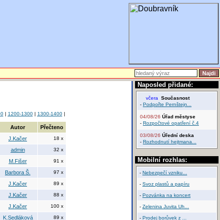
Naposled přidané:
včera
Současnost
-
Podpořte Pernštejn...
00
|
1200-1300
|
1300-1400
|
04/08/26
Úřad městyse
-
Rozpočtové opatření č.4
Autor
Přečteno
03/08/26
Úřední deska
J.Kačer
18 x
-
Rozhodnutí hejtmana...
admin
32 x
Mobilní rozhlas:
M.Fišer
91 x
Barbora Š.
97 x
-
Nebezpečí vzniku...
J.Kačer
89 x
-
Svoz plastů a papíru
J.Kačer
88 x
-
Pozvánka na koncert
J.Kačer
100 x
-
Zelenina Juvita Uh...
K.Sedláková
89 x
-
Prodej borůvek z ...