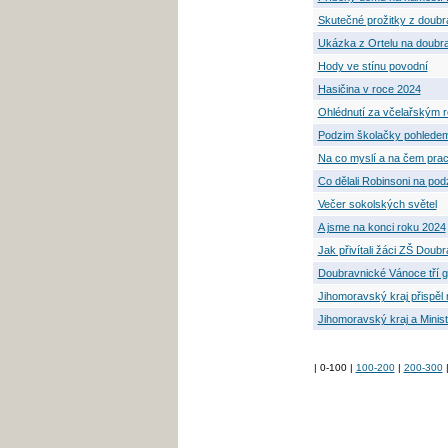
Skutečné prožitky z doubr
Ukázka z Ortelu na doubr
Hody ve stínu povodní
Hasičina v roce 2024
Ohlédnutí za včelařským 
Podzim školačky pohlede
Na co myslí a na čem pracu
Co dělali Robinsoni na pod
Večer sokolských světel
A jsme na konci roku 2024
Jak přivítali žáci ZŠ Doub
Doubravnické Vánoce tří g
Jihomoravský kraj přispěl n
Jihomoravský kraj a Minist
| 0-100 |
100-200
|
200-300