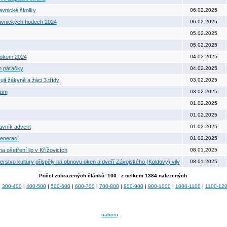
avnické školky
06.02.2025
avnických hodech 2024
06.02.2025
05.02.2025
05.02.2025
rokem 2024
04.02.2025
m páťačky
04.02.2025
jí žákyně a žáci 3.třídy
03.02.2025
zim
03.02.2025
01.02.2025
01.02.2025
ravník advent
01.02.2025
enerací
01.02.2025
a ošetření lip v Křížovicích
08.01.2025
erstvo kultury přispěly na obnovu oken a dveří Závojského (Koldovy) vily
08.01.2025
Počet zobrazených článků: 100 z celkem 1384 nalezených
|
300-400
|
400-500
|
500-600
|
600-700
|
700-800
|
800-900
|
900-1000
|
1000-1100
|
1100-12
nahoru