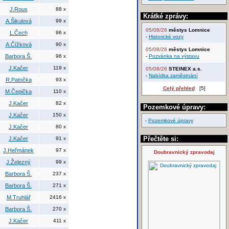
J.Rous
88 x
Krátké zprávy:
A.Šikulová
99 x
05/08/26
městys Lomnice
L.Čech
96 x
-
Historické vozy
A.Čížková
90 x
05/08/26
městys Lomnice
Barbora Š.
96 x
-
Pozvánka na výstavu
J.Kačer
119 x
05/08/26
STEINEX a.s.
-
Nabídka zaměstnání
R.Patočka
93 x
Celý přehled
[5]
M.Čepička
110 x
J.Kačer
82 x
Pozemkové úpravy:
J.Kačer
150 x
-
Pozemkové úpravy
J.Kačer
80 x
Přečtěte si:
J.Kačer
91 x
J.Heřmánek
97 x
Doubravnický zpravodaj
J.Železný
99 x
Barbora Š.
237 x
Barbora Š.
271 x
M.Truhlář
2416 x
Barbora Š.
270 x
J.Kačer
411 x