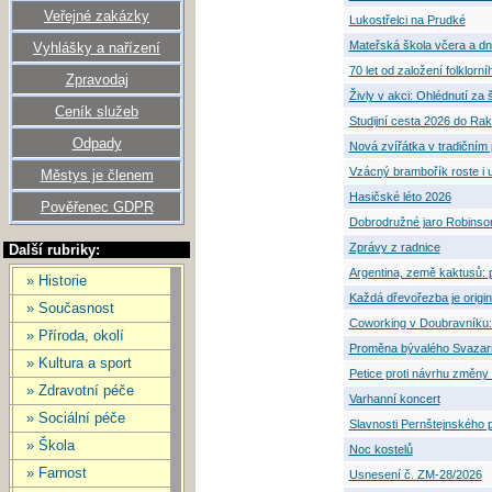
Veřejné zakázky
Lukostřelci na Prudké
Mateřská škola včera a d
Vyhlášky a nařízení
70 let od založení folklor
Zpravodaj
Živly v akci: Ohlédnutí za 
Ceník služeb
Studijní cesta 2026 do Ra
Odpady
Nová zvířátka v tradičním
Vzácný brambořík roste i u
Městys je členem
Hasičské léto 2026
Pověřenec GDPR
Dobrodružné jaro Robinso
Zprávy z radnice
Další rubriky:
Argentina, země kaktusů:
» Historie
Každá dřevořezba je origin
» Současnost
Coworking v Doubravníku: 
» Příroda, okolí
Proměna bývalého Svaza
» Kultura a sport
Petice proti návrhu změny
» Zdravotní péče
Varhanní koncert
» Sociální péče
Slavnosti Pernštejnského 
» Škola
Noc kostelů
» Farnost
Usnesení č. ZM-28/2026