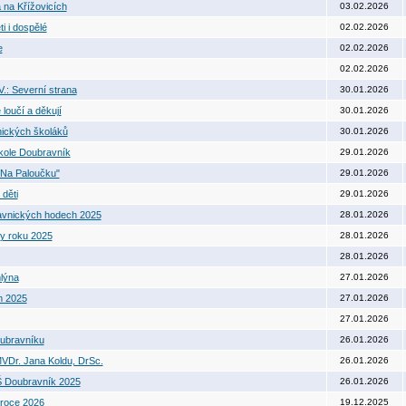
 na Křížovicích
03.02.2026
i i dospělé
02.02.2026
e
02.02.2026
02.02.2026
.: Severní strana
30.01.2026
loučí a děkují
30.01.2026
nických školáků
30.01.2026
 škole Doubravník
29.01.2026
"Na Paloučku"
29.01.2026
 děti
29.01.2026
avnických hodech 2025
28.01.2026
dy roku 2025
28.01.2026
28.01.2026
lýna
27.01.2026
m 2025
27.01.2026
27.01.2026
oubravníku
26.01.2026
VDr. Jana Koldu, DrSc.
26.01.2026
Š Doubravník 2025
26.01.2026
 roce 2026
19.12.2025