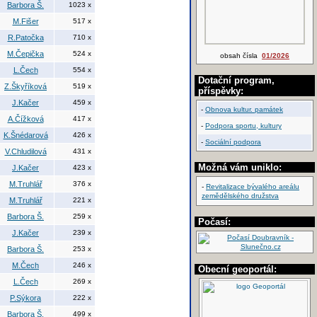
Barbora Š.
1023 x
M.Fišer
517 x
R.Patočka
710 x
M.Čepička
524 x
obsah čísla
01/2026
L.Čech
554 x
Dotační program,
Z.Škyříková
519 x
příspěvky:
J.Kačer
459 x
-
Obnova kultur. památek
A.Čížková
417 x
-
Podpora sportu, kultury
K.Šnédarová
426 x
-
Sociální podpora
V.Chludilová
431 x
Možná vám uniklo:
J.Kačer
423 x
M.Truhlář
376 x
-
Revitalizace bývalého areálu
zemědělského družstva
M.Truhlář
221 x
Barbora Š.
259 x
Počasí:
J.Kačer
239 x
Barbora Š.
253 x
M.Čech
246 x
Obecní geoportál:
L.Čech
269 x
P.Sýkora
222 x
Barbora Š.
499 x