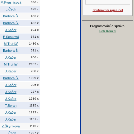
M.Kvasnicová
386 x
L.Čech
423 x
doubravnik.rajce.net
Barbora Š.
466 x
Barbora Š.
482 x
Programování a správa:
J.Kačer
194 x
Petr Koukal
E.Šenková
671 x
M.Truhlář
1486 x
Barbora Š.
681 x
J.Kačer
206 x
M.Truhlář
2457 x
J.Kačer
208 x
Barbora Š.
1029 x
J.Kačer
205 x
J.Kačer
227 x
J.Kačer
1589 x
T.Beran
1135 x
J.Kačer
1213 x
J.Kačer
1131 x
Z.Škyříková
1113 x
L.Čech
1297 x