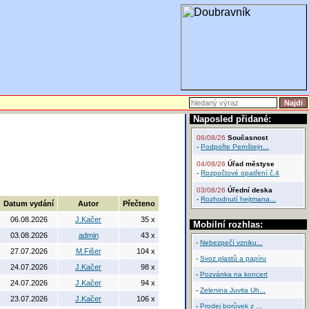
Naposled přidané:
06/08/26
Současnost
-
Podpořte Pernštejn...
04/08/26
Úřad městyse
-
Rozpočtové opatření č.4
03/08/26
Úřední deska
-
Rozhodnutí hejtmana...
Datum vydání
Autor
Přečteno
06.08.2026
J.Kačer
35 x
Mobilní rozhlas:
03.08.2026
admin
43 x
-
Nebezpečí vzniku...
27.07.2026
M.Fišer
104 x
-
Svoz plastů a papíru
24.07.2026
J.Kačer
98 x
-
Pozvánka na koncert
24.07.2026
J.Kačer
94 x
-
Zelenina Juvita Uh...
23.07.2026
J.Kačer
106 x
-
Prodej borůvek z ...