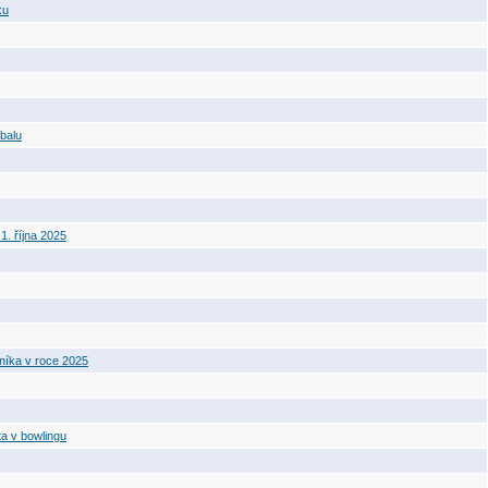
ku
tbalu
. října 2025
níka v roce 2025
a v bowlingu