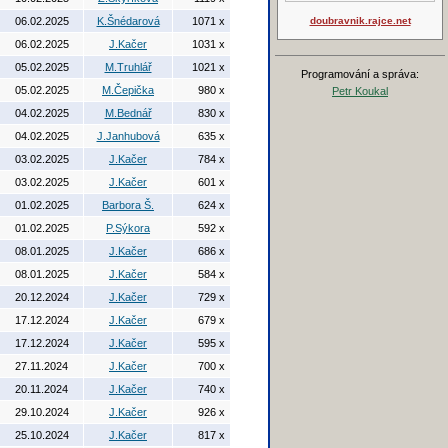
06.02.2025
K.Šnédarová
1071 x
doubravnik.rajce.net
06.02.2025
J.Kačer
1031 x
05.02.2025
M.Truhlář
1021 x
Programování a správa:
05.02.2025
M.Čepička
980 x
Petr Koukal
04.02.2025
M.Bednář
830 x
04.02.2025
J.Janhubová
635 x
03.02.2025
J.Kačer
784 x
03.02.2025
J.Kačer
601 x
01.02.2025
Barbora Š.
624 x
01.02.2025
P.Sýkora
592 x
08.01.2025
J.Kačer
686 x
08.01.2025
J.Kačer
584 x
20.12.2024
J.Kačer
729 x
17.12.2024
J.Kačer
679 x
17.12.2024
J.Kačer
595 x
27.11.2024
J.Kačer
700 x
20.11.2024
J.Kačer
740 x
29.10.2024
J.Kačer
926 x
25.10.2024
J.Kačer
817 x