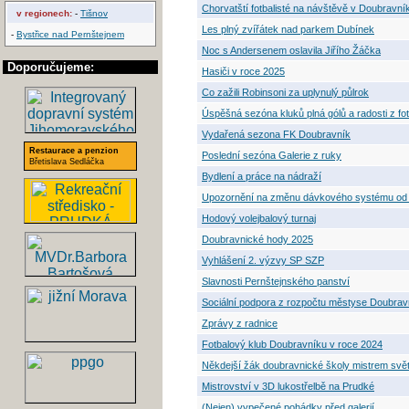
Chorvatští fotbalisté na návštěvě v Doubravní
v regionech:
-
Tišnov
Les plný zvířátek nad parkem Dubínek
-
Bystřice nad Pernštejnem
Noc s Andersenem oslavila Jiřího Žáčka
Doporučujeme:
Hasiči v roce 2025
Co zažili Robinsoni za uplynulý půlrok
Úspěšná sezóna kluků plná gólů a radosti z fo
Vydařená sezona FK Doubravník
Restaurace a penzion
Poslední sezóna Galerie z ruky
Břetislava Sedláčka
Bydlení a práce na nádraží
Upozornění na změnu dávkového systému od 1
Hodový volejbalový turnaj
Doubravnické hody 2025
Vyhlášení 2. výzvy SP SZP
Slavnosti Pernštejnského panství
Sociální podpora z rozpočtu městyse Doubrav
Zprávy z radnice
Fotbalový klub Doubravníku v roce 2024
Někdejší žák doubravnické školy mistrem svět
Mistrovství v 3D lukostřelbě na Prudké
(Nejen) vypečené pohádky před galerií