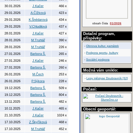
30.01.2026
J.Kačer
466 x
29.01.2026
A.Čížková
423 x
29.01.2026
K.Šnédarová
434 x
obsah čísla
01/2026
29.01.2026
V.Chludilová
437 x
28.01.2026
J.Kačer
427 x
Dotační program,
příspěvky:
28.01.2026
M.Truhlář
390 x
-
Obnova kultur. památek
28.01.2026
M.Truhlář
226 x
-
Podpora sportu, kultury
27.01.2026
Barbora Š.
265 x
-
Sociální podpora
27.01.2026
J.Kačer
246 x
27.01.2026
Barbora Š.
260 x
Možná vám uniklo:
26.01.2026
M.Čech
253 x
-
Lesy městyse Doubravník [32]
26.01.2026
P.Sýkora
228 x
19.12.2025
Barbora Š.
509 x
Počasí:
19.12.2025
Barbora Š.
804 x
13.11.2025
Barbora Š.
482 x
10.11.2025
J.Kačer
465 x
Obecní geoportál:
21.10.2025
J.Kačer
1024 x
17.10.2025
Z.Škyříková
468 x
17.10.2025
M.Truhlář
452 x