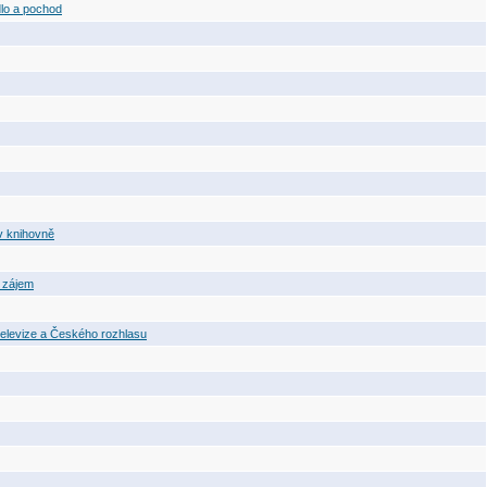
dlo a pochod
v knihovně
t zájem
televize a Českého rozhlasu