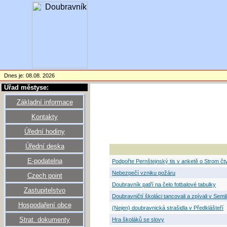
Dnes je: 08.08. 2026
Úřad městyse:
Základní informace
Kontakty
Úřední hodiny
Úřední deska
E-podatelna
Podpořte Pernštejnský tis v anketě o Strom čtvr
Nebezpečí vzniku požáru
Czech point
Doubravník patří na čelo fotbalové tabulky
Zastupitelstvo
Doubravničtí školáci tancovali a zpívali v Semi
Hospodaření obce
(Nejen) doubravnická strašidla v Předklášteří
Strat. dokumenty
Hra školáků se slovy