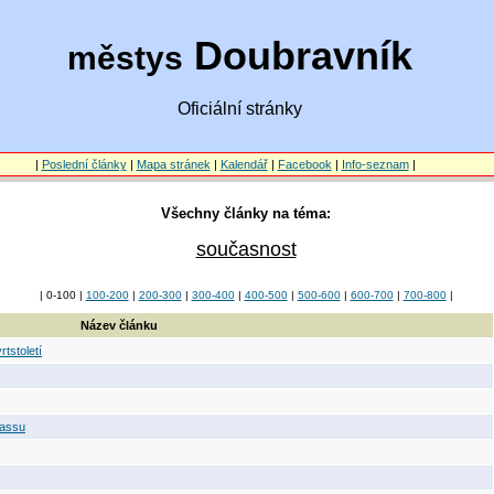
Doubravník
městys
Oficiální stránky
|
Poslední články
|
Mapa stránek
|
Kalendář
|
Facebook
|
Info-seznam
|
Všechny články na téma:
současnost
| 0-100 |
100-200
|
200-300
|
300-400
|
400-500
|
500-600
|
600-700
|
700-800
|
Název článku
tstoletí
lassu