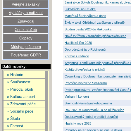
Jarní akce Sokola Doubravník: karneval, diva
Veřejné zakázky
Lukostřelci na Prudké
Vyhlášky a nařízení
Mateřská škola včera a dnes
Zpravodaj
Živly v akci: Ohlédnutí za školou v přírodě
Ceník služeb
Studijní cesta 2026 do Rakouska
Nová zvířátka v tradičním pláňavském lese
Odpady
Hasičské léto 2026
Městys je členem
Dobrodružné jaro Robinsonů
Pověřenec GDPR
Zprávy z radnice
Argentina, země kaktusů: poutavá přednáška 
Další rubriky:
Každá dřevořezba je originál
» Historie
Coworking v Doubravníku: pomozte nám zjisti
» Současnost
Proměna bývalého Svazarmu
» Příroda, okolí
Petice proti návrhu změny financování České 
» Kultura a sport
Varhanní koncert
Slavnosti Pernštejnského panství
» Zdravotní péče
Rok 2025 v Doubravníku a na Křížovicích
» Sociální péče
Doubravnický fotbal pro děti i dospělé
» Škola
Hasiči v roce 2025
» Farnost
Pohádky na Křížovicích se loučí a děkují