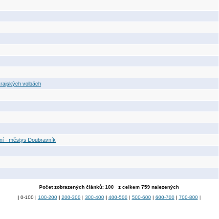
krajských volbách
ní - městys Doubravník
Počet zobrazených článků: 100 z celkem 759 nalezených
| 0-100 |
100-200
|
200-300
|
300-400
|
400-500
|
500-600
|
600-700
|
700-800
|