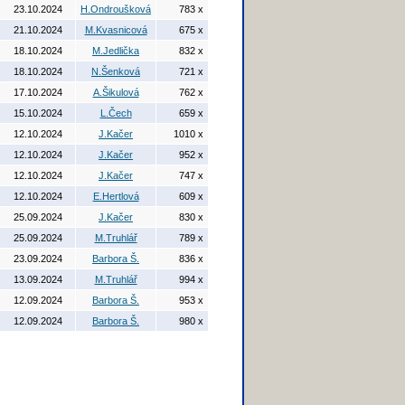
23.10.2024
H.Ondroušková
783 x
21.10.2024
M.Kvasnicová
675 x
18.10.2024
M.Jedlička
832 x
18.10.2024
N.Šenková
721 x
17.10.2024
A.Šikulová
762 x
15.10.2024
L.Čech
659 x
12.10.2024
J.Kačer
1010 x
12.10.2024
J.Kačer
952 x
12.10.2024
J.Kačer
747 x
12.10.2024
E.Hertlová
609 x
25.09.2024
J.Kačer
830 x
25.09.2024
M.Truhlář
789 x
23.09.2024
Barbora Š.
836 x
13.09.2024
M.Truhlář
994 x
12.09.2024
Barbora Š.
953 x
12.09.2024
Barbora Š.
980 x