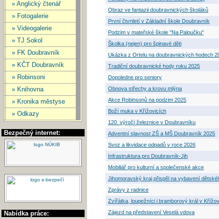
» Anglický čtenář
Obraz ve fantazii doubravnických školáků
» Fotogalerie
První čtvrtletí v Základní škole Doubravník
» Videogalerie
Podzim v mateřské škole "Na Paloučku"
» TJ Sokol
Školka (nejen) pro špinavé děti
» FK Doubravník
Ukázka z Ortelu na doubravnických hodech 2
» KČT Doubravník
Tradiční doubravnické hody roku 2025
» Robinsoni
Dopoledne pro seniory
» Knihovna
Obnova střechy a krovu mlýna
Akce Robinsonů na podzim 2025
» Kronika městyse
Boží muka v Křížovicích
» Odkazy
120. výročí železnice v Doubravníku
Bezpečný internet:
Adventní slavnost ZŠ a MŠ Doubravník 2025
Svoz a likvidace odpadů v roce 2026
Infrastruktura pro Doubravník-Jih
Mobiliář pro kulturní a společenské akce
Jihomoravský kraj přispěl na vybavení dětské
Zprávy z radnice
Zvířátka, loupežníci i bramborový král v Křížov
Zájezd na představení Veselá vdova
Nabídka práce: