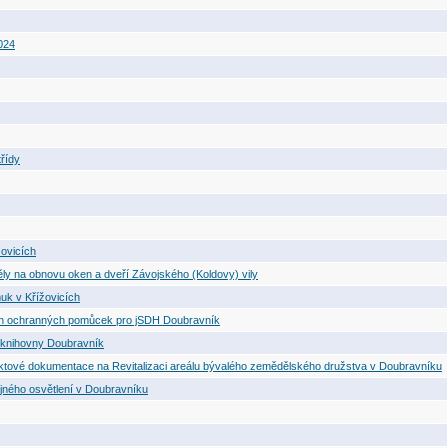
024
třídy
žovicích
pěly na obnovu oken a dveří Závojského (Koldovy) vily
uk v Křížovicích
ích ochranných pomůcek pro jSDH Doubravník
í knihovny Doubravník
ektové dokumentace na Revitalizaci areálu bývalého zemědělského družstva v Doubravníku
ejného osvětlení v Doubravníku