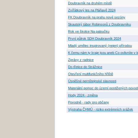
Doubravník na druhém místě
Zvířátkový les na Pláňavě 2024
FK Doubravník na prahu nové sezóny
Skautský tábor Robinsonů z Doubravníku
Rok ve školce Na paloučku
První půlrok SDH Doubravník 2024
Mladý umělec inspirovaný (nejen) přírodou
K čemu nám ty kraje jsou aneb Co ovlivníte v 
Zprávy z radnice
Do třetice do Strážnice
Otevření multifunkčního hřiště
Úspěšné pernštejnské slavnosti
Materiální pomoc do území postižených povod
Hody 2024 - změna
Povodně - rady pro občany
Výstraha ČHMÚ - riziko extrémních srážek