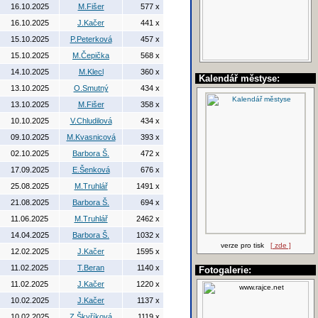
16.10.2025
M.Fišer
577 x
16.10.2025
J.Kačer
441 x
15.10.2025
P.Peterková
457 x
15.10.2025
M.Čepička
568 x
14.10.2025
M.Klecl
360 x
Kalendář městyse:
13.10.2025
O.Smutný
434 x
13.10.2025
M.Fišer
358 x
10.10.2025
V.Chludilová
434 x
09.10.2025
M.Kvasnicová
393 x
02.10.2025
Barbora Š.
472 x
17.09.2025
E.Šenková
676 x
25.08.2025
M.Truhlář
1491 x
21.08.2025
Barbora Š.
694 x
11.06.2025
M.Truhlář
2462 x
14.04.2025
Barbora Š.
1032 x
verze pro tisk
[ zde ]
12.02.2025
J.Kačer
1595 x
11.02.2025
T.Beran
1140 x
Fotogalerie:
11.02.2025
J.Kačer
1220 x
10.02.2025
J.Kačer
1137 x
10.02.2025
Z.Škyříková
1119 x