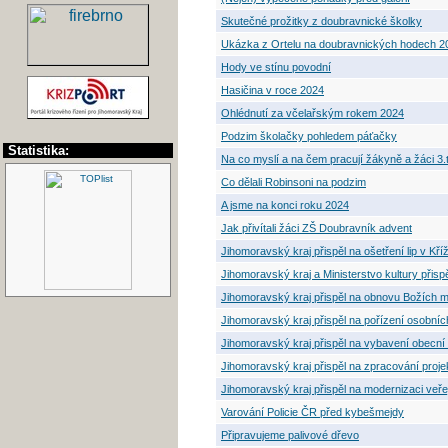
Skutečné prožitky z doubravnické školky
Ukázka z Ortelu na doubravnických hodech 2
Hody ve stínu povodní
Hasičina v roce 2024
Ohlédnutí za včelařským rokem 2024
Podzim školačky pohledem páťačky
Statistika:
Na co myslí a na čem pracují žákyně a žáci 3.
Co dělali Robinsoni na podzim
A jsme na konci roku 2024
Jak přivítali žáci ZŠ Doubravník advent
Jihomoravský kraj přispěl na ošetření lip v Kří
Jihomoravský kraj a Ministerstvo kultury přis
Jihomoravský kraj přispěl na obnovu Božích m
Jihomoravský kraj přispěl na pořízení osobn
Jihomoravský kraj přispěl na vybavení obecn
Jihomoravský kraj přispěl na zpracování proj
Jihomoravský kraj přispěl na modernizaci veř
Varování Policie ČR před kybešmejdy
Připravujeme palivové dřevo