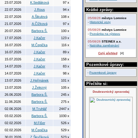
23.07.2026
K.Sedláková
97 x
Krátké zprávy:
22.07.2026
J.Rous
94 x
22.07.2026
A.Šikulová
108 x
05/08/26
městys Lomnice
-
Historické vozy
21.07.2026
A.Čížková
97 x
05/08/26
městys Lomnice
20.07.2026
Barbora Š.
100 x
-
Pozvánka na výstavu
17.07.2026
J.Kačer
123 x
05/08/26
STEINEX a.s.
16.07.2026
M.Čepička
116 x
-
Nabídka zaměstnání
16.07.2026
J.Kačer
89 x
Celý přehled
[4]
15.07.2026
J.Kačer
158 x
Pozemkové úpravy:
14.07.2026
J.Kačer
83 x
-
Pozemkové úpravy
14.07.2026
J.Kačer
98 x
13.07.2026
J.Heřmánek
101 x
Přečtěte si:
13.07.2026
J.Železný
105 x
Doubravnický zpravodaj
26.06.2026
Barbora Š.
245 x
11.06.2026
Barbora Š.
275 x
02.06.2026
M.Truhlář
2447 x
03.02.2026
Barbora Š.
1030 x
02.02.2026
M.Fišer
526 x
02.02.2026
M.Čepička
529 x
30.01.2026
Z.Škyříková
523 x