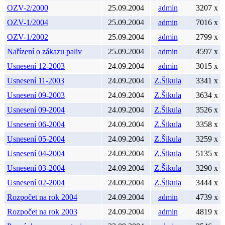
OZV-2/2000
25.09.2004
admin
3207 x
OZV-1/2004
25.09.2004
admin
7016 x
OZV-1/2002
25.09.2004
admin
2799 x
Nařízení o zákazu paliv
25.09.2004
admin
4597 x
Usnesení 12-2003
24.09.2004
admin
3015 x
Usnesení 11-2003
24.09.2004
Z.Šikula
3341 x
Usnesení 09-2003
24.09.2004
Z.Šikula
3634 x
Usnesení 09-2004
24.09.2004
Z.Šikula
3526 x
Usnesení 06-2004
24.09.2004
Z.Šikula
3358 x
Usnesení 05-2004
24.09.2004
Z.Šikula
3259 x
Usnesení 04-2004
24.09.2004
Z.Šikula
5135 x
Usnesení 03-2004
24.09.2004
Z.Šikula
3290 x
Usnesení 02-2004
24.09.2004
Z.Šikula
3444 x
Rozpočet na rok 2004
24.09.2004
admin
4739 x
Rozpočet na rok 2003
24.09.2004
admin
4819 x