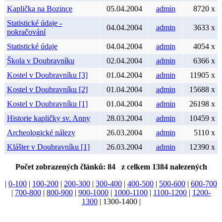
Kaplička na Bozince
05.04.2004
admin
8720 x
Statistické údaje -
04.04.2004
admin
3633 x
pokračování
Statistické údaje
04.04.2004
admin
4054 x
Škola v Doubravníku
02.04.2004
admin
6366 x
Kostel v Doubravníku [3]
01.04.2004
admin
11905 x
Kostel v Doubravníku [2]
01.04.2004
admin
15688 x
Kostel v Doubravníku [1]
01.04.2004
admin
26198 x
Historie kapličky sv. Anny
28.03.2004
admin
10459 x
Archeologické nálezy
26.03.2004
admin
5110 x
Klášter v Doubravníku [1]
26.03.2004
admin
12390 x
Počet zobrazených článků: 84 z celkem 1384 nalezených
|
0-100
|
100-200
|
200-300
|
300-400
|
400-500
|
500-600
|
600-700
|
700-800
|
800-900
|
900-1000
|
1000-1100
|
1100-1200
|
1200-
1300
| 1300-1400 |