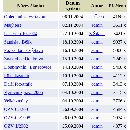
Datum
Název článku
Autor
Přečteno
vydání
Ohlédnutí za výstavou
06.11.2004
L.Čech
4168 x
Malý test
02.11.2004
admin
3651 x
Usnesení 10-2004
22.10.2004
Z.Šikula
3421 x
Stanislav Bělík
18.10.2004
admin
9037 x
Pozvánka na výstavu
16.10.2004
admin
5066 x
Znak obce Doubravník
15.10.2004
admin
7243 x
Doubravník - Luhačovice
14.10.2004
admin
5468 x
Přítel básníků
10.10.2004
admin
4115 x
Další fotografie
07.10.2004
admin
3413 x
Výroční zpráva 2005
04.10.2004
admin
3115 x
Velké změny
04.10.2004
admin
3706 x
OZV-02/2001
26.09.2004
admin
4584 x
OZV-03/1998
26.09.2004
admin
2974 x
OZV-1/2002
25.09.2004
admin
4377 x