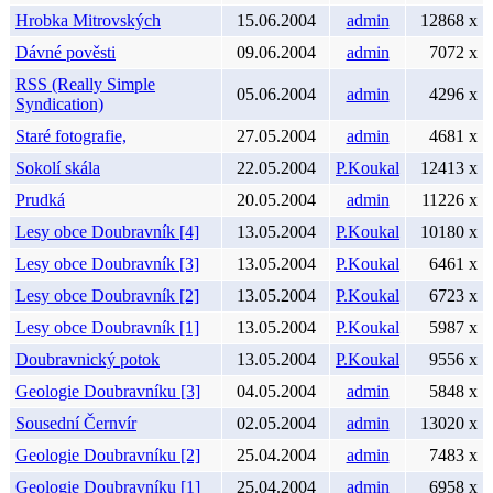
Hrobka Mitrovských
15.06.2004
admin
12868 x
Dávné pověsti
09.06.2004
admin
7072 x
RSS (Really Simple
05.06.2004
admin
4296 x
Syndication)
Staré fotografie,
27.05.2004
admin
4681 x
Sokolí skála
22.05.2004
P.Koukal
12413 x
Prudká
20.05.2004
admin
11226 x
Lesy obce Doubravník [4]
13.05.2004
P.Koukal
10180 x
Lesy obce Doubravník [3]
13.05.2004
P.Koukal
6461 x
Lesy obce Doubravník [2]
13.05.2004
P.Koukal
6723 x
Lesy obce Doubravník [1]
13.05.2004
P.Koukal
5987 x
Doubravnický potok
13.05.2004
P.Koukal
9556 x
Geologie Doubravníku [3]
04.05.2004
admin
5848 x
Sousední Černvír
02.05.2004
admin
13020 x
Geologie Doubravníku [2]
25.04.2004
admin
7483 x
Geologie Doubravníku [1]
25.04.2004
admin
6958 x