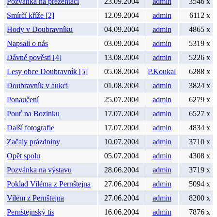
Pozvánka na prezentaci
23.09.2004
admin
3546 x
Smírčí kříže [2]
12.09.2004
admin
6112 x
Hody v Doubravníku
04.09.2004
admin
4865 x
Napsali o nás
03.09.2004
admin
5319 x
Dávné pověsti [4]
13.08.2004
admin
5226 x
Lesy obce Doubravník [5]
05.08.2004
P.Koukal
6288 x
Doubravník v aukci
01.08.2004
admin
3824 x
Ponaučení
25.07.2004
admin
6279 x
Pouť na Bozinku
17.07.2004
admin
6527 x
Další fotografie
17.07.2004
admin
4834 x
Začaly prázdniny
10.07.2004
admin
3710 x
Opět spolu
05.07.2004
admin
4308 x
Pozvánka na výstavu
28.06.2004
admin
3719 x
Poklad Viléma z Pernštejna
27.06.2004
admin
5094 x
Vilém z Pernštejna
27.06.2004
admin
8200 x
Pernštejnský tis
16.06.2004
admin
7876 x