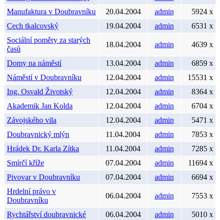
Manufaktura v Doubravníku
20.04.2004
admin
5924 x
Cech tkalcovský
19.04.2004
admin
6531 x
Sociální poměry za starých
18.04.2004
admin
4639 x
časů
Domy na náměstí
13.04.2004
admin
6859 x
Náměstí v Doubravníku
12.04.2004
admin
15531 x
Ing. Osvald Životský
12.04.2004
admin
8364 x
Akademik Jan Kolda
12.04.2004
admin
6704 x
Závojského vila
12.04.2004
admin
5471 x
Doubravnický mlýn
11.04.2004
admin
7853 x
Hrádek Dr. Karla Zítka
11.04.2004
admin
7285 x
Smírčí kříže
07.04.2004
admin
11694 x
Pivovar v Doubravníku
07.04.2004
admin
6694 x
Hrdelní právo v
06.04.2004
admin
7553 x
Doubravníku
Rychtářství doubravnické
06.04.2004
admin
5010 x