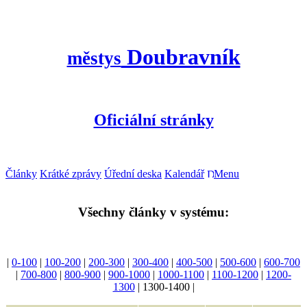
Doubravník
městys
Oficiální stránky
Články
Krátké zprávy
Úřední deska
Kalendář
Menu
Všechny články v systému:
|
0-100
|
100-200
|
200-300
|
300-400
|
400-500
|
500-600
|
600-700
|
700-800
|
800-900
|
900-1000
|
1000-1100
|
1100-1200
|
1200-
1300
| 1300-1400 |